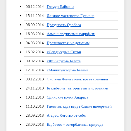
06.12.2014
Гламур Паймона
15.11.2014
Ложное мастерство Гусиона
06.09.2014
Праздность Оробаса
16.03.2014
Аамон: пофигизм и пацифизм
04.03.2014
Противостояние демонам
16.02.2014
«Сердцееды» Ситри
09.02.2014
«Фан-клубы» Белета
12.01.2014
«Манипуляторы» Балама
08.12.2013
Система Лемегетона: врата сознания
24.11.2013
Баальберит: авторитеты и источники
10.11.2013
Одинокие волки Андраса
11.10.2013
Гамигин: куда ведут благие намерения?
28.09.2013
Агарес: бегство от себя
23.09.2013
Барбатос – оскорбленная природа