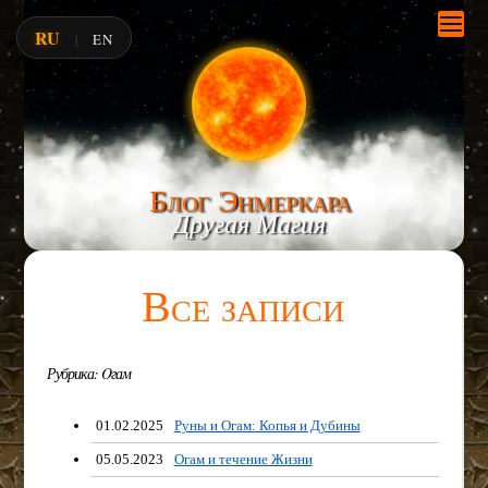
RU
EN
|
Блог Энмеркара
Другая Магия
Все записи
Рубрика: Oгам
01.02.2025
Руны и Огам: Копья и Дубины
05.05.2023
Огам и течение Жизни