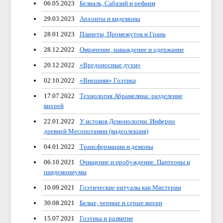
06.05.2023
Белиаль, Сабазий и рефаим
29.03.2023
Архонты и кидемоны
28.01.2023
Планеты, Промежуток и Грань
28.12.2022
Омрачение, наваждение и одержание
20.12.2022
«Вредоносные духи»
02.10.2022
«Внешняя» Гоэтика
17.07.2022
Технология Абрамелина: разделение
вихрей
22.01.2022
У истоков Демонологии. Инферно
древней Месопотамии (видеолекция)
04.01.2022
Трансформации и демоны
06.10.2021
Очищение и пробуждение. Пантеоны и
пандемониумы
10.09.2021
Гоэтические ритуалы как Мистерии
30.08.2021
Белые, черные и серые вихри
15.07.2021
Гоэтика и развитие