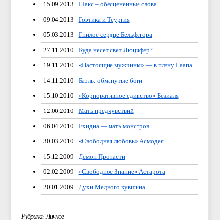
15.09.2013
Шакс – обесцененные слова
09.04.2013
Гоэтика и Теургия
05.03.2013
Гнилое сердце Бельфегора
27.11.2010
Куда несет свет Люцифер?
19.11.2010
«Настоящие мужчины» — в плену Гаапа
14.11.2010
Баэль: обманутые боги
15.10.2010
«Корпоративное единство» Белиаля
12.06.2010
Мать предчувствий
06.04.2010
Ехидна — мать монстров
30.03.2010
«Свободная любовь» Асмодея
15.12.2009
Демон Пропасти
02.02.2009
«Свободное Знание» Астарота
20.01.2009
Духи Медного кувшина
Рубрика: Личное