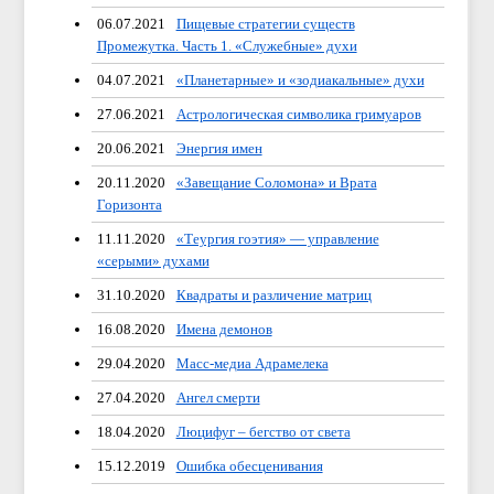
06.07.2021
Пищевые стратегии существ
Промежутка. Часть 1. «Служебные» духи
04.07.2021
«Планетарные» и «зодиакальные» духи
27.06.2021
Астрологическая символика гримуаров
20.06.2021
Энергия имен
20.11.2020
«Завещание Соломона» и Врата
Горизонта
11.11.2020
«Теургия гоэтия» — управление
«серыми» духами
31.10.2020
Квадраты и различение матриц
16.08.2020
Имена демонов
29.04.2020
Масс-медиа Адрамелека
27.04.2020
Ангел смерти
18.04.2020
Люцифуг – бегство от света
15.12.2019
Ошибка обесценивания