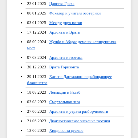
22.01.2025
Царства Греха
06.01.2025
Фокалор и учителя эзотерики
03.01.2025
Между двух рогов
17.12.2024
Архонты и Врата
08.09.2024
Жунбо и Абара: демоны «священных»
мест
07.08.2024
Архонты и гоэтика
30.12.2023
Врата Горизонта
29.11.2023
Хагит и Данталион: порабощающее
блаженство
18.08.2023
Левиафан и Рахаб
03.08.2023
Смертельная нега
27.06.2023
Архонты и утрата разборчивости
21.06.2023
Диагностическое значение гоэтики
13.06.2023
Хищники за вуалью