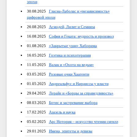
эпохи
30.08.2025
Гласиа-Лаболас и «независимость»
цифровой эпохи
26.08.2025
Асмодей, Лилит и Семияза
16.08.2025
София и Геката: мудрость и произвол
01.08.2025
«Закрытые уши» Хаборима
16.05.2025
Гоэтика и психотерапия
11.05.2025
Валак и «Охота на ведьм»
03.05.2025
Розовые очки Хаагенти
01.05.2025
Андреальфус и Нарциссы у власти
29.04.2025
Лерайе и «Борцы за справедливость»
08.03.2025
Ботис и застревание выбора
17.02.2025
Азазель и наука
05.02.2025
Арс Нотория – искусство чтения сигилл
29.01.2025
Имена, эпитеты и девизы