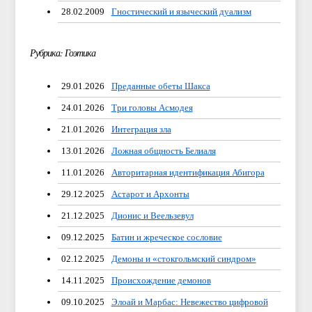
28.02.2009
Гностический и языческий дуализм
Рубрика: Гоэтика
29.01.2026
Преданные обеты Шакса
24.01.2026
Три головы Асмодея
21.01.2026
Интеграция зла
13.01.2026
Ложная общность Белиаля
11.01.2026
Авторитарная идентификация Абигора
29.12.2025
Астарот и Архонты
21.12.2025
Дионис и Веельзевул
09.12.2025
Батин и жреческое сословие
02.12.2025
Демоны и «стокгольмский синдром»
14.11.2025
Происхождение демонов
09.10.2025
Элоай и Марбас: Невежество цифровой