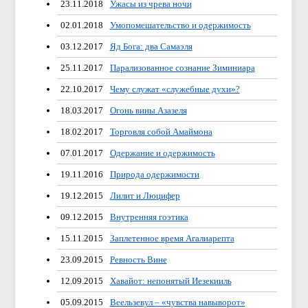
23.11.2018
Ужасы из чрева ночи
02.01.2018
Умопомешательство и одержимость
03.12.2017
Яд Бога: два Самаэля
25.11.2017
Парализованное сознание Зиминиара
22.10.2017
Чему служат «служебные духи»?
18.03.2017
Огонь вины Азазеля
18.02.2017
Торговля собой Амаймона
07.01.2017
Одержание и одержимость
19.11.2016
Природа одержимости
19.12.2015
Лилит и Люцифер
09.12.2015
Внутренняя гоэтика
15.11.2015
Заплетенное время Агалиарепта
23.09.2015
Ревность Вине
12.09.2015
Хавайот: непонятый Иезекииль
05.09.2015
Веельзевул – «чувства навыворот»