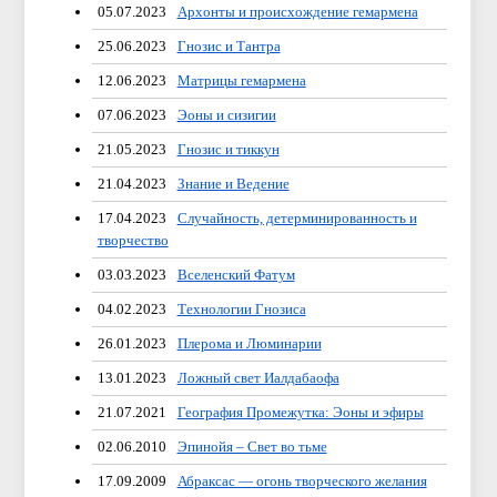
05.07.2023
Архонты и происхождение гемармена
25.06.2023
Гнозис и Тантра
12.06.2023
Матрицы гемармена
07.06.2023
Эоны и сизигии
21.05.2023
Гнозис и тиккун
21.04.2023
Знание и Ведение
17.04.2023
Случайность, детерминированность и
творчество
03.03.2023
Вселенский Фатум
04.02.2023
Технологии Гнозиса
26.01.2023
Плерома и Люминарии
13.01.2023
Ложный свет Иалдабаофа
21.07.2021
География Промежутка: Эоны и эфиры
02.06.2010
Эпинойя – Свет во тьме
17.09.2009
Абраксас — огонь творческого желания