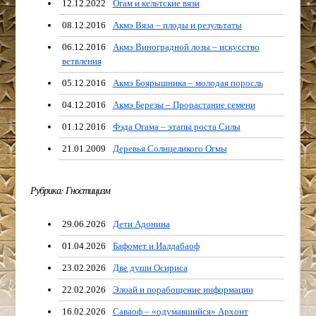
12.12.2022
Огам и кельтские вязи
08.12.2016
Акмэ Вяза – плоды и результаты
06.12.2016
Акмэ Виноградной лозы – искусство
ветвления
05.12.2016
Акмэ Боярышника – молодая поросль
04.12.2016
Акмэ Березы – Прорастание семени
01.12.2016
Фэда Огама – этапы роста Силы
21.01.2009
Деревья Солнцеликого Огмы
Рубрика: Гностицизм
29.06.2026
Дети Адонина
01.04.2026
Бафомет и Иалдабаоф
23.02.2026
Две души Осириса
22.02.2026
Элоай и порабощение информации
16.02.2026
Саваоф – «одумавшийся» Архонт