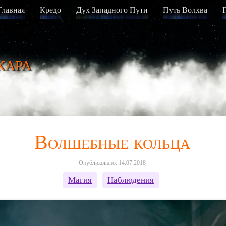
Главная
Кредо
Дух Западного Пути
Путь Волхва
кара
Волшебные кольца
Опубликовано: 14.07.2018
Магия
Наблюдения