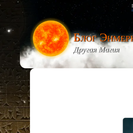
Блог Энмер
Другая Магия