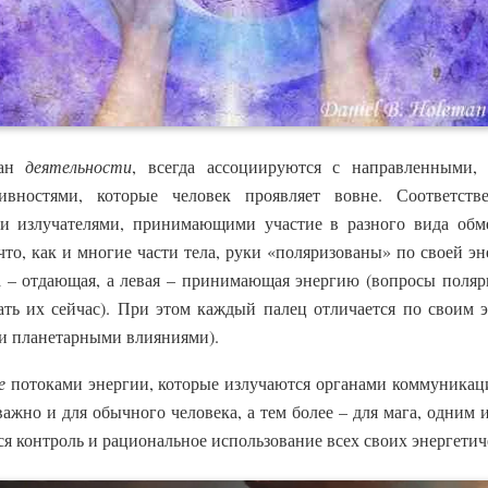
ган
деятельности
, всегда ассоциируются с направленными,
вностями, которые человек проявляет вовне. Соответств
и излучателями, принимающими участие в разного вида обме
что, как и многие части тела, руки «поляризованы» по своей эн
ка – отдающая, а левая – принимающая энергию (вопросы поля
ть их сейчас). При этом каждый палец отличается по своим 
ми планетарными влияниями).
е
потоками энергии, которые излучаются органами коммуникации
важно и для обычного человека, а тем более – для мага, одним
тся контроль и рациональное использование всех своих энергетич