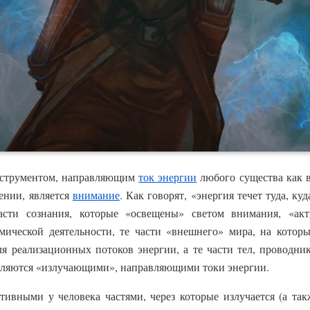
нструментом, направляющим
ток энергии
любого существа как в
ении, является
внимание
. Как говорят, «энергия течет туда, к
ласти сознания, которые «освещены» светом внимания, «а
мической деятельности, те части «внешнего» мира, на котор
 реализационных потоков энергии, а те части тел, проводник
вляются «излучающими», направляющими токи энергии.
тивными у человека частями, через которые излучается (а так