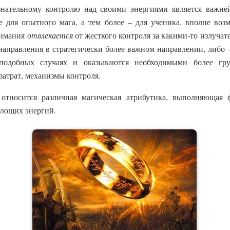
знательному контролю над своими энергиями является важне
е для опытного мага, а тем более – для ученика, вполне во
нимания
отвлекается
от жесткого контроля за какими-то излуча
направления в стратегически более важном направлении, либо –
 подобных случаях и оказываются необходимыми более гр
затрат, механизмы контроля.
относится различная магическая атрибутика, выполняющая
вующих энергий.