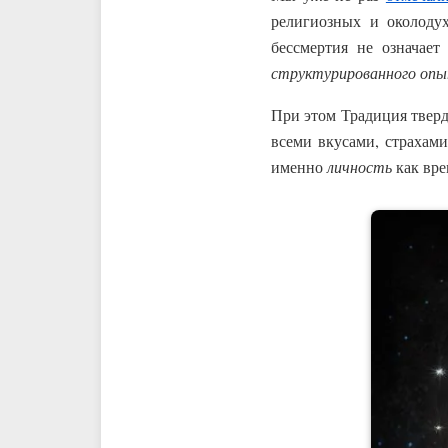
религиозных и околоду
бессмертия не означае
структурированного оп
При этом Традиция тверд
всеми вкусами, страхами
именно
личность
как вре