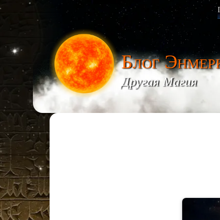
Блог Энмер
Другая Магия