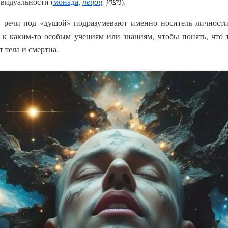
ивидуальности (
монада
,
нецоц
,
ניצוץ
).
 речи под «душой» подразумевают именно носитель личности
к каким-то особым учениям или знаниям, чтобы понять, что 
т тела и смертна.