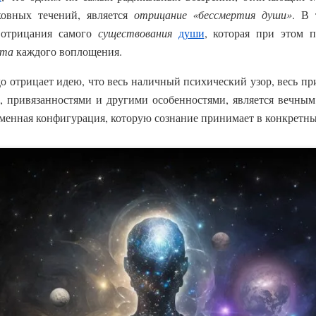
ховных течений, является
отрицание «бессмертия души»
. В 
т отрицания самого
существования
души
, которая при этом 
ыта
каждого воплощения.
о отрицает идею, что весь наличный психический узор, весь пр
, привязанностями и другими особенностями, является вечным.
менная конфигурация, которую сознание принимает в конкретны