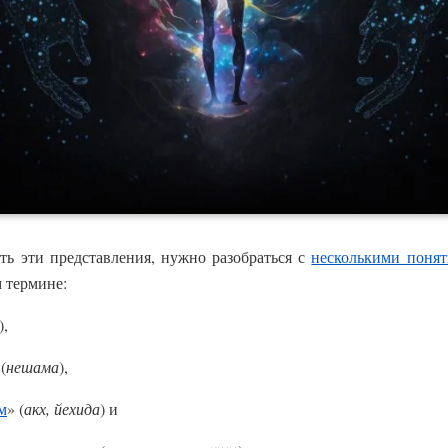
ть эти представления, нужно разобраться с
несколькими поня
 термине:
),
(
нешама
),
м
» (
акх, йехида
) и