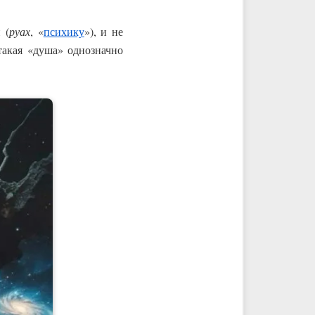
 (
руах
, «
психику
»), и не
такая «душа» однозначно