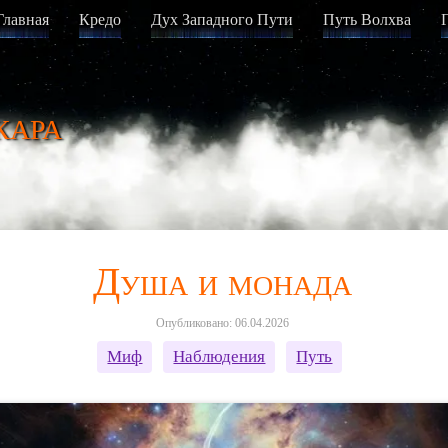
Главная
Кредо
Дух Западного Пути
Путь Волхва
кара
Душа и монада
Опубликовано: 06.04.2026
Миф
Наблюдения
Путь