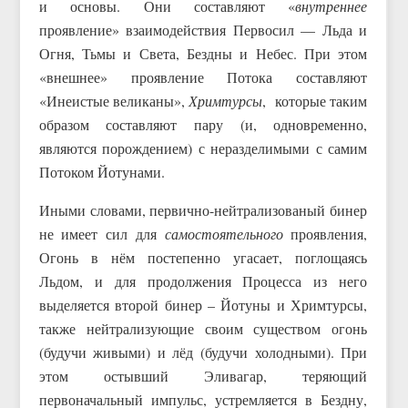
и основы. Они составляют «
внутреннее
проявление» взаимодействия Первосил — Льда и
Огня, Тьмы и Света, Бездны и Небес. При этом
«внешнее» проявление Потока составляют
«Инеистые великаны»,
Хримтурсы
, которые таким
образом составляют пару (и, одновременно,
являются порождением) с неразделимыми с самим
Потоком Йотунами.
Иными словами, первично-нейтрализованый бинер
не имеет сил для
самостоятельного
проявления,
Огонь в нём постепенно угасает, поглощаясь
Льдом, и для продолжения Процесса из него
выделяется второй бинер – Йотуны и Хримтурсы,
также нейтрализующие своим существом огонь
(будучи живыми) и лёд (будучи холодными). При
этом остывший Эливагар, теряющий
первоначальный импульс, устремляется в Бездну,