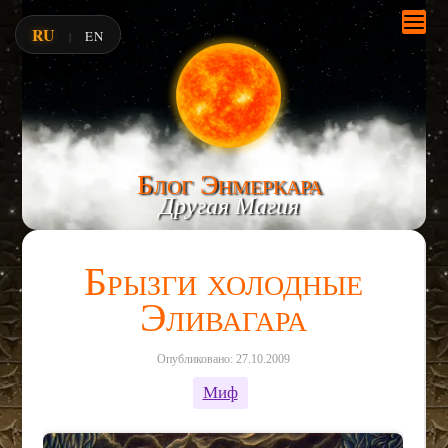
RU
EN
|
Блог Энмеркара
Другая Магия
Брызги холодные
Эливагара
Опубликовано: 27.10.2009
Миф