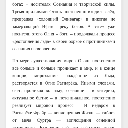
богах – носителях Сознания и творческой силы.
Тремя приливами Огонь постепенно входил в лёд,
превращая «холодный Эливагар» в никогда не
замерзающий Ифинг, реку богов. А затем уже
носители этого Огня – боги – продолжали процесс
«растопления льда» в своей борьбе с противниками
сознания и творчества.
По мере существования миров Огонь постепенно
всё больше и больше проникает в мир, и в конце
концов, мироздание, рождённое из Льда,
растворяется в Огне Рагнарёка. Иными словами,
свет, проникая во тьму, сознание – в материю,
актуальное бытие – в потенциальное, постепенно
реализует мировой процесс. И недаром в
Рагнарёке Фрейр — воплощенная Жизнь — гибнет
от меча Суртра — воплощения огненной
активности. Выполнив всё, что в её силах, жизнь