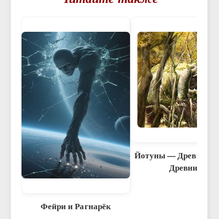
Йотуны — Древнейши
Древних
Фейри и Рагнарёк