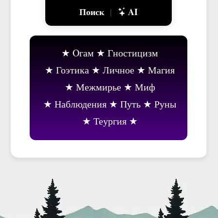
Поиск
AI
|
Oгам
Гностицизм
Гоэтика
Личное
Магия
Межмирье
Миф
Наблюдения
Путь
Руны
Теургия