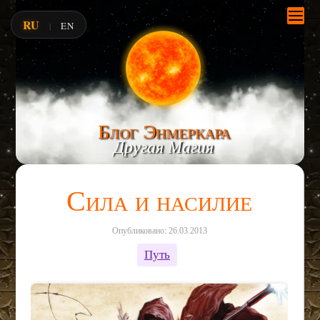
RU
EN
|
Блог Энмеркара
Другая Магия
Сила и насилие
Опубликовано: 26.03.2013
Путь