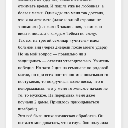
отнимать время. И пошла уже не любовная, а
боевая магия. Однажды это меня так достало,
что я на автомате (даже и одной строчки не
запомнила )сложила 3 заклинания, возможно
висы и послала с каждым Тейваз по следу.
Так вот на третий семинар «учитель» имел
больной вид (через 2недели после моего удара).
Но на мой вопрос — правильно ли я
защищалась — ответил утвердительно. Учитель
победил. Но зато 2 дня на семинаре по родовой
магии, он при всех постоянно мне показывал то
постукивая, то покручивая возле виска, что я
ненормальная, что у меня то женское начало не
то, то мужское. На перерывах меня даже
поучали 2 дамы. Пришлось прикидываться
шваброй:)
Это всё была психологическая обработка. Он
пытался мне доказать, что я случайно получила