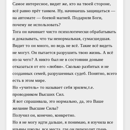
Самое интересное, видит же, кто на твоей стороне,
всё равно прёт танком. Ну, начинаешь защищаться —
на автомате — боевой магией. Подарили Боги,
почему не использовать?
Тога он начинает чисто психологически обрабатывать
и доказывать, что ты ненормальная, сумасшедшая.
Видит то он много, но ведь не всё. Такие всё видеть
не могут. Он пытается разрушить твою жизнь. А всё
из-за чего? А никто был не в состоянии доныне
отказаться от его «любви». Сколько разбитых и не
созданных семей, разрушенных судеб. Понятно, всего
есть в этом мире.
Но «учитель» то называет себя эрилем,т.е.
проводником Высших Сил.
Я вот спрашивала, это нормально, да, это Ваше
желание Высшие Силы?
Получил он, конечно, конкретно.
Но я не могу идти дальше, я понимаю, я изучила все
изъяны школы, все места, где он переходит грань