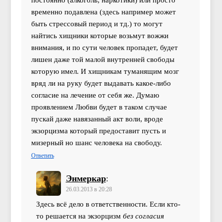
постоянно (алкоголь, наркотики) или просто
временно подавлена (здесь например может
быть стрессовый период и тд.) то могут
найтись хищники которые возьмут вожжи
внимания, и по сути человек пропадет, будет
лишен даже той малой внутренней свободы
которую имел. И хищникам туманящим мозг
вряд ли на руку будет выдавать какое-либо
согласие на лечение от себя же. Думаю
проявлением Любви будет в таком случае
пускай даже навязанный акт воли, вроде
экзорцизма который предоставит пусть и
мизерный но шанс человека на свободу.
Ответить
Энмеркар
:
26.03.2013 в 20:28
Здесь всё дело в ответственности. Если кто-
то решается на экзорцизм
без согласия