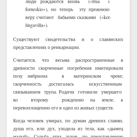
люди рождаются вновь («trua i
forneskio»), но теперь эту прежнюю
веру считают бабьими сказками («ker-
lingavilla»).
Существуют свидетельства и о славянских
представлениях о реикарнации.
Считается, что весьма распространенные в
древности скорченные погребения имитировали
позу эмбриона в материнском чреве;
скорченность достигалась искусственным
связыванием трупа. Родичи готовили умершего
ко второму рождению на земле, к
перевоплощению его в одно из живых существ.
Когда человек умирал, по думам древних славян,
душа его, или дух, уходила из тела, как «дымец
малый». Судьба этих духов, по представлению