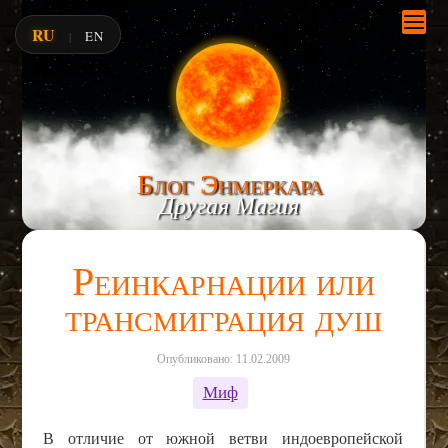
RU
EN
|
Блог Энмеркара
Другая Магия
Реинкарнации или
трансмиграция душ
Опубликовано: 11.02.2009
Миф
В отличие от южной ветви индоевропейской