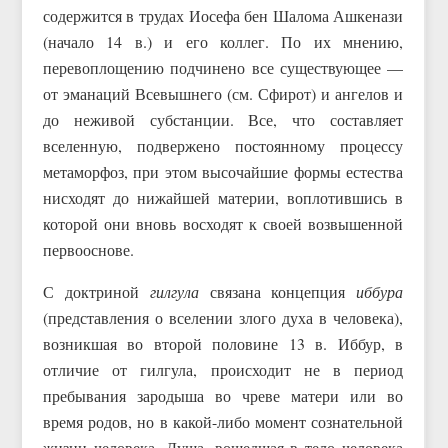
содержится в трудах Иосефа бен Шалома Ашкенази
(начало 14 в.) и его коллег. По их мнению,
перевоплощению подчинено все существующее —
от эманаций Всевышнего (см. Сфирот) и ангелов и
до неживой субстанции. Все, что составляет
вселенную, подвержено постоянному процессу
метаморфоз, при этом высочайшие формы естества
нисходят до нижайшей материи, воплотившись в
которой они вновь восходят к своей возвышенной
первооснове.
С доктриной
гилгула
связана концепция
иббура
(представления о вселении злого духа в человека),
возникшая во второй половине 13 в. Иббур, в
отличие от гилгула, происходит не в период
пребывания зародыша во чреве матери или во
время родов, но в какой-либо момент сознательной
жизни человека. Душа, вошедшая в тело человека