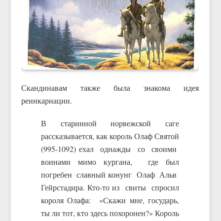
Скандинавам также была знакома идея
реинкарнации.
В старинной норвежской саге
рассказывается, как король Олаф Святой
(995-1092) ехал однажды со своими
воинами мимо кургана, где был
погребен славный конунг Олаф Альв
Гейрстадира. Кто-то из свиты спросил
короля Олафа: «Скажи мне, государь,
ты ли тот, кто здесь похоронен?» Король