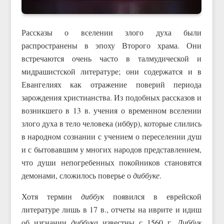
Рассказы о вселении злого духа были
распространены в эпоху Второго храма. Они
встречаются очень часто в талмудической и
мидрашистской литературе; они содержатся и в
Евангелиях как отражение поверий периода
зарождения христианства. Из подобных рассказов и
возникшего в 13 в. учения о временном вселении
злого духа в тело человека (иббур), которые слились
в народном сознании с учением о переселении душ
и с бытовавшим у многих народов представлением,
что души непогребенных покойников становятся
демонами, сложилось поверье о
диббуке
.
Хотя термин
диббук
появился в еврейской
литературе лишь в 17 в., отчеты на иврите и идиш
об изгнании
диббука
известны с 1560 г.
Диббук