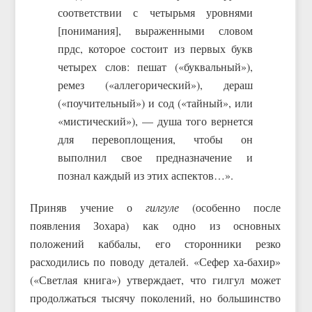
соответствии с четырьмя уровнями
[понимания], выраженными словом
прдс, которое состоит из первых букв
четырех слов: пешат («буквальный»),
ремез («аллегорический»), дераш
(«поучительный») и сод («тайный», или
«мистический»), — душа того вернется
для перевоплощения, чтобы он
выполнил свое предназначение и
познал каждый из этих аспектов…».
Приняв учение о
гилгуле
(особенно после
появления Зохара) как одно из основных
положений каббалы, его сторонники резко
расходились по поводу деталей. «Сефер ха-бахир»
(«Светлая книга») утверждает, что гилгул может
продолжаться тысячу поколений, но большинство