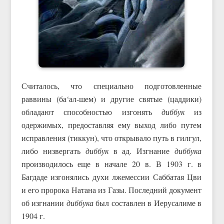
Считалось, что специально подготовленные
раввины (ба‘ал-шем) и другие святые (цаддики)
обладают способностью изгонять
диббук
из
одержимых, предоставляя ему выход либо путем
исправления (тиккун), что открывало путь в гилгул,
либо низвергать
диббук
в ад. Изгнание
диббука
производилось еще в начале 20 в. В 1903 г. в
Багдаде изгонялись духи лжемессии Саббатая Цви
и его пророка Натана из Газы. Последний документ
об изгнании
диббука
был составлен в Иерусалиме в
1904 г.