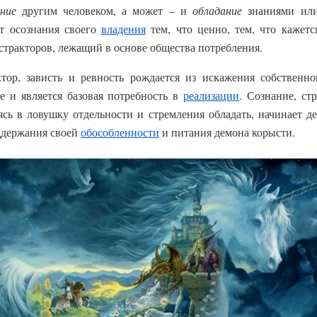
ние
другим человеком, а может – и
обладание
знаниями или
от осознания своего
владения
тем, что ценно, тем, что кажет
тракторов, лежащий в основе общества потребления.
тор, зависть и ревность рождается из искажения собственно
е и является базовая потребность в
реализации
. Сознание, ст
ясь в ловушку отдельности и стремления обладать, начинает д
ддержания своей
обособленности
и питания демона корысти.