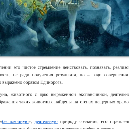
ении это чистое стремление действовать, познавать, реализо
мость, не ради получения результата, но – ради совершени
о выражено образом Единорога.
уна, животного с ярко выраженной экспансивной, деятельно
ображения таких животных найдены на стенах пещерных храмов
«
беспокойную
»,
деятельную
природу сознания, его стремлен
проявлению, была воспета во множестве мифов и легенд.