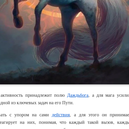
 активность принадлежит полю
Даждьбога
, а для мага усил
дной из ключевых задач на его Пути.
овать с упором на сами
действия
, а для этого он приним
реагирует на них, понимая, что каждый такой вызов, ка