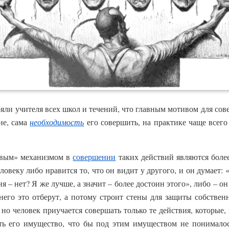
ряли учителя всех школ и течений, что главным мотивом для со
ие, сама
необходимость
его совершить, на практике чаще всего
овым» механизмом в
совершении
таких действий являются боле
ловеку либо нравится то, что он видит у другого, и он думает:
еня – нет? Я же лучше, а значит – более достоин этого», либо – он
у него это отберут, а потому строит стены для защиты собствен
 но человек приучается совершать только те действия, которые,
ь его имущество, что бы под этим имуществом не понималос