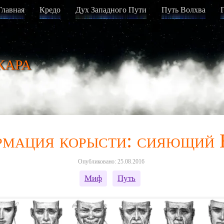
Главная
Кредо
Дух Западного Пути
Путь Волхва
кара
рмация корысти: сияющий 
Опубликовано: 25.08.2016
Миф
Путь