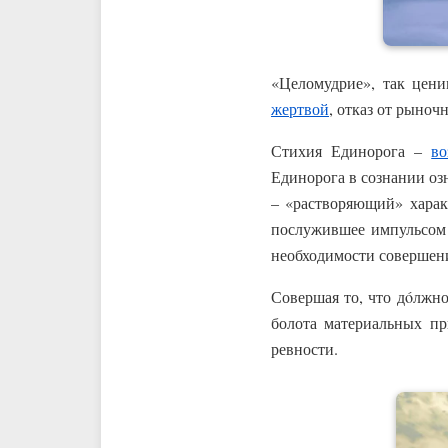
«Целомудрие», так цени
жертвой
, отказ от рыноч
Стихия Единорога –
во
Единорога в сознании оз
– «растворяющий» характ
послужившее импульсом к
необходимости совершени
Совершая то, что дóлжно
болота материальных пр
ревности.