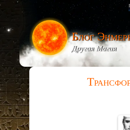
Блог Энмер
Другая Магия
Трансфо