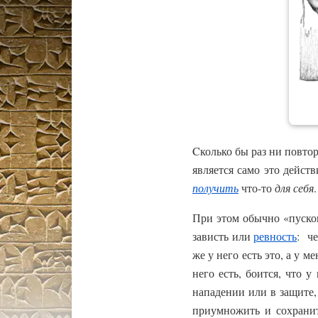
Cколько бы раз ни повто
является само это действ
получить
что-то
для себя
.
При этом обычно «пуск
зависть или
ревность
: че
же у него есть это, а у м
него есть, боится, что 
нападении или в защите,
приумножить и сохранит