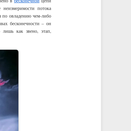
звено в
бесконечной
цепи
е неизмеримости потока
ия по овладению чем-либо
ивах бесконечности – он
лишь как звено, этап,