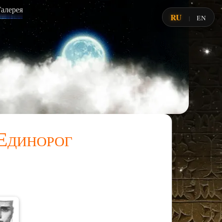
Галерея
RU
EN
|
Единорог