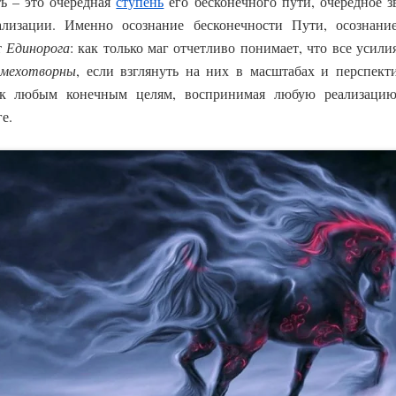
ь – это очередная
ступень
его бесконечного пути, очередное 
ализации. Именно осознание бесконечности Пути, осознани
т
Единорога
: как только маг отчетливо понимает, что все усил
смехотворны
, если взглянуть на них в масштабах и перспект
 к любым конечным целям, воспринимая любую реализацию 
е.