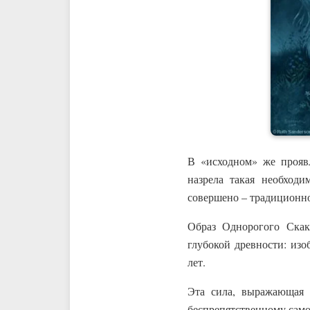
В «исходном» же проявл
назрела такая необходи
совершено – традиционн
Образ Однорогого Скак
глубокой древности: из
лет.
Эта сила, выражающая 
беспрепятственному само