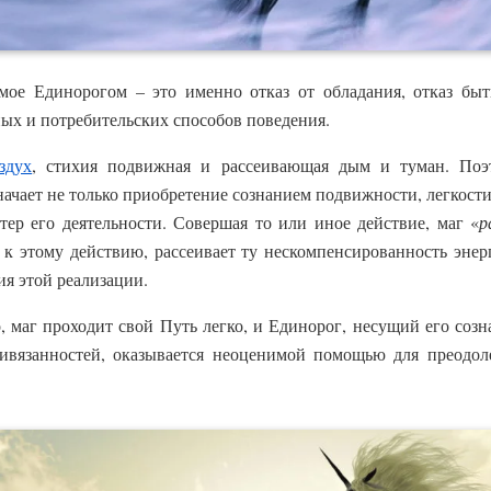
мое Единорогом – это именно отказ от обладания, отказ бы
ных и потребительских способов поведения.
здух
, стихия подвижная и рассеивающая дым и туман. Поэ
начает не только приобретение сознанием подвижности, легкости
ер его деятельности. Совершая то или иное действие, маг «
р
 этому действию, рассеивает ту нескомпенсированность энерг
я этой реализации.
, маг проходит свой Путь легко, и Единорог, несущий его созн
ивязанностей, оказывается неоценимой помощью для преодол