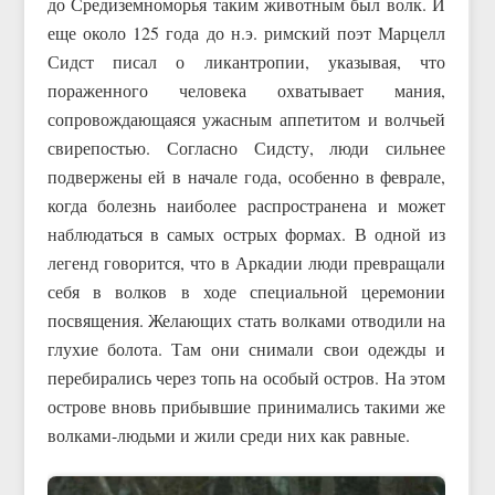
до Средиземноморья таким животным был волк. И
еще около 125 года до н.э. римский поэт Марцелл
Сидст писал о ликантропии, указывая, что
пораженного человека охватывает мания,
сопровождающаяся ужасным аппетитом и волчьей
свирепостью. Согласно Сидсту, люди сильнее
подвержены ей в начале года, особенно в феврале,
когда болезнь наиболее распространена и может
наблюдаться в самых острых формах. В одной из
легенд говорится, что в Аркадии люди превращали
себя в волков в ходе специальной церемонии
посвящения. Желающих стать волками отводили на
глухие болота. Там они снимали свои одежды и
перебирались через топь на особый остров. На этом
острове вновь прибывшие принимались такими же
волками-людьми и жили среди них как равные.