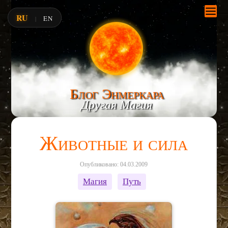
RU
EN
|
Блог Энмеркара
Другая Магия
Животные и сила
Опубликовано: 04.03.2009
Магия
Путь