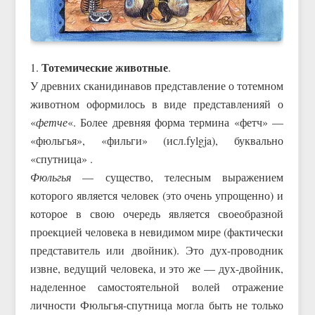
Тотемические животные
1.
.
У древних сканидинавов представление о тотемном
животном оформилось в виде представленияй о
«
фетче
«. Более древняя форма термина «фетч» —
«фюльгья», «фильги» (исл.fylgja), буквально
«спутница» .
Фюльгья
— существо, телесным выражением
которого является человек (это очень упрощенно) и
которое в свою очередь является своеобразной
проекцией человека в невидимом мире (фактически
представитель или двойник). Это дух-проводник
извне, ведущий человека, и это же — дух-двойник,
наделенное самостоятельной волей отражение
личности Фюльгья-спутница могла быть не только