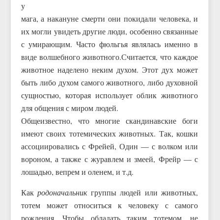
у
мага, а накануне смерти они покидали человека, и
их могли увидеть другие люди, особенно связанные
с умирающим. Часто фюльгья являлась именно в
виде волшебного животного.Считается, что каждое
животное наделено неким духом. Этот дух может
быть либо духом самого животного, либо духовной
сущностью, которая использует облик животного
для общения с миром людей.
Общеизвестно, что многие скандинавские боги
имеют своих тотемических животных. Так, кошки
ассоциировались с Фрейей, Один — с волком или
вороном, а также с журавлем и змеей, Фрейр — с
лошадью, вепрем и оленем, и т.д.
Как
родоначальник
группы людей или животных,
тотем может относиться к человеку с самого
рождения. Чтобы обладать таким тотемом, не