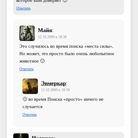
которое Вам доверяет 🙂
Ответить
Майя
:
12.10.2009 в 18:38
Это случилось во время поиска «места силы».
Но может, это просто было очень любопытное
животное 🙂
Ответить
Энмеркар
:
12.10.2009 в 18:59
🙂 во время Поиска «просто» ничего не
случается
Ответить
Надежда