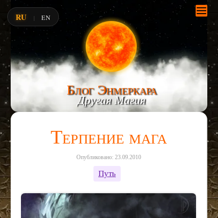
RU
EN
|
Блог Энмеркара
Другая Магия
Терпение мага
Опубликовано: 23.09.2010
Путь