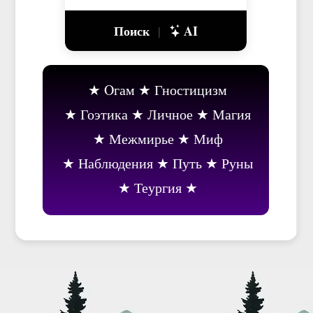
Поиск
AI
|
Oгам
Гностицизм
Гоэтика
Личное
Магия
Межмирье
Миф
Наблюдения
Путь
Руны
Теургия