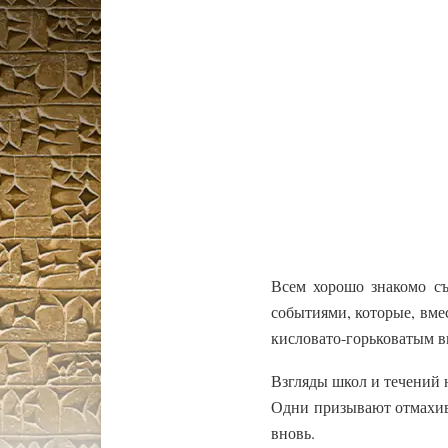
Всем хорошо знакомо с
событиями, которые, вме
кисловато-горьковатым в
Взгляды школ и течений н
Одни призывают отмахива
вновь.