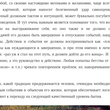
бой, со своими настоящими мотивами и желаниями, чаще всего
 картиной, которая наносит болезненный удар самооценк
енный должным тактом и интуицией, может буквально погубит
ведения. И тут очень важным является понимание того, что во
но на выгораживание себя, но оно также и не должно с
дачей его должно быть завершение и отпускание событий, нап
лы. Действия и события не должны восприниматься как «пл
ы как нуждающиеся в завершении, и при этом именно в личн
: «раз уж я стал на этот путь, я должен дойти до его конца».
нию, а это руководство к действию. Любая попытка бегства от 
онили» и т.п.) чревата повторением проблем, их наворачивани
о, какой традиции придерживается человек, очевидна необходи
м событиям и объектам его жизни, которая обеспечивает логи
овит к переходу на следующий качественный уровень бытия.