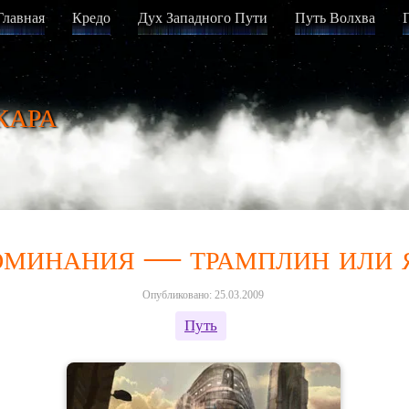
Главная
Кредо
Дух Западного Пути
Путь Волхва
кара
минания — трамплин или 
Опубликовано: 25.03.2009
Путь