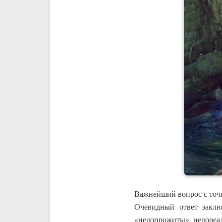
Важнейший вопрос с точк
Очевидный ответ заклю
«недопрожиты», недореал