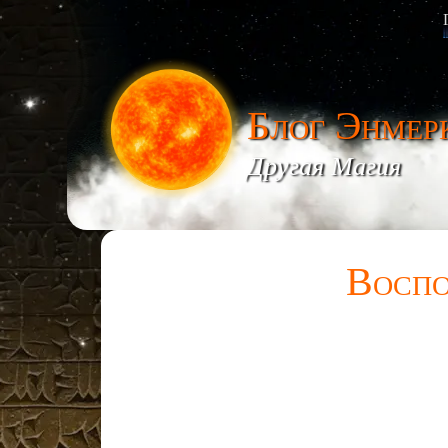
Блог Энмер
Другая Магия
Воспо