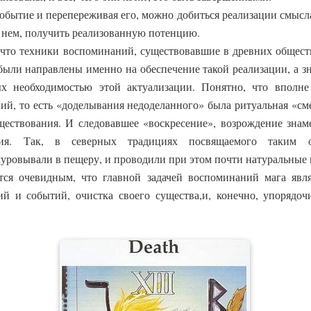
событие и перепереживая его, можно добиться реализации смысла
 в нем, получить реализованную потенцию.
что техники воспоминаний, существовавшие в древних общества
ыли направлены именно на обеспечение такой реализации, а з
ных необходимостью этой актуализации. Понятно, что вполн
ий, то есть «доделывания недоделанного» была ритуальная «сме
ществования. И следовавшее «воскресение», возрождение зна
тия. Так, в северных традициях посвящаемого таким о
уровывали в пещеру, и проводили при этом почти натуральные
тся очевидным, что главной задачей воспоминаний мага явл
й и событий, очистка своего существа,и, конечно, упорядо