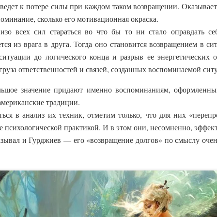
ведет к потере силы при каждом таком возвращении. Оказываетс
поминание, сколько его мотивационная окраска.
 изо всех сил стараться во что бы то ни стало оправдать с
ся из врага в друга. Тогда оно становится возвращением в си
 ситуации до логического конца и разрыв ее энергетических 
 груза ответственностей и связей, созданных воспоминаемой сит
ольшое значение придают именно воспоминаниям, оформленны
американские традиции.
ться в анализ их техник, отметим только, что для них «переп
 не психологической практикой. И в этом они, несомненно, эффе
зывал и Гурджиев — его «возвращение долгов» по смыслу очен