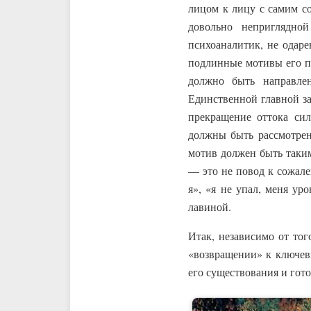
лицом к лицу с самим со
довольно неприглядной
психоаналитик, не одар
подлинные мотивы его по
должно быть направле
Единственной главной за
прекращение оттока си
должны быть рассмотрен
мотив должен быть таким
— это не повод к сожале
я», «я не упал, меня ур
лавиной.
Итак, независимо от тог
«возвращении» к ключевы
его существования и гот