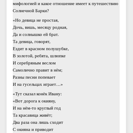
мифологией и какое отношение имеет к путешествию
Солнечной Барки?
«Но девица не простая,
Дочь, вишь, месяцу родная,
Да и солнышко ей брат.
Та девица, говорят,
Ездит в красном полушубке,
В золотой, ребята, шлюпке
И серебряным веслом
Самолично правит в нём;
Разны песни попевает
И на гусельцах играет…»
«Тут сказал конёк Ивану:
«Вот дорога к окияну,
И на нём-то круглый год
Та красавица живёт;
Два раза она лишь сходит
С окияна и приводит