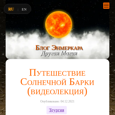
RU
EN
|
Блог Энмеркара
Другая Магия
Путешествие
Солнечной Барки
(видеолекция)
Опубликовано: 04.12.2021
Теургия