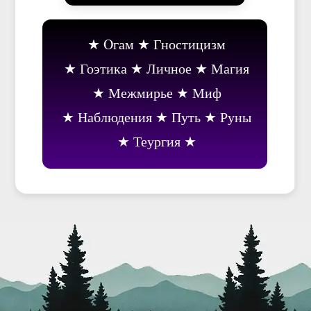
Oгам
Гностицизм
Гоэтика
Личное
Магия
Межмирье
Миф
Наблюдения
Путь
Руны
Теургия