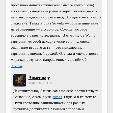
профанно-монотеистическом смысле этого слова).
Даже само начертание руны говорит об этом — это
человек, поднявший руки к небу. А «щит» — это лишь
следствие. Также и руна Sowelu — обрати внимание
на её значение — это солнце. Солнце, которое
воссияло в ответ на воззвание. В отличие от Wunjo,
гармония которой исходит «изнутри» человека,
окончание второго атта — это примирение и
гармония с внешней средой. Отсюда и «целостность
мира как результат направленных усилий» 🙂
Ответить
Энмеркар
:
19.04.2009 в 11:57
Действительно, Альгиз сама по себе соответствует
Взыванию, о чем я уже
писал
. Однако в контексте
Пути состояние защищенности для разных
путников достигается разными способами.