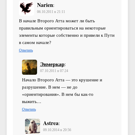
Narien
:
06.10.2011 в 21:11
В начале Второго Атта может ли быть
правильным ориентироваться на некоторые
элементы которые собственно и привели к Пути
в самом начале?
Ответить
Энмеркар
:
07.10.2011 в 07:24
Начало Второго Атта — это крушение и
разрушение. В нем — не до
«ориентирования». В нем бы как-то
выжить…
Ответить
Astrea
:
09.10.2014 в 20:56