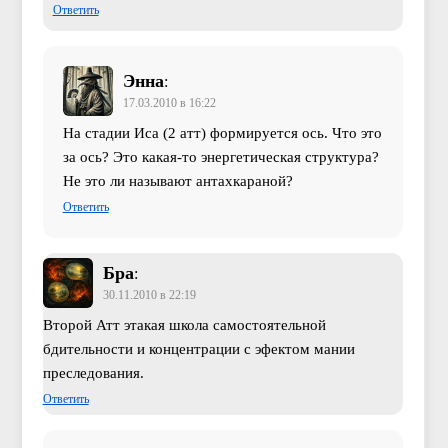
Ответить
Энна
:
17.03.2010 в 16:22
На стадии Иса (2 атт) формируется ось. Что это
за ось? Это какая-то энергетическая структура?
Не это ли называют антахкараной?
Ответить
Бра
:
30.11.2010 в 22:19
Второй Атт этакая школа самостоятельной
бдительности и концентрации с эфектом мании
преследования.
Ответить