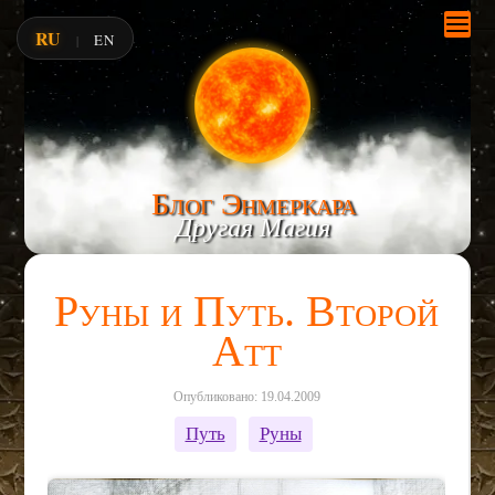
RU
EN
|
Блог Энмеркара
Другая Магия
Руны и Путь. Второй
Атт
Опубликовано: 19.04.2009
Путь
Руны