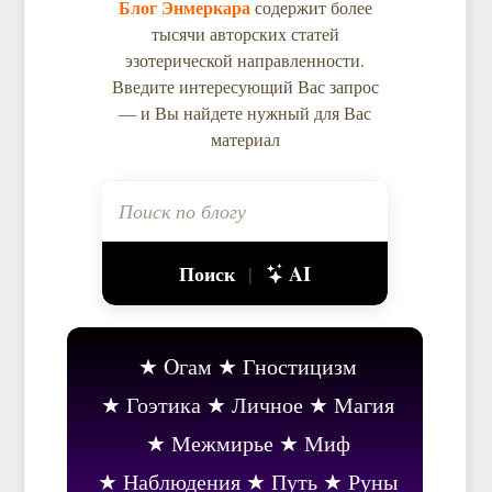
Блог Энмеркара
содержит более
тысячи авторских статей
эзотерической направленности.
Введите интересующий Вас запрос
— и Вы найдете нужный для Вас
материал
Поиск
AI
|
Oгам
Гностицизм
Гоэтика
Личное
Магия
Межмирье
Миф
Наблюдения
Путь
Руны