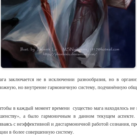
ага заключается не в исключении разнообразия, но в орган
ложную, но внутренне гармоничную систему, подчинённую обще
 чтобы в каждый момент времени существо мага находилось не 
ршенству», а было гармоничным в данном текущем аспекте
киваясь с неэффективной и дисгармоничной работой сознания, пр
ции в более совершенную систему.