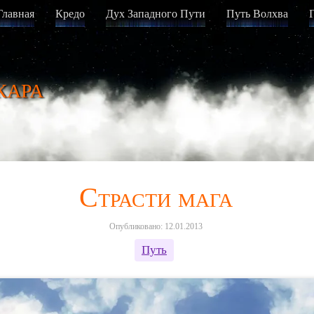
Главная
Кредо
Дух Западного Пути
Путь Волхва
кара
Страсти мага
Опубликовано: 12.01.2013
Путь