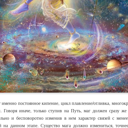
т именно постоянное кипение, цикл плавление/отливка, многок
. Говоря иначе, только ступив на Путь, маг должен сразу ж
ельно и бесповоротно изменив в нем характер связей с мене
 на данном этапе. Существо мага должно измениться, точнее,