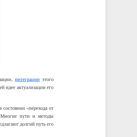
изации,
интеграции
этого
й идее актуализации его
в состоянии «перехода от
. Многие пути и методы
едлагают долгий путь его