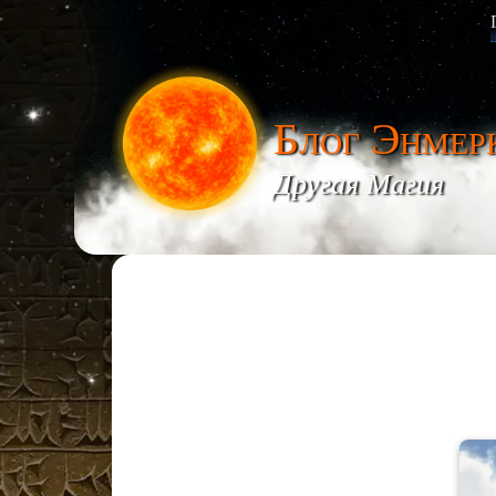
Блог Энмер
Другая Магия