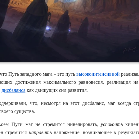
что Путь западного мага – это путь
высокоинтенсивной
реализац
ующих достижения максимального равновесия, реализация на
,
дисбаланса
как движущих сил развития.
еркивали, что, несмотря на этот дисбаланс, маг всегда ст
своего существа.
воём Пути маг не стремится нивелировать,
успокоить
кипени
 он стремится
направить
напряжение, возникающее в результате