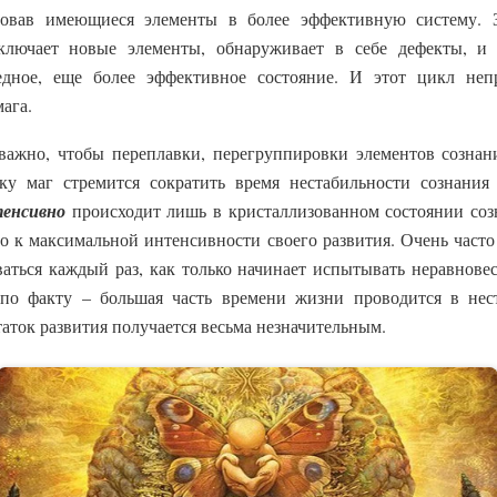
ровав имеющиеся элементы в более эффективную систему. 
включает новые элементы, обнаруживает в себе дефекты, и 
редное, еще более эффективное состояние. И этот цикл неп
ага.
важно, чтобы переплавки, перегруппировки элементов созна
ку маг стремится сократить время нестабильности сознания
енсивно
происходит лишь в кристаллизованном состоянии созн
о к максимальной интенсивности своего развития. Очень часто
аться каждый раз, как только начинает испытывать неравновес
 по факту – большая часть времени жизни проводится в нес
таток развития получается весьма незначительным.