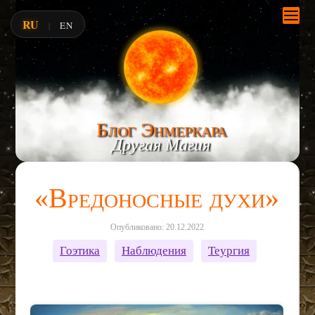
RU
EN
|
Блог Энмеркара
Другая Магия
«Вредоносные духи»
Опубликовано: 20.12.2022
Гоэтика
Наблюдения
Теургия