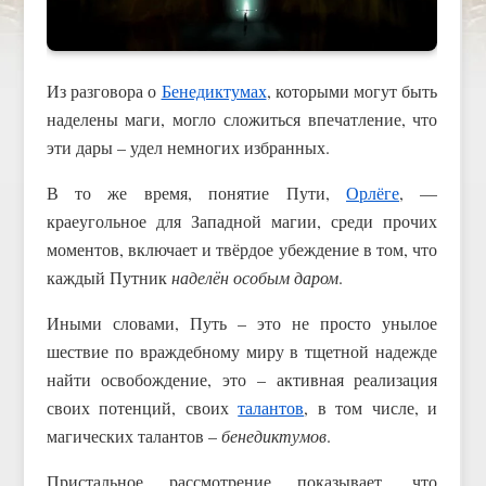
Из разговора о
Бенедиктумах
, которыми могут быть
наделены маги, могло сложиться впечатление, что
эти дары – удел немногих избранных.
В то же время, понятие Пути,
Орлёге
, —
краеугольное для Западной магии, среди прочих
моментов, включает и твёрдое убеждение в том, что
каждый Путник
наделён особым даром
.
Иными словами, Путь – это не просто унылое
шествие по враждебному миру в тщетной надежде
найти освобождение, это – активная реализация
своих потенций, своих
талантов
, в том числе, и
магических талантов –
бенедиктумов
.
Пристальное рассмотрение показывает, что