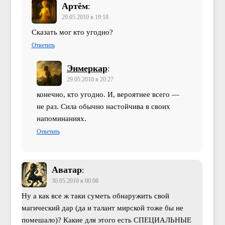
Артём
:
29.05.2010 в 19:18
Сказать мог кто угодно?
Ответить
Энмеркар
:
29.05.2010 в 20:27
конечно, кто угодно. И, вероятнее всего —
не раз. Сила обычно настойчива в своих
напоминаниях.
Ответить
Аватар
:
30.05.2010 в 00:08
Ну а как все ж таки суметь обнаружить свой
магический дар (да и талант мирской тоже бы не
помешало)? Какие для этого есть СПЕЦИАЛЬНЫЕ