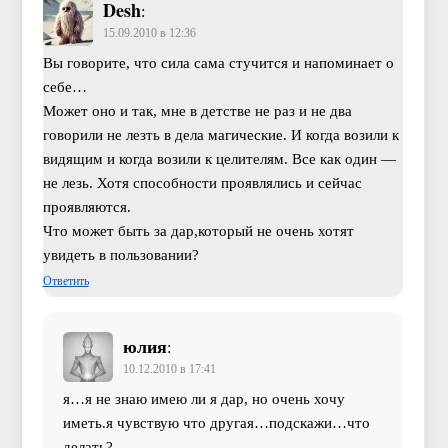
Desh
:
15.09.2010 в 12:36
Вы говорите, что сила сама стучится и напоминает о
себе…
Может оно и так, мне в детстве не раз и не два
говорили не лезть в дела магические. И когда возили к
видящим и когда возили к целителям. Все как один —
не лезь. Хотя способности проявлялись и сейчас
проявляются.
Что может быть за дар,который не очень хотят
увидеть в пользовании?
Ответить
юлия
:
10.12.2010 в 17:41
я…я не знаю имею ли я дар, но очень хочу
иметь.я чувствую что другая…подскажи…что
делать?