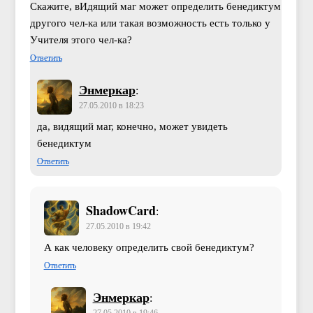
Скажите, вИдящий маг может определить бенедиктум
другого чел-ка или такая возможность есть только у
Учителя этого чел-ка?
Ответить
Энмеркар
:
27.05.2010 в 18:23
да, видящий маг, конечно, может увидеть
бенедиктум
Ответить
ShadowCard
:
27.05.2010 в 19:42
А как человеку определить свой бенедиктум?
Ответить
Энмеркар
: