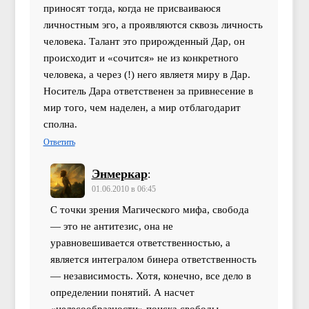
приносят тогда, когда не присваиваюся
личностным эго, а проявляются сквозь личность
человека. Талант это прирожденный Дар, он
происходит и «сочится» не из конкретного
человека, а через (!) него являетя миру в Дар.
Носитель Дара ответственен за привнесение в
мир того, чем наделен, а мир отблагодарит
сполна.
Ответить
Энмеркар
:
01.06.2010 в 06:45
С точки зрения Магического мифа, свобода
— это не антитезис, она не
уравновешивается ответственностью, а
является интегралом бинера ответственность
— независимость. Хотя, конечно, все дело в
определении понятий. А насчет