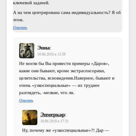
ключевой задачей.
А на чем центрирована сама индивидуальность? Я об
этом.
Ответить
Энна
:
10.06.2010 в 13:59
Не могли бы Вы привести примеры «Даров»,
какие они бывают, кроме экстрасенсорики,
целительства, ясновидения.Наверное, бывают и
очень «узкоспециальные» — их труднее
разглядеть, -мелкие, что ли.
Ответить
Энмеркар
:
10.06.2010 в 17:31
Ну, почему же «узкоспециальные»?! Дар —