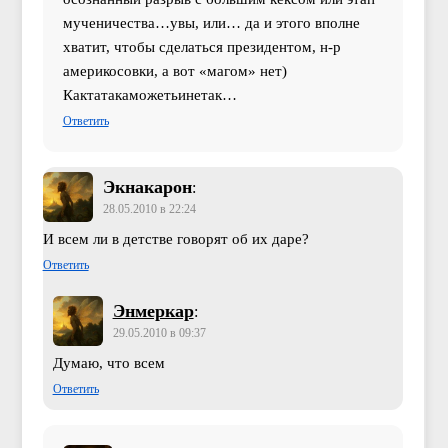
мученичества…увы, или… да и этого вполне
хватит, чтобы сделаться президентом, н-р
америкосовки, а вот «магом» нет)
Кактатакаможетьинетак…
Ответить
Экнакарон
:
28.05.2010 в 22:24
И всем ли в детстве говорят об их даре?
Ответить
Энмеркар
:
29.05.2010 в 09:37
Думаю, что всем
Ответить