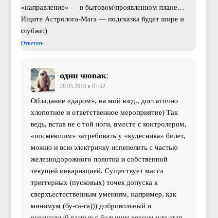
«направление» — в бытовом\проявленном плане…
Ищите Астролога-Мага — подсказка будет шире и
глубже:)
Ответить
один чювак
:
28.05.2010 в 07:52
Обладание «даром», на мой взгд., достаточно
хлопотное и ответственное мероприятие) Так
ведь, встав не с той ноги, вместе с контролером,
«посмевшим» затребовать у «кудесника» билет,
можно и всю электричку испепелить с частью
железнодорожного полотна и собственной
текущей инкарнацией. Существует масса
триггерных (пусковых) точек допуска к
сверхъестественным умениям, например, как
минимум (бу-га-га))) добровольный и
осознанный разрыв с большим кексом или этап