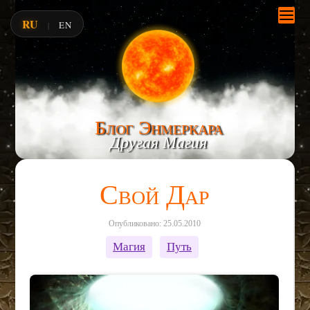
RU
EN
|
Блог Энмеркара
Другая Магия
Свой Дар
Опубликовано: 25.05.2010
Магия
Путь