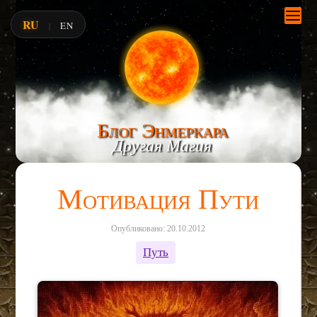
RU
EN
|
Блог Энмеркара
Другая Магия
Мотивация Пути
Опубликовано: 20.10.2012
Путь