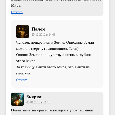
Мира.
Ответить
Палом
:
15.12.2012 в 14:08
Человек прикреплен к Земле. Описание Земли
можно отвергнуть лишившись Тела:).
Опиши Землю и почувствуй жизнь в глубине
этого Мира.
За границу выйти этого Мира, это выйти из
гильгуля.
Ответить
бьярка
:
03.01.2013 в 11:10
Очень заметна «разноголосица» в употреблении