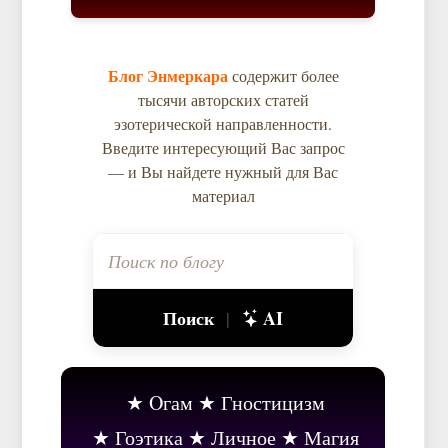
Блог Энмеркара
содержит более
тысячи авторских статей
эзотерической направленности.
Введите интересующий Вас запрос
— и Вы найдете нужный для Вас
материал
Поиск
AI
|
Oгам
Гностицизм
Гоэтика
Личное
Магия