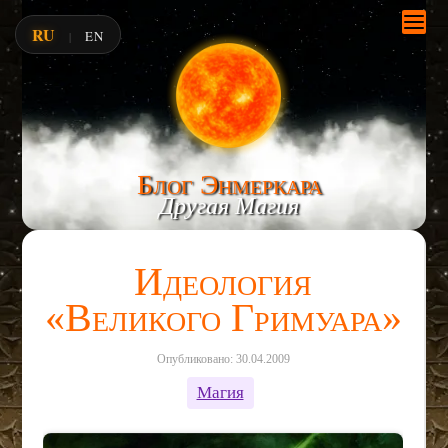
RU
EN
|
Блог Энмеркара
Другая Магия
Идеология
«Великого Гримуара»
Опубликовано: 30.04.2009
Магия