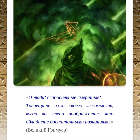
«
О люди! слабосильные смертные!
Трепещите из-за своего легкомыслия,
когда вы слепо воображаете, что
обладаете достаточными познаниями
.»
(Великий Гримуар)