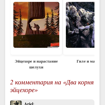
Эйцехоре и нарастание
Гиле и малус
шелухи
2 комментария на «Два корня
эйцехоре»
Ariel
: