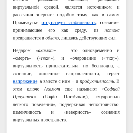
виртуальной средой, является источником и
рассеяния энергии: подобно тому, как в самом
Промежутке
отсутствует стабильность
, сознание,
принимающее его как среду, из
потока
превращается в
облако
, лишаясь действующих сил.
Недаром «
ахамот
» — это одновременно и
«смерть» («המות»), и «очарование («חָמוּד»),
виртуальность привлекательна, но бесплодна, а
сознание, лишенное направленности, теряет
напряжение
, а вместе с ним – и
продуктивность
. В
этом ключе
Ахамот
еще называют «
Софией
Приуникос
» (Σοφíα Προύνικος), «мудростью
легкого поведения», подчеркивая непостоянство,
изменчивость и «неверность» сознания
виртуальных пространств.