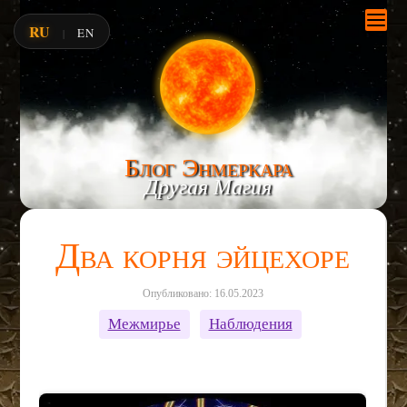
RU
EN
|
Блог Энмеркара
Другая Магия
Два корня эйцехоре
Опубликовано: 16.05.2023
Межмирье
Наблюдения