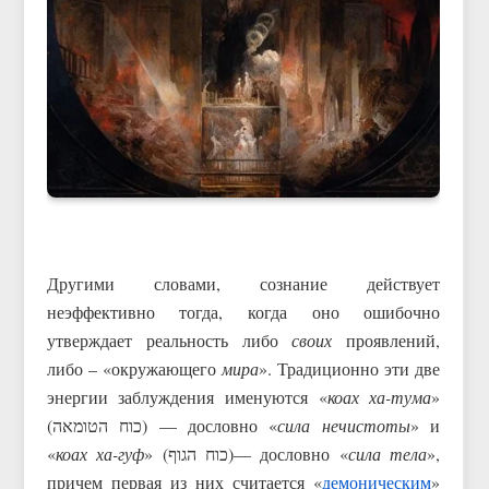
Другими словами, сознание действует
неэффективно тогда, когда оно ошибочно
утверждает реальность либо
своих
проявлений,
либо – «окружающего
мира
». Традиционно эти две
энергии заблуждения именуются «
коах ха-тума
»
(כוח הטומאה) — дословно «
сила нечистоты
» и
«
коах ха-гуф
» (כוח הגוף)— дословно «
сила тела
»,
причем первая из них считается «
демоническим
»