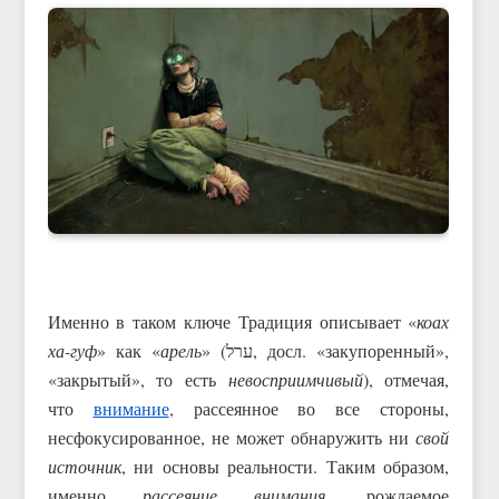
Именно в таком ключе Традиция описывает «
коах
ха-гуф
» как «
арель
» (ערל, досл. «закупоренный»,
«закрытый», то есть
невосприимчивый
), отмечая,
что
внимание
, рассеянное во все стороны,
несфокусированное, не может обнаружить ни
свой
источник
, ни основы реальности. Таким образом,
именно
рассеяние внимания
, рождаемое