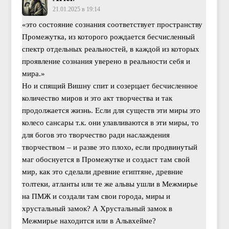
21.01.2025 в 19:14
«это состояние сознания соответствует пространству
Промежутка, из которого рождается бесчисленный
спектр отдельных реальностей, в каждой из которых
проявление сознания уверено в реальности себя и
мира.»
Но и спящий Вишну спит и созерцает бесчисленное
количество миров и это акт творчества и так
продолжается жизнь. Если для существ эти миры это
колесо сансары т.к. они улавливаются в эти миры, то
для богов это творчество ради наслаждения
творчеством – и разве это плохо, если продвинутый
маг обоснуется в Промежутке и создаст там свой
мир, как это сделали древние египтяне, древние
толтеки, атланты или те же альвы ушли в Межмирье
на ПМЖ и создали там свои города, миры и
хрустальный замок? А Хрустальный замок в
Межмирье находится или в Альвхейме?