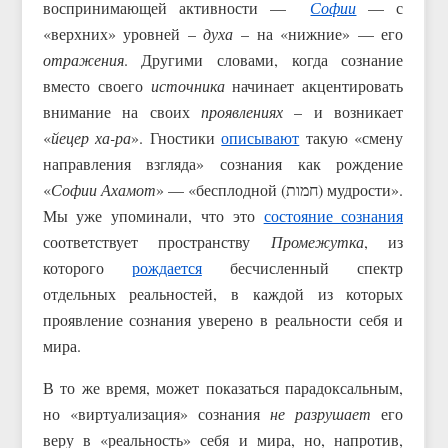
воспринимающей активности —
Софии
— с
«верхних» уровней –
духа
– на «нижние» — его
отражения
. Другими словами, когда сознание
вместо своего
источника
начинает акцентировать
внимание на своих
проявлениях
– и возникает
«
йецер ха-ра
». Гностики
описывают
такую «смену
направления взгляда» сознания как рождение
«
Софии Ахамот
» — «бесплодной (חמות) мудрости».
Мы уже упоминали, что это
состояние сознания
соответствует пространству
Промежутка
, из
которого
рождается
бесчисленный спектр
отдельных реальностей, в каждой из которых
проявление сознания уверено в реальности себя и
мира.
В то же время, может показаться парадоксальным,
но «виртуализация» сознания
не разрушает
его
веру в «реальность» себя и мира, но, напротив,