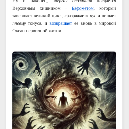
Ну и наконец,
энергия осознания
поедается
Верховным хищником –
Бафометом
, который
завершает великий цикл, «разряжает»
нус
и лишает
пневму
тонуса, и
возвращает
ее вновь в мировой
Океан первичной жизни.