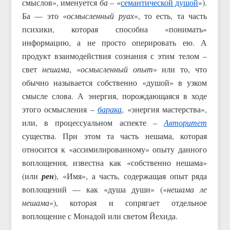
смыслов», именуется
ба
– «
семантической душой
»).
Ба — это «
осмысленный руах
«, то есть, та часть
психики, которая способна «понимать»
информацию, а не просто оперировать ею. А
продукт взаимодействия сознания с этим телом –
свет
нешама
, «
осмысленный опыт
» или то, что
обычно называется собственно «душой» в узком
смысле слова. А энергия, порождающаяся в ходе
этого осмысления –
барака
, «энергия мастерства»,
или, в процессуальном аспекте –
Авторитет
существа. При этом та часть нешама, которая
относится к «ассимилированному» опыту данного
воплощения, известна как «собственно нешама»
(или
рен
), «Имя», а часть, содержащая опыт ряда
воплощений — как «душа души» («
нешама ле
нешама
«), которая и сопрягает отдельное
воплощение с Монадой или светом Йехида.