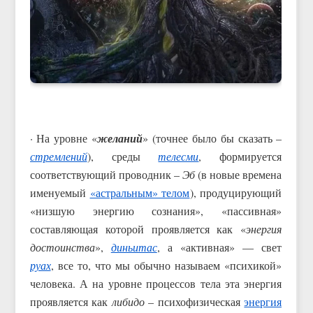
· На уровне «
желаний
» (точнее было бы сказать –
стремлений
), среды
телесми
, формируется
соответствующий проводник –
Эб
(в новые времена
именуемый
«астральным» телом
), продуцирующий
«низшую энергию сознания», «пассивная»
составляющая которой проявляется как «
энергия
достоинства
»,
диньитас
, а «активная» — свет
руах
, все то, что мы обычно называем «психикой»
человека. А на уровне процессов тела эта энергия
проявляется как
либидо
– психофизическая
энергия