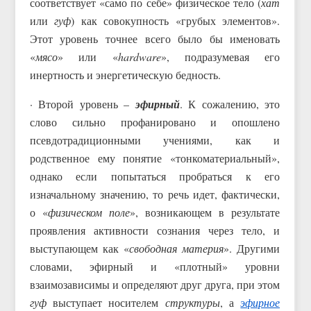
соответствует «само по себе» физическое тело (
хат
или
гуф
) как совокупность «грубых элементов».
Этот уровень точнее всего было бы именовать
«
мясо
» или «
hardware
», подразумевая его
инертность и энергетическую бедность.
· Второй уровень –
эфирный
. К сожалению, это
слово сильно профанировано и опошлено
псевдотрадиционными учениями, как и
родственное ему понятие «тонкоматериальный»,
однако если попытаться пробраться к его
изначальному значению, то речь идет, фактически,
о «
физическом поле
», возникающем в результате
проявления активности сознания через тело, и
выступающем как «
свободная материя
». Другими
словами, эфирный и «плотный» уровни
взаимозависимы и определяют друг друга, при этом
гуф
выступает носителем
структуры
, а
эфирное