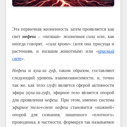
Эта первичная жизненность затем проявляется как
свет
нефеш
– «низшая»
жизненная сила
или, как
иногда говорят, «
сила крови
» (хотя она присуща и
растениям, и низшим животным) или «
красный
свет
».
Нефеш
и
куш-ха гуф
, таким образом, составляют
следующий уровень взаимозависимости, и, точно
так же, как тело (
гуф
) является сферой активности
эфира (
куш-ха-гуф
), эфирное тело является опорой
для проявления
нефеш
. При этом, именно система
эфирное тело+свет нефеш
становится «нижней»
опорой для сознания, лишенного «плотного»
проводника, в частности, формируя так называемое