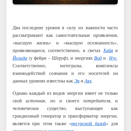
Два последние уровня в силу их важности часто
рассматривают как самостоятельные проявления,
«высшую жизнь» и «высшую осознанность»,
проявляющиеся, соответственно, в светах
Хайя
и
Йехида
(у фейри –
Шеруф
), и энергиях
Вод
и
Нус
.
Соответственно, интегралы, комплексы
взаимодействий сознания и его носителей на
данных уровнях известны как
Эа
и
Акх
.
Однако каждый из видов энергии имеет не только
свой
источник
, но и своего
потребителя
, и
человеческое существо, выступающее как
грандиозный генератор и трансформатор энергии,
является при этом также «
ресурсной базой
» для
многочисленных
консументов
.