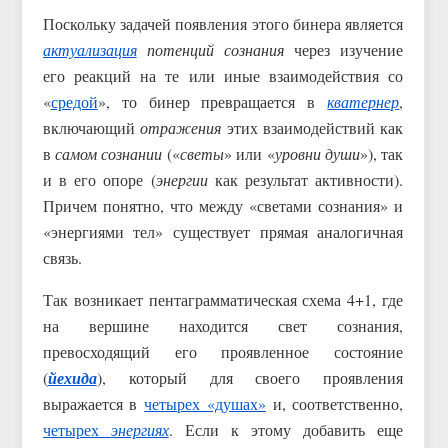
Поскольку задачей появления этого бинера является
актуализация
потенций сознания
через изучение
его реакций на те или иные взаимодействия со
«
средой
», то бинер превращается в
кватернер
,
включающий
отражения
этих взаимодействий как
в
самом сознании
(«
светы
» или «
уровни души
»), так
и в его опоре (
энергии
как результат активности).
Причем понятно, что между «светами сознания» и
«энергиями тел» существует прямая аналогичная
связь.
Так возникает пентаграмматическая схема 4+1, где
на вершине находится свет сознания,
превосходящий его проявленное состояние
(
йехида
), который для своего проявления
выражается в
четырех «душах»
и, соответственно,
четырех
энергиях
. Если к этому добавить еще