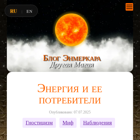
RU
EN
|
Блог Энмеркара
Другая Магия
Энергия и ее
потребители
Опубликовано: 07.07.2025
Гностицизм
Миф
Наблюдения