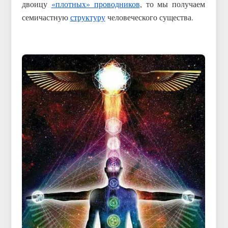
двоицу
«плотных» проводников
, то мы получаем
семичастную
структуру
человеческого существа.