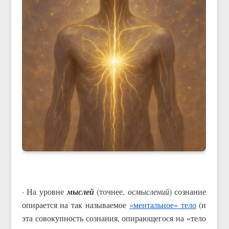
· На уровне
мыслей
(точнее,
осмыслений
) сознание
опирается на так называемое
«ментальное» тело
(и
эта совокупность сознания, опирающегося на «тело