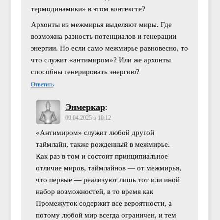
термодинамики» в этом контексте?
Архонты из межмирья выделяют миры. Где
возможна разность потенциалов и генерации
энергии. Но если само межмирье равновесно, то
что служит «антимиром»? Или же архонты
способны генерировать энергию?
Ответить
Энмеркар
:
09.04.2025 в 10:12
«Антимиром» служит любой другой
таймлайн, также рожденный в межмирье.
Как раз в том и состоит принципиальное
отличие миров, таймлайнов — от межмирья,
что первые — реализуют лишь тот или иной
набор возможностей, в то время как
Промежуток содержит все вероятности, а
потому любой мир всегда ограничен, и тем