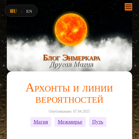
RU
EN
|
Блог Энмеркара
Другая Магия
Архонты и линии
вероятностей
Опубликовано: 07.04.2025
Магия
Межмирье
Путь