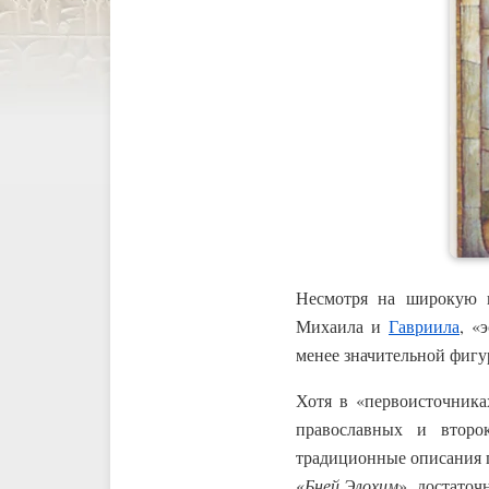
Несмотря на широкую 
Михаила и
Гавриила
, «
менее значительной фигу
Хотя в «первоисточника
православных и второ
традиционные описания п
«
Бней Элохим
», достато