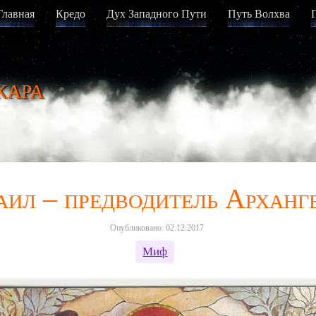
Главная
Кредо
Дух Западного Пути
Путь Волхва
кара
аил – предводитель Арханг
Опубликовано: 02.12.2017
Миф