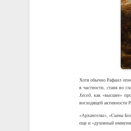
Хотя обычно Рафаил опис
Хесед
, как «высшее» пр
восходящей активности Р
«Архангелы», «Сыны Божии» (בני האלהים), как проявление Ход в мире Йецира, в этом смы
еще и «духовный иммунит