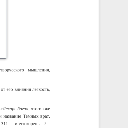
творческого мышления,
от его влияния легкость,
 «
Лекарь бога
», что также
и название Темных врат,
 311 — и его корень – 5 –