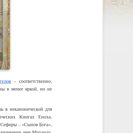
гелов
– соответственно,
ны в менее яркой, но не
шь в неканонической для
ических Книгах Еноха,
 Сефиры – «Сынов Бога»,
е внимания, чем Михаилу,