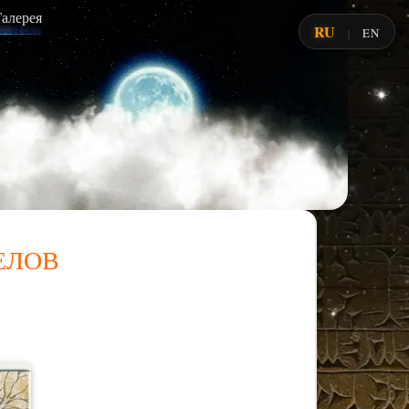
Галерея
RU
EN
|
елов