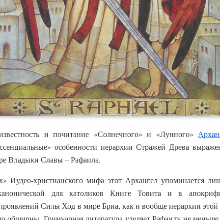
известность и почитание «Солнечного» и «Лунного»
Архан
эссенциальные» особенности иерархии Стражей Древа выраже
ре Владыки Славы – Рафаила.
х» Иудео-христианского мифа этот Архангел упоминается ли
канонической для католиков Книге Товита и в апокриф
роявлений Силы Ход в мире Бриа, как и вообще иерархии этой
чно обширны. Гримуарная литература уделяет Рафаилу не меньш