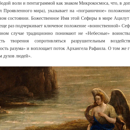
бодой воли и пентаграммой как знаком Микрокосмоса, что, в д
ел Проявленного мира), указывает на «пограничное» положени
ном состоянии. Божественное Имя этой Сефиры в мире Ацилут
 еще раз подчеркивает ключевое положение «воинственной» Сеф
нном случае традиционно понимают не «Небесные» воинства,
ость творения сопротивляться разрушительным воздей
ть разума» и воплощает поток Архангела Рафаила. О том же г
м духов людей».