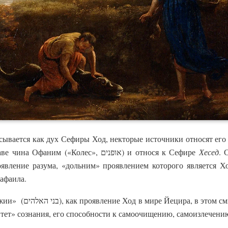
ывается как дух Сефиры Ход, некторые источники относят его 
в частности, ставя во главе чина Офаним («Колес», אופנים) и относя к Сефире
Хесед
. 
оявление разума, «дольним» проявлением которого является Хо
афаила.
сле представляют собой
ет» сознания, его способности к самоочищению, самоизлечени