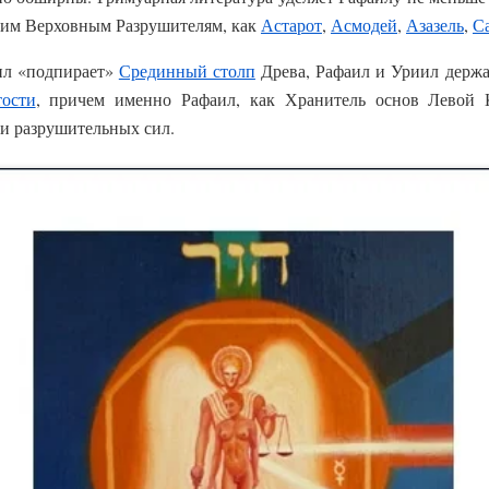
аким Верховным Разрушителям, как
Астарот
,
Асмодей
,
Азазель
,
С
иил «подпирает»
Срединный столп
Древа, Рафаил и Уриил держат
ости
, причем именно Рафаил, как Хранитель основ Левой 
и разрушительных сил.