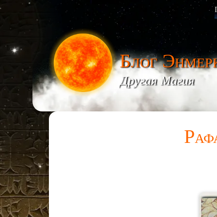
Блог Энмер
Другая Магия
Раф