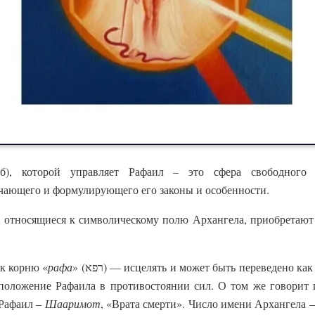
б), которой управляет Рафаил – это сфера свободного 
чающего и формулирующего его законы и особенности.
е относящиеся к символическому полю Архангела, приобретают 
к корню «
рафа
» (רפא) — исцелять и может быть переведено как
 положение Рафаила в противостоянии сил. О том же говорит 
 Рафаил –
Шааримот
, «Врата смерти». Число имени Архангела –