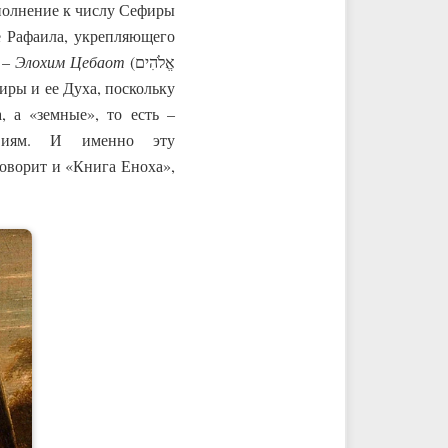
ополнение к числу Сефиры
е Рафаила, укрепляющего
 –
Элохим Цебаот
(אֱלֹהִים
иры и ее Духа, поскольку
 а «земные», то есть –
ствиям. И именно эту
оворит и «Книга Еноха»,