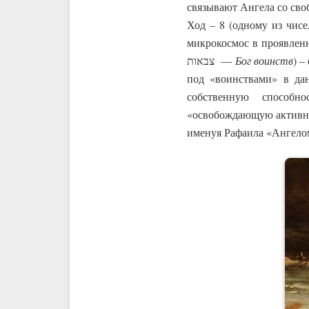
связывают Ангела со сво
Ход – 8 (одному из чис
микрокосмос в проявлен
צבאות —
Бог воинств
) –
под «воинствами» в да
собственную способн
«освобождающую активнос
именуя Рафаила «Ангело