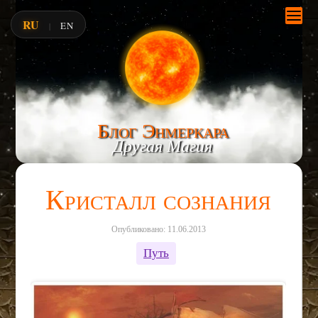
RU
EN
|
Блог Энмеркара
Другая Магия
Кристалл сознания
Опубликовано: 11.06.2013
Путь