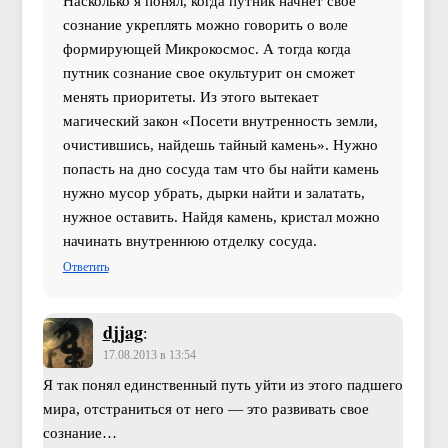
Насколько я понял, когда путник начнет свое
сознание укреплять можно говорить о воле
формирующей Микрокосмос. А тогда когда
путник сознание свое окультурит он сможет
менять приоритеты. Из этого вытекает
магический закон «Посети внутренность земли,
очистившись, найдешь тайный камень». Нужно
попасть на дно сосуда там что бы найти камень
нужно мусор убрать, дырки найти и залатать,
нужное оставить. Найдя камень, кристал можно
начинать внутреннюю отделку сосуда.
Ответить
djjag
:
17.08.2013 в 13:54
Я так понял единственный путь уйти из этого падшего
мира, отстраниться от него — это развивать свое
сознание…