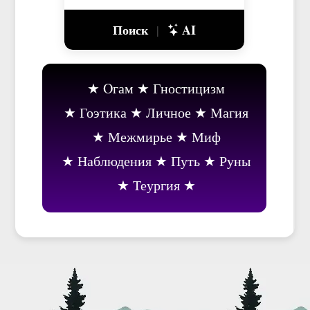
Поиск
AI
|
Oгам
Гностицизм
Гоэтика
Личное
Магия
Межмирье
Миф
Наблюдения
Путь
Руны
Теургия