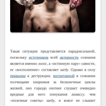
Такая ситуация представляется парадоксальной,
поскольку
источником
всей
активности
сознания
является именно
логос
, а «истинную пару» самости,
ее «восполнение» составляет
шеду
. Однако в силу
привычки
к деструкции,
воспитанной
в сознании
полчищами хищников за бесконечные циклы
жизней, оно гораздо охотнее слушает очевидно
вредные для него понукания
ламассу
, чем
«полезные советы»
шеду
, и вовсе не слышит