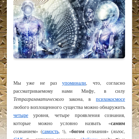
Мы уже не раз
упоминали
, что, согласно
рассматриваемому нами Мифу, в силу
Тетраграмматического
закона, в
психокосмосе
любого воплощенного существа можно обнаружить
четыре
уровня, четыре проявления сознания,
самим
которые можно условно назвать «
богом
сознанием» (
самость
, ו), «
сознания» (
логос,