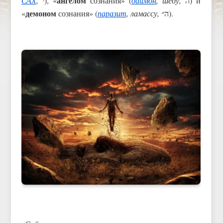
ангелом
САХ
, י
), «
сознания» (
даймон
, шеду,
ה) и
демоном
«
сознания» (
паразит
, ламассу,
״
ה
).