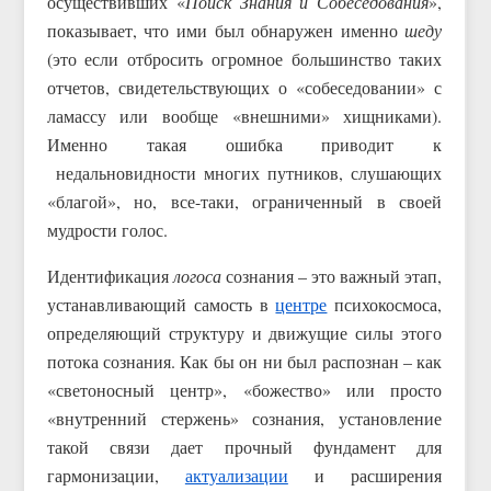
осуществивших «
Поиск Знания и Собеседования
»,
показывает, что ими был обнаружен именно
шеду
(это если отбросить огромное большинство таких
отчетов, свидетельствующих о «собеседовании» с
ламассу или вообще «внешними» хищниками).
Именно такая ошибка приводит к
недальновидности многих путников, слушающих
«благой», но, все-таки, ограниченный в своей
мудрости голос.
Идентификация
логоса
сознания – это важный этап,
устанавливающий самость в
центре
психокосмоса,
определяющий структуру и движущие силы этого
потока сознания. Как бы он ни был распознан – как
«светоносный центр», «божество» или просто
«внутренний стержень» сознания, установление
такой связи дает прочный фундамент для
гармонизации,
актуализации
и расширения