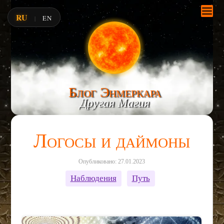
RU
EN
|
Блог Энмеркара
Другая Магия
Логосы и даймоны
Опубликовано: 27.01.2023
Наблюдения
Путь