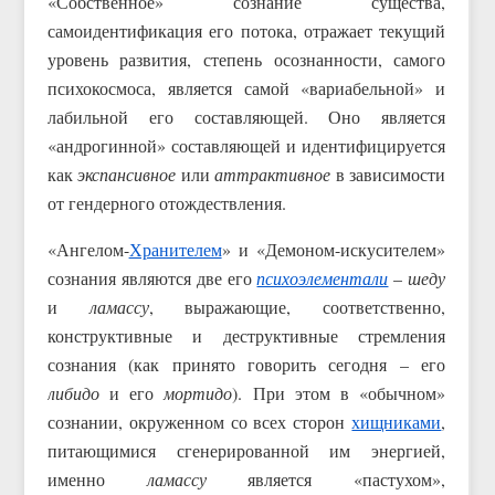
«Собственное» сознание существа,
самоидентификация его потока, отражает текущий
уровень развития, степень осознанности, самого
психокосмоса, является самой «вариабельной» и
лабильной его составляющей. Оно является
«андрогинной» составляющей и идентифицируется
как
экспансивное
или
аттрактивное
в зависимости
от гендерного отождествления.
«Ангелом-
Хранителем
» и «Демоном-искусителем»
сознания являются две его
психоэлементали
–
шеду
и
ламассу
, выражающие, соответственно,
конструктивные и деструктивные стремления
сознания (как принято говорить сегодня – его
либидо
и его
мортидо
). При этом в «обычном»
сознании, окруженном со всех сторон
хищниками
,
питающимися сгенерированной им энергией,
именно
ламассу
является «пастухом»,