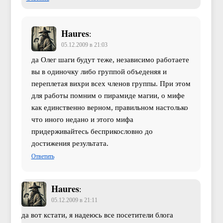
Haures
:
05.12.2009 в 21:03
да Олег шаги будут теже, независимо работаете
вы в одиночку либо группой объеденяя и
переплетая вихри всех членов группы. При этом
для работы помним о пирамиде магии, о мифе
как единственно верном, правильном настолько
что иного недано и этого мифа
придерживайтесь бесприкословно до
достижения результата.
Ответить
Haures
:
05.12.2009 в 21:11
да вот кстати, я надеюсь все посетители блога