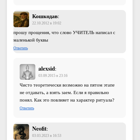
Кошкодав
:
22.10.2012 в 19:02
прошу прощения, что слово УЧИТЕЛЬ написал с
маленькой буквы
Ответить
alexsid
:
03.09.2015 в 23:16
Чисто теоретически возможно на пятом этапе
не отдавать, а взять заем. Если я правильно
понял. Как это повлияет на характер ритуала?
Ответить
Neofit
:
03.03.2023 в 16:53