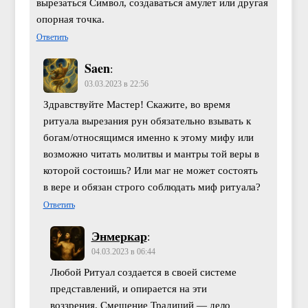
вырезаться Символ, создаваться амулет или другая
опорная точка.
Ответить
Saen
:
03.03.2023 в 22:56
Здравствуйте Мастер! Скажите, во время
ритуала вырезания рун обязательно взывать к
богам/относящимся именно к этому мифу или
возможно читать молитвы и мантры той веры в
которой состоишь? Или маг не может состоять
в вере и обязан строго соблюдать миф ритуала?
Ответить
Энмеркар
:
04.03.2023 в 06:44
Любой Ритуал создается в своей системе
представлений, и опирается на эти
воззрения. Смешение Традиций — дело