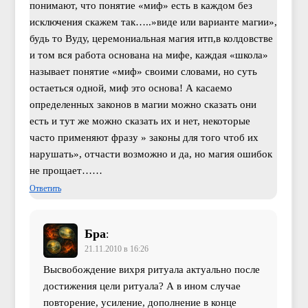
понимают, что понятие «миф» есть в каждом без
исключения скажем так…..»виде или варианте магии»,
будь то Вуду, церемониальная магия итп,в колдовстве
и том вся работа основана на мифе, каждая «школа»
называет понятие «миф» своими словами, но суть
остаеться одной, миф это основа! А касаемо
определенных законов в магии можно сказать они
есть и тут же можно сказать их и нет, некоторые
часто применяют фразу » законы для того чтоб их
нарушать», отчасти возможно и да, но магия ошибок
не прощает……
Ответить
Бра
:
21.11.2010 в 16:26
Высвобождение вихря ритуала актуально после
достижения цели ритуала? А в ином случае
повторение, усиление, дополнение в конце