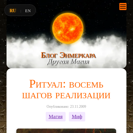
RU
EN
|
Блог Энмеркара
Другая Магия
Ритуал: восемь
шагов реализации
Опубликовано: 23.11.2009
Магия
Миф