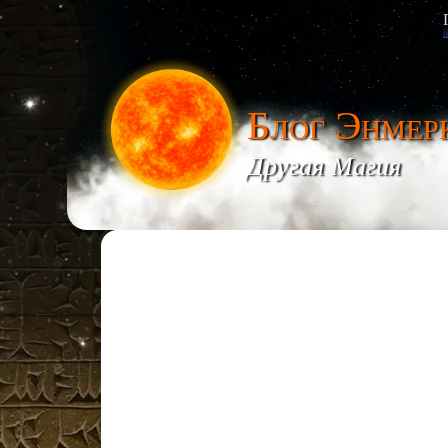
Блог Энмер
Другая Магия