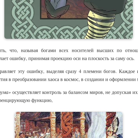
ить, что, называя богами всех носителей высших по отно
лает ошибку, принимая проекцию оси на плоскость за саму ось.
авляет эту ошибку, выделяя сразу 4 племени богов. Каждое 
тия в преобразовании хаоса в космос, в создании и оформлении 
азума»
осуществляет контроль за балансом миров, не допуская и
ференцирующую функцию,