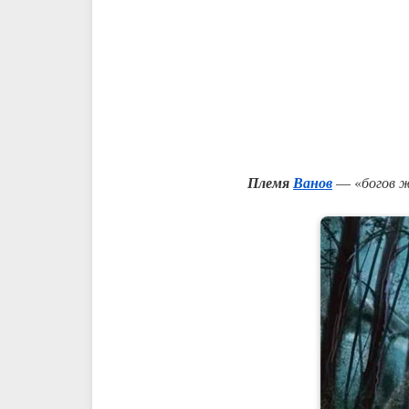
Племя
Ванов
— «
богов 