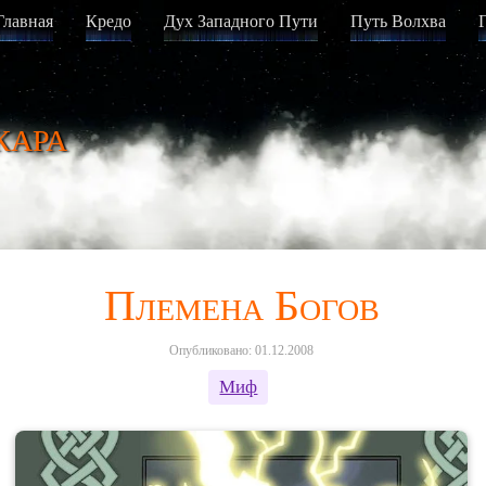
Главная
Кредо
Дух Западного Пути
Путь Волхва
кара
Племена Богов
Опубликовано: 01.12.2008
Миф