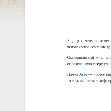
Еще раз хочется отмет
человеческое сознание де
Скандинавский миф испр
определенную сферу учас
Племя
Асов
—
«богов р
то есть выполняет диф