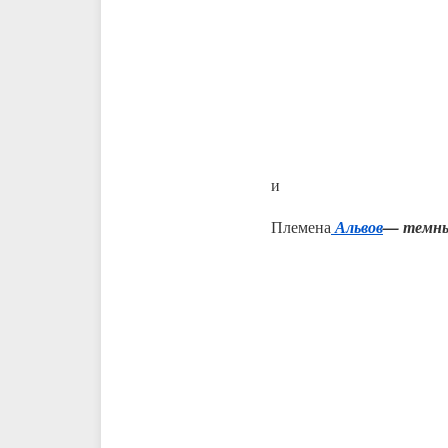
и
Племена
Альвов
— темн