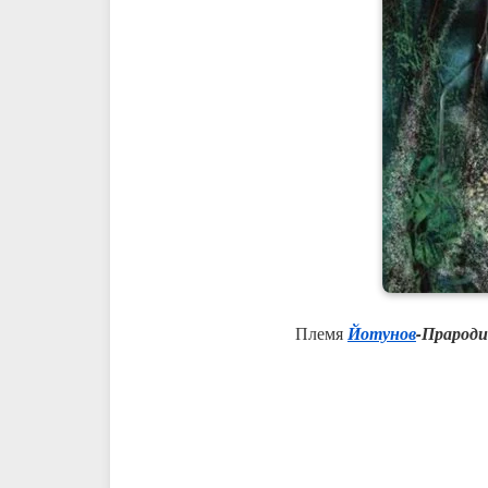
Племя
Йотунов
-Прарод