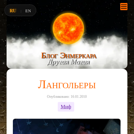
RU
EN
|
Блог Энмеркара
Другая Магия
Лангольеры
Опубликовано: 16.01.2010
Миф