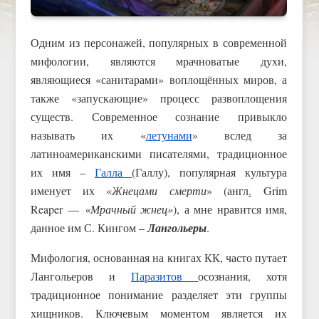
Одним из персонажей, популярных в современной
мифологии, являются мрачноватые духи,
являющиеся «санитарами» воплощённых миров, а
также «запускающие» процесс развоплощения
существ. Современное сознание привыкло
называть их «
летунами
» вслед за
латиноамериканскими писателями, традиционное
их имя –
Галла
(Галлу), популярная культура
именует их «
Жнецами смерти
» (англ
.
Grim
Reaper
—
«Мрачный жнец»
), а мне нравится имя,
данное им С. Кингом –
Лангольеры
.
Мифология, основанная на книгах КК, часто путает
Лангольеров и
Паразитов
осознания, хотя
традиционное понимание разделяет эти группы
хищников. Ключевым моментом является их