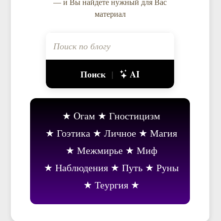
— и Вы найдете нужный для Вас
материал
Поиск
AI
|
Oгам
Гностицизм
Гоэтика
Личное
Магия
Межмирье
Миф
Наблюдения
Путь
Руны
Теургия