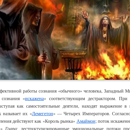
ективной работы сознания «обычного» человека, Западный Ми
 сознания «
искажена
» соответствующим дестрактором. При
ыступая как самостоятельные деятели, находят выражение в
к называет их «
Лемегетон
» — Четырех Императоров. Согласно
ения действуют как «Король рынка»
Амаймон
; поток искажен
ра»
Гоапа
; деструктуризированные эмоциональные потоки пр