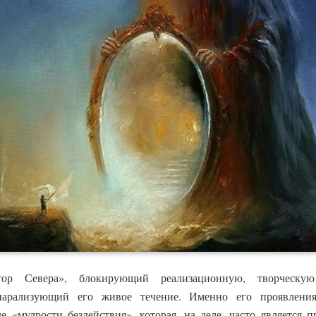
ор Севера», блокирующий реализационную, творческую 
арализующий его живое течение. Именно его проявлени
 «мудрости бездействия», которая, на деле, часто является п