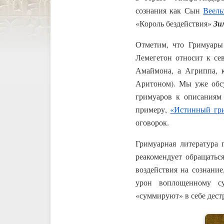
сознания как Сын
Веель
«Король бездействия»
Зи
Отметим, что Гримуары 
Лемегетон относит к се
Амаймона, а Агриппа, 
Аритоном). Мы уже обсу
гримуаров к описаниям 
примеру,
«Истинный гр
оговорок.
Гримуарная литература 
реакомендует обращатьс
воздействия на сознани
урон воплощенному су
«суммируют» в себе дест