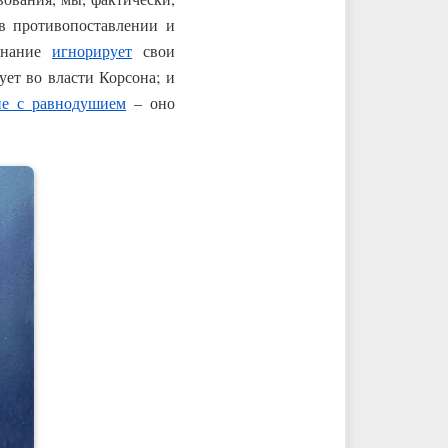
 в противопоставлении и
ознание
игнорирует
свои
ет во власти Корсона; и
ие с равнодушием
– оно