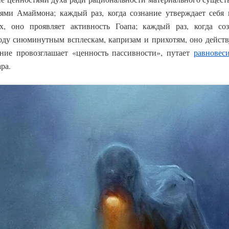
ями Амаймона; каждый раз, когда сознание утверждает себя
, оно проявляет активность Гоапа; каждый раз, когда с
ду сиюминутным всплескам, капризам и прихотям, оно действу
ание провозглашает «ценность пассивности», путает
равновес
ра.