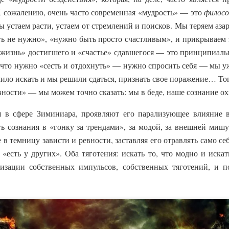
К сожалению, очень часто современная «мудрость» — это
филосо
 устаем расти, устаем от стремлений и поисков. Мы теряем азар
ть не нужно», «нужно быть просто счастливым», и прикрываем 
я жизнь» достигшего и «счастье» сдавшегося — это принципиал
я, что нужно «сесть и отдохнуть» — нужно спросить себя — мы 
ило искать и мы решили сдаться, признать свое поражение… Тог
вности» — мы можем точно сказать: мы в беде, наше сознание о
я в сфере Зиминиара, проявляют его парализующее влияние 
ь сознания в «гонку за трендами», за модой, за внешней мишу
в темницу зависти и ревности, заставляя его отравлять само себя
 «есть у других». Оба тяготения: искать то, что модно и искат
лизации собственных импульсов, собственных тяготений, и 