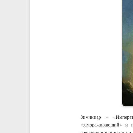
Зиминиар – «Императ
«замораживающий» и п
современном мире в виде