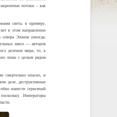
изационные потоки – как
нами света, к примеру,
гает в этом направлении
а севера
Эгином
(иногда,
дельных школ — авторов
го деления мира, то, к
ожно лишь с целым рядом
ми смертельно опасно, и
ом деле, деструктивные
собно нанести серьезный
поскольку Императоры
ласти.