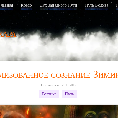
Главная
Кредо
Дух Западного Пути
Путь Волхва
кара
лизованное сознание Зими
Опубликовано: 25.11.2017
Гоэтика
Путь