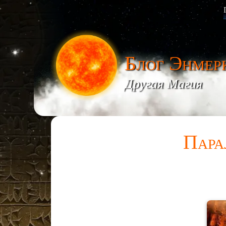
Блог Энмер
Другая Магия
Пара