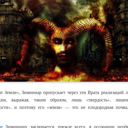
т Земли», Зиминиар пропускает через эти Врата реализаций л
хии, выражая, таким образом, лишь «твердость», лише
ости», и поэтому его «земля» — это не плодородная почва,
ие
Зиминиару заключается, прежде всего, в осознании необ