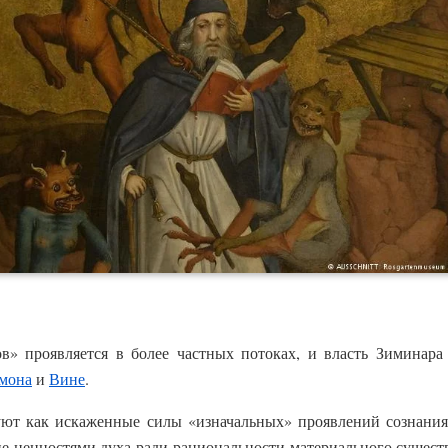
» проявляется в более частных потоках, и власть Зиминара 
мона
и
Вине
.
ют как искаженные силы «изначальных» проявлений сознания,
 ценностями духа ради рациональности материального существ