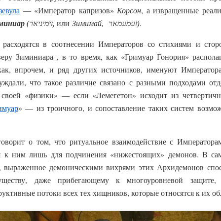
зевула
— «Император капризов»
Корсон
, а извращенные реал
миниар (
זימיניאר
,
или
Зимимай, זﬠמﬠמארּ
)
.
расходятся в соотнесении Императоров со стихиями и сторо
веру Зиминиара , в то время, как «Гримуар Гонория» распола
как, впрочем, и ряд других источников, именуют Император
ждали, что такое различие связано с разными подходами от
своей «физики» — если «Лемегетон» исходит из четвертично
имуар
» — из троичного, и сопоставление таких систем возм
говорит о том, что ритуальное взаимодействие с Императора
я к ним лишь для подчинения «нижестоящих» демонов. В сам
е, выраженное демоническими вихрями этих Архидемонов спо
ществу, даже прибегающему к многоуровневой защите, 
руктивные потоки всех тех хищников, которые относятся к их об