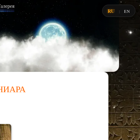
Галерея
RU
EN
|
ниара