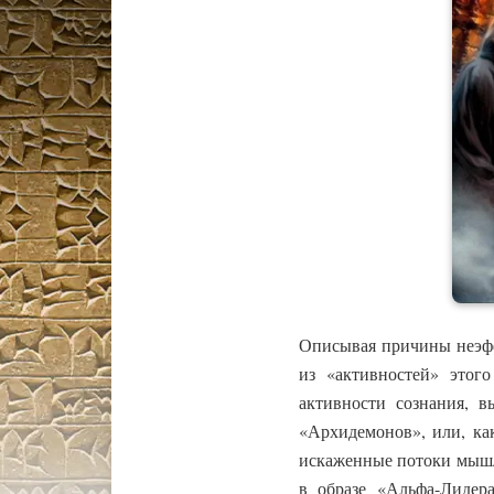
Описывая причины неэфф
из «активностей» этого
активности сознания, в
«Архидемонов», или, ка
искаженные потоки мышл
в образе «Альфа-Лиде