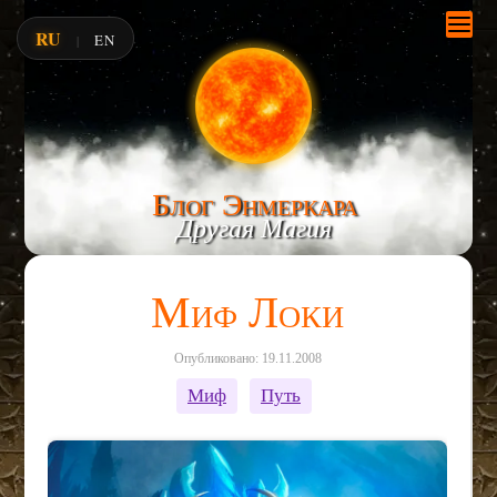
RU
EN
|
Блог Энмеркара
Другая Магия
Миф Локи
Опубликовано: 19.11.2008
Миф
Путь