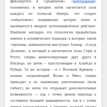
фиксируется в «срединном», «
нейтральном
»
положении, в которое затем нагнетается сила
каждого из полюсов бинера, что создает
«избыточное» напряжение, которое затем и
выливается в мощное целенаправленное действие.
Наиболее наглядно эта технология проработана
именно в алхимических подходах, в которых таким
«третьим» компонентом выступает Атанор, «Сосуд
Делания», в который и нагнетаются силы Серы и
Ртути, сперва аннигилирующие друг друга в
Нигредо, но затем – проступающие в Альбедо и
Рубедо. Та же история – и с Волчьим Крюком –
капкан, соединяющий Волка и Мясо, сперва
приводит к их взаимному уничтожению (волк
гибнет), но затем это открывает дополнительные
возможности — как с точки зрения перехода к
состоянию большей защищенности, так и с точки
зрения использования, к примеру, волчьей шкуры