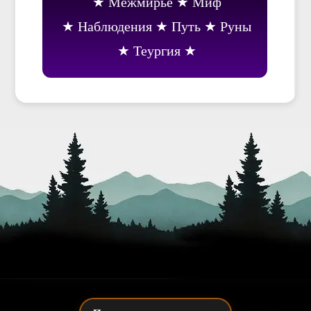
Межмирье
Миф
Наблюдения
Путь
Руны
Теургия