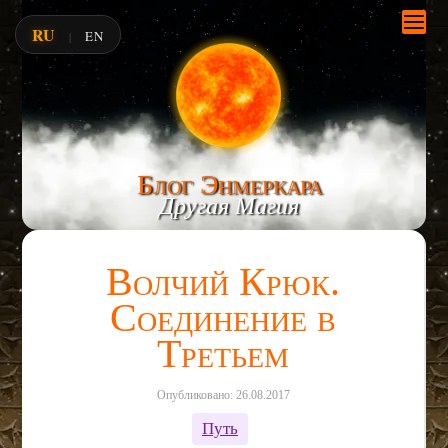
RU
EN
|
Блог Энмеркара
Другая Магия
Волчий Крюк.
Соединение в
Третьем
Опубликовано: 26.08.2017
Путь