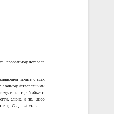
та, провзаимодействовав
храняющей память о всех
 с взаимодействовавшими
тому, и на второй объект.
огти, слюна и пр.) либо
 т.п). С одной стороны,