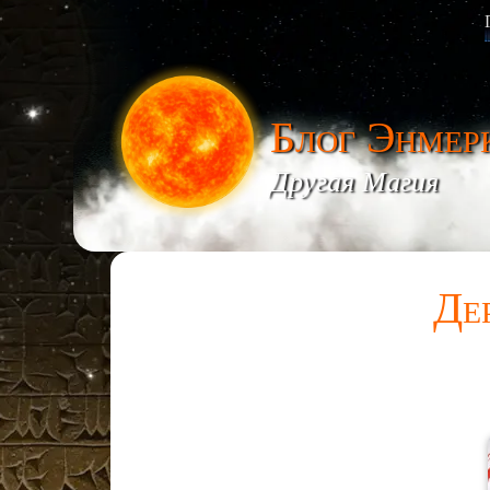
Блог Энмер
Другая Магия
Де