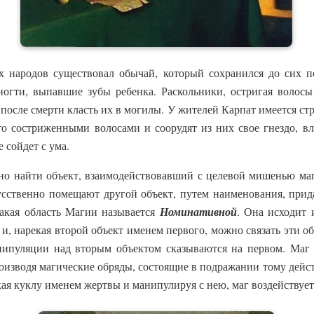
х народов существовал обычай, который сохранился до сих 
огти, выпавшие зубы ребенка. Раскольники, остригая волосы
после смерти класть их в могилы. У жителей Карпат имеется стр
 состриженными волосами и соорудят из них свое гнездо, вла
 сойдет с ума.
но найти объект, взаимодействовавший с целевой мишенью маг
усственно помещают другой объект, путем наименования, прид
акая область Магии называется
Номинативной
. Она исходит 
 и, нарекая второй объект именем первого, можно связать эти о
анипуляции над вторым объектом сказываются на первом. Маг 
роизводя магические обряды, состоящие в подражании тому дейс
ая куклу именем жертвы и манипулируя с нею, маг воздействует 