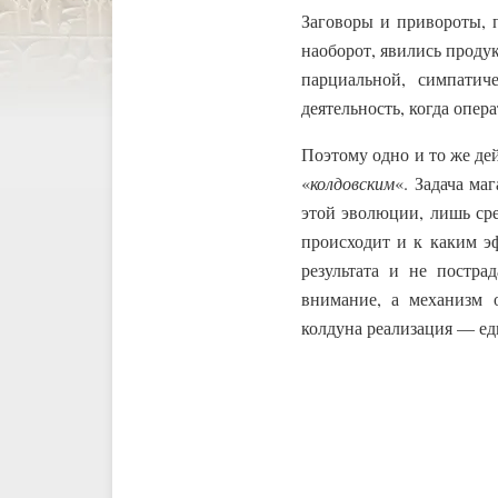
Заговоры и привороты, 
наоборот, явились прод
парциальной, симпатич
деятельность, когда опер
Поэтому одно и то же дей
«
колдовским
«. Задача ма
этой эволюции, лишь сре
происходит и к каким э
результата и не постр
внимание, а механизм о
колдуна реализация — ед