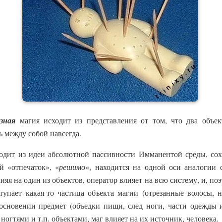
озная
магия исходит из представления от том, что два объек
ь между собой навсегда.
ходит из идеи абсолютной пассивности Имманентой среды, со
й «отпечаток», «
решимо
«, находится на одной оси аналогии
ияя на один из объектов, оператор влияет на всю систему, и, поэ
упает какая-то частица объекта магии (отрезанные волосы, н
сновении предмет (объедки пищи, след ноги, части одежды и
ногтями и т.п. объектами, маг влияет на их источник, человека.