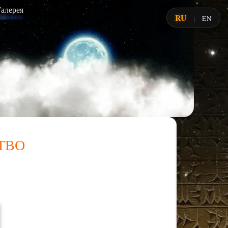
Галерея
RU
EN
|
тво