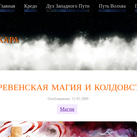
Главная
Кредо
Дух Западного Пути
Путь Волхва
кара
ревенская магия и колдовс
Опубликовано: 11.05.2009
Магия