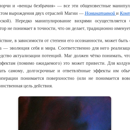
порчи и «венцы безбрачия» — все эти общеизвестные манипуля
уктом вырождения двух отраслей Магии —
Номинативной
и
Конт
еской). Нередко манипулирование вихрями осуществляется б
атор не понимает в точности, что он делает, традиционно именуе
ствие, в зависимости от степени его осознанности, может быть 
га — эволюция себя и мира. Соответственно для него реализа
дство актуализации потенций. Маг должен чётко понимать, что
ффектам (помимо ожидаемого) это может привести. Для колду
адать самому, долгосрочные и ответвлённые эффекты им об
перации понимается поверхностно (или не понимается вовсе
инственная цель действия.