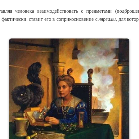
тавляя человека взаимодействовать с предметами (подброш
г, фактически, ставит его в соприкосновение с
лярвами
, для кото