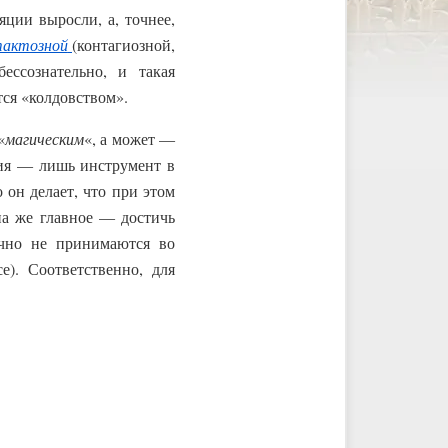
ции выросли, а, точнее,
актозной
(контагиозной,
ессознательно, и такая
тся «колдовством».
«
магическим
«, а может —
ция — лишь инструмент в
 он делает, что при этом
на же главное — достичь
ычно не принимаются во
). Соответственно, для