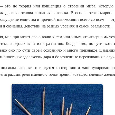
 это не теория или концепция о строении мира, которую 
ая древняя основа сознания человека. В основе этого миропо
ощущение единства и прочной взаимосвязи всего со всем — от
 и сознания, действий на разных уровнях и самой реальности.
я, маг прилагает свою волю к тем или иным «триггерным» точ
тем, «подталкивая» их к развитию. Колдовство, по сути, хотя 
ако оно по сути своей сохранило и много признаков шаманиз
ивность «колдовского» дара и болезненные переживания в случае
 подходы чаще всего сводятся к созданию и манипулировани
быть рассмотрено именно с точки зрения «овеществления» жела