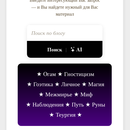
— и Вы найдете нужный для Вас
материал
Поиск
AI
|
Oгам
Гностицизм
Гоэтика
Личное
Магия
Межмирье
Миф
Наблюдения
Путь
Руны
Теургия