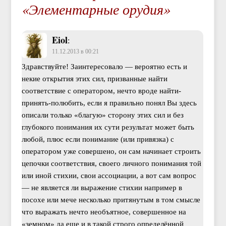
«Элементарные орудия»
Eiol
:
11.12.2013 в 00:21
Здравствуйте! Заинтересовало — вероятно есть и
некие открытия этих сил, призванные найти
соответствие с оператором, нечто вроде найти-
принять-полюбить, если я правильно понял Вы здесь
описали только «благую» сторону этих сил и без
глубокого понимания их сути результат может быть
любой, плюс если понимание (или привязка) с
оператором уже совершено, он сам начинает строить
цепочки соответствия, своего личного понимания той
или иной стихии, свои ассоциации, а вот сам вопрос
— не является ли выражение стихии например в
посохе или мече несколько притянутым в том смысле
что выражать нечто необъятное, совершенное на
«земном» да еще и в такой строго определённой