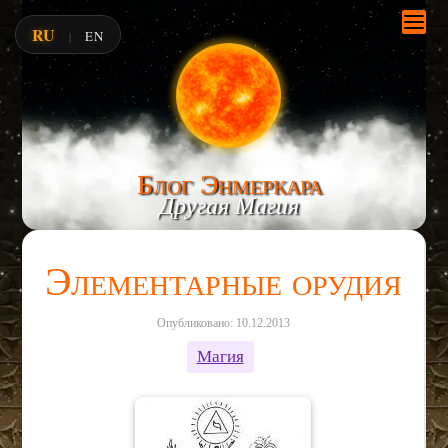
RU
EN
|
Блог Энмеркара
Другая Магия
Элементарные орудия
Опубликовано: 10.12.2013
Магия