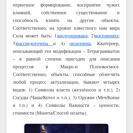
первичное формирование, восприятие чужих
влияний, собственное существование и
способность влиять на другие объекты.
Соответственно, на уровне известного нам мира
Сила может быть: 1)
индуцирована
; 2)
воспринята
;
3)
рассредоточена
и 4)
оплотнена
. Кватернер,
описывающий эти модификации – Тетраграмматон
– в равной степени пригоден для описания
процессов в Макро-и Психокосмосе.
Соответственно, объекты, способные облегчить
любой процесс актуализации, бывают четырех
видов: 1) Символы власти (жезл/посох и т.п.), 2)
Сосуды (Чаша/Котел и т.п.), 3) Оружие (Меч/Копье
и т.п.) и 4) Символы Важности – ценности,
стоимости (Монета/Способ оплаты).