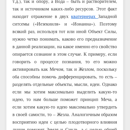
т.д.), так и опору, а Вода – быть и растворителем,
так и источником каких-либо ресурсов. Этот факт
находит отражение в двух
кватернерах
Западной
ситсемы («Иезекииля» и «Ионанна»). Поэтому
всякий раз, используя тот или иной Объект Силы,
нужно четко понимать, каково его предназначение
в данной реализации, на какое именно его свойство
опирается сознание в этом случае. К примеру, если
говорить о процессе познания, то его можно
активировать как Мечом, так и Жезлом, поскольку
оба способны помочь дифференцировать, то есть –
разделять отдельные объекты, мысли, идеи. Однако
если мы хотим максимально выделить какую-то
идею, то нам больше поможет принцип Меча, а
если хотим какую-то идею максимально утвердить
в своей самости, то – Жезла. Аналогичным образом
восприятию идеи с целью плодотворного влияния
лучше поможет Земля и Сикль, а с целью общей