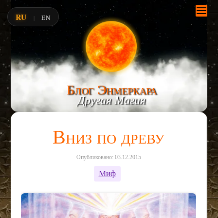
RU
EN
|
Блог Энмеркара
Другая Магия
Вниз по древу
Опубликовано: 03.12.2015
Миф