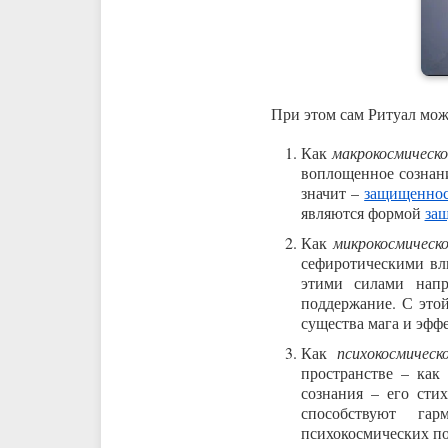
При этом сам Ритуал мож
Как
макрокосмическо
воплощенное сознани
значит –
защищенно
являются формой
за
Как
микрокосмическ
сефиротическими вл
этими силами нап
поддержание. С это
существа мага и эфф
Как
психокосмическ
пространстве – как
сознания – его ст
способствуют гар
психокосмических по