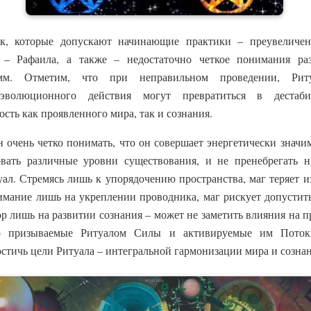
, которые допускают начинающие практики – преувеличени
 – Рафаила, а также – недостаточно четкое понимания р
м. Отметим, что при неправильном проведении, Рит
эволюционного действия могут превратиться в дестаби
ть как проявленного мира, так и сознания.
н очень четко понимать, что он совершает энергетически значи
вать различные уровни существования, и не пренебрегать н
ал. Стремясь лишь к упорядочению пространства, маг теряет и
имание лишь на укреплении проводника, маг рискует допустит
ор лишь на развитии сознания – может не заметить влияния на п
что призываемые Ритуалом Силы и активируемые им Пото
остичь цели Ритуала – интегральной гармонизации мира и сознан