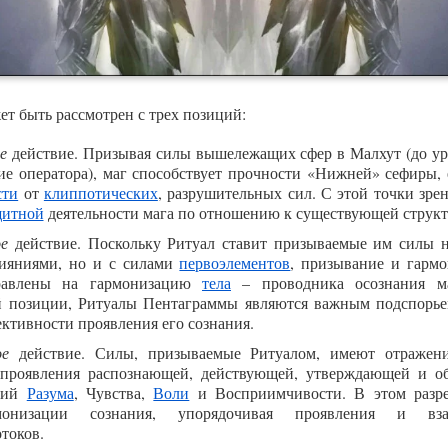
ет быть рассмотрен с трех позиций:
е
действие. Призывая силы вышележащих сфер в Малхут (до у
е оператора), маг способствует прочности «Нижней» сефиры, 
сти
от
клиппотических
, разрушительных сил. С этой точки зр
щитной
деятельности мага по отношению к существующей структ
ое
действие. Поскольку Ритуал ставит призываемые им силы не
ияниями, но и с силами
первоэлементов
, призывание и гармо
равлены на гармонизацию
тела
– проводника осознания ма
й позиции, Ритуалы Пентаграммы являются важным подспорье
ективности проявления его сознания.
ое
действие. Силы, призываемые Ритуалом, имеют отражени
 проявления распознающей, действующей, утверждающей и о
ихий
Разума
, Чувства,
Воли
и Восприимчивости. В этом разр
монизации сознания, упорядочивая проявления и вза
токов.