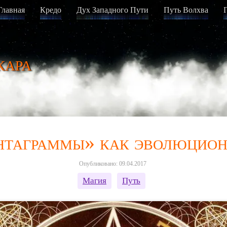
Главная
Кредо
Дух Западного Пути
Путь Волхва
кара
нтаграммы» как эволюцион
Опубликовано: 09.04.2017
Магия
Путь