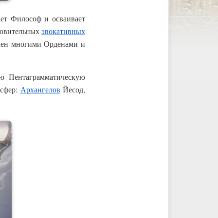
ает Философ и осваивает
товительных
эвокативных
ючен многими Орденами и
ою Пентаграмматическую
сфер:
Архангелов
Йесод,