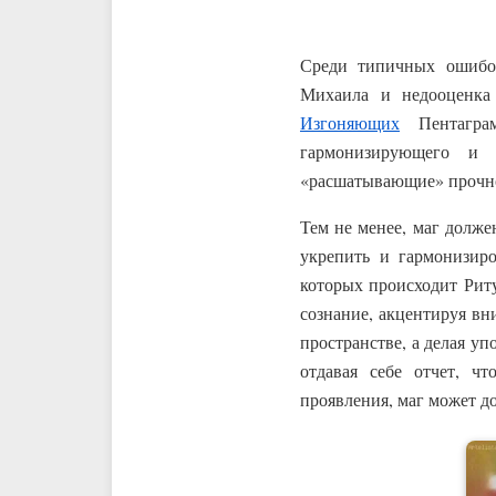
Среди типичных ошибок
Михаила и недооценка
Изгоняющих
Пентаграм
гармонизирующего и 
«расшатывающие» прочнос
Тем не менее, маг долже
укрепить и гармонизиро
которых происходит Риту
сознание, акцентируя вн
пространстве, а делая уп
отдавая себе отчет, 
проявления, маг может д