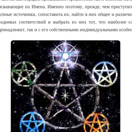
ризывающие их Имена. Именно поэтому, прежде, чем приступит
упные источники, сопоставить их, найти в них общее и различн
одимых соответствий и выбрать из них тот, что наиболее с
принадлежит, так и с его собственными индивидуальными особе