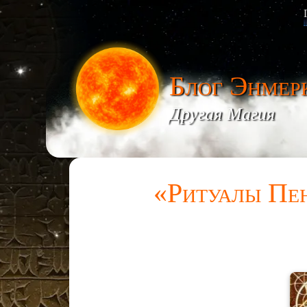
Блог Энмер
Другая Магия
«Ритуалы Пе