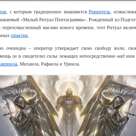
лов
, с которым традиционно знакомится
Ревнитель
, осмыслив
называемый «Малый Ритуал Пентаграммы». Рожденный из Подго
и переосмысленный магами нового времени, этот Ритуал вкл
евных
практик
.
но очевидна – оператор утверждает свою свободу воли, св
омощь (и в свидетели) силы лежащих непосредственно
над
ним 
Гавриила
, Михаила, Рафаила и Уриила.