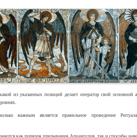
какой из указанных позиций делает оператор свой основной а
уровнях.
колько важным является правильное проведение Ритуал
чаются как порядок призывания Архангелов, так и способы нач