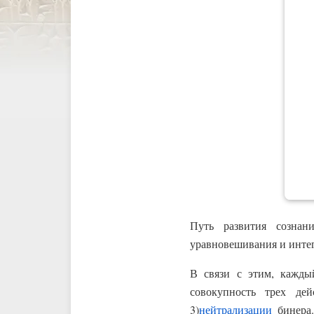
Путь развития созна
уравновешивания и инте
В связи с этим, кажд
совокупность трех дей
3)
нейтрализации
бинера.