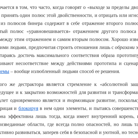
ается в том, что часто, когда говорят о «выходе за пределы дв
 принять один полюс этой двойственности, и отрицать или игн
 из полюсов бинера содержит в себе отражение второго полюс
ятый полюс «уравновешивается» отражением другого полюса
 между этим отражением и самим вторым полюсом. Хорошо изве
гими людьми, предпочитая строить отношения лишь с
образами
э
тараясь достичь максимального соответствия образа прототип
живают несоответствие между действиями прототипа и сцена
лемы
– вообще излюбленный людьми способ ее решения.
ого же дестрактора является стремление к «абсолютной защ
дущее и к закрытию возможностей для развития и трансформац
улет одновременно является и
тормозящим
развитие, посколь
трицая и
блокируя
в нем одни элементы, и пытаясь совершенст
на эффективна лишь тогда, когда имеет внутренний корень, 
еизведанные области, где всегда полно опасностей, но лишь 
тивно развиваться, заперев себя в безопасной и уютной, но тесн