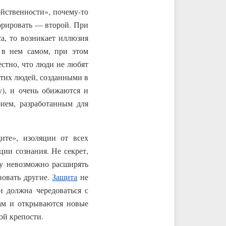
ойственности», почему-то
орировать — второй. При
а, то возникает иллюзия
 в нем самом, при этом
стно, что люди не любят
тих людей, созданными в
у), и очень обижаются и
рием, разработанным для
ите», изоляции от всех
ии сознания. Не секрет,
ку невозможно расширять
вовать другие.
Защита
не
и должна чередоваться с
там и открываются новые
ой крепости.