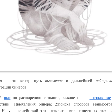
ния – это всегда путь
выявления
и дальнейшей
нейтрали
грации бинеров.
ый
шаг
по расширению сознания, каждое новое
осознавание
ствий: 1)выявления бинера; 2)поиска способов взаимоот
 На уровне действий это выглядит в виде известных трех ш