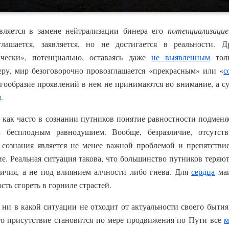
вляется в замене нейтрализации бинера его
потенциализацие
ашается, заявляется, но не достигается в реальности. Д
ически», потенциально, оставаясь даже
не выявленным
толк
ру, мир безоговорочно провозглашается «прекрасным» или «
с
огообразие проявлений в нем не принимаются во внимание, а с
м
.
, как часто в сознании путников понятие равностности подменяе
– бесплодным равнодушием. Вообще, безразличие, отсутств
 сознания является не менее важной проблемой и препятстви
е. Реальная ситуация такова, что большинство путников теряю
личия, а не под влиянием алчности либо гнева. Для
сердца
маг
сть сгореть в горниле страстей.
ни в какой ситуации не отходит от актуальности своего бытия
то присутствие становится по мере продвижения по Пути все
м