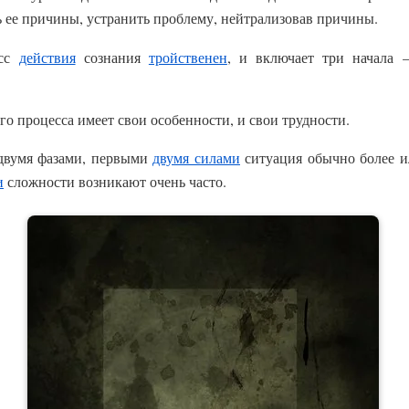
ь ее причины, устранить проблему, нейтрализовав причины.
есс
действия
сознания
тройственен
, и включает три начала –
о процесса имеет свои особенности, и свои трудности.
двумя фазами, первыми
двумя силами
ситуация обычно более ил
и
сложности возникают очень часто.