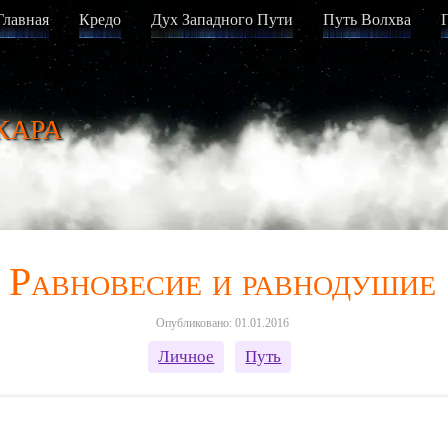
Главная
Кредо
Дух Западного Пути
Путь Волхва
кара
Равновесие и равнодушие
Опубликовано: 01.01.2016
Личное
Путь