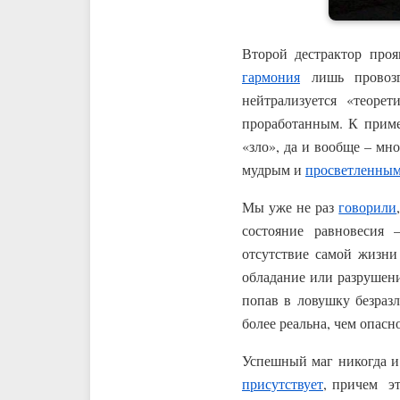
Второй дестрактор проя
гармония
лишь провозгл
нейтрализуется «теорет
проработанным. К приме
«зло», да и вообще – мн
мудрым и
просветленны
Мы уже не раз
говорили
состояние равновесия 
отсутствие самой жизни
обладание или разрушени
попав в ловушку безраз
более реальна, чем опасно
Успешный маг никогда и 
присутствует
, причем э