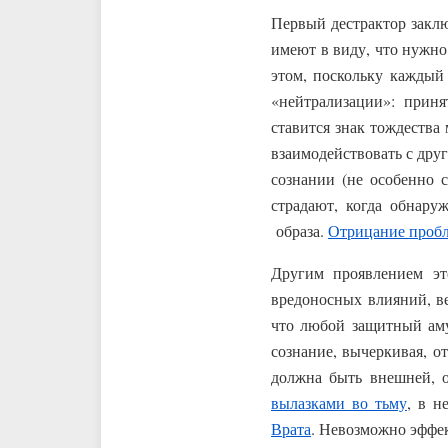
Первый дестрактор заключ
имеют в виду, что нужно
этом, поскольку каждый
«нейтрализации»: прин
ставится знак тождества
взаимодействовать с дру
сознании (не особенно с
страдают, когда обнару
образа.
Отрицание проб
Другим проявлением эт
вредоносных влияний, ве
что любой защитный ам
сознание, вычеркивая, о
должна быть внешней, о
вылазками во тьму
, в н
Врата
. Невозможно эффек