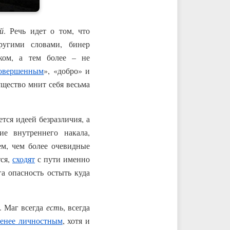
й
. Речь идет о том, что
ругими словами, бинер
ом, а тем более – не
овершенным
», «добро» и
ущество мнит себя весьма
тся идеей безразличия, а
ие внутреннего накала,
ем, чем более очевидные
тся,
сходят
с пути именно
а опасность остыть куда
. Маг всегда
есть
, всегда
енее личностным
, хотя и