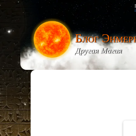
Блог Энмер
Другая Магия