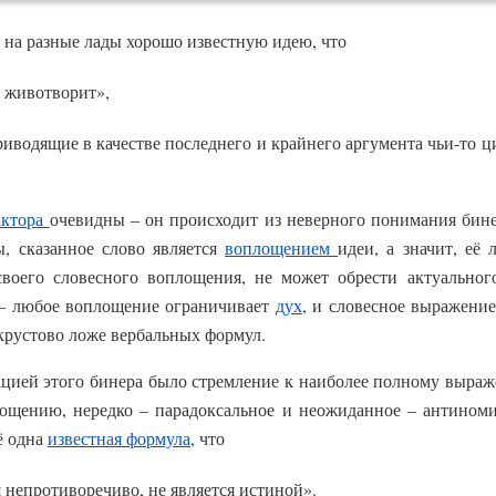
 на разные лады хорошо известную идею, что
х животворит»,
приводящие в качестве последнего и крайнего аргумента чьи-то 
актора
очевидны – он происходит из неверного понимания бине
ы, сказанное слово является
воплощением
идеи, а значит, её
воего словесного воплощения, не может обрести актуальног
 – любое воплощение ограничивает
дух
, и словесное выражение
окрустово ложе вербальных формул.
цией этого бинера было стремление к наиболее полному выраж
лощению, нередко – парадоксальное и неожиданное – антиноми
ё одна
известная формула
, что
 непротиворечиво, не является истиной».