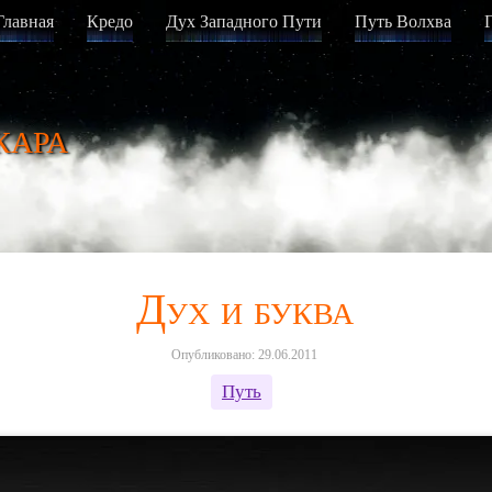
Главная
Кредо
Дух Западного Пути
Путь Волхва
кара
Дух и буква
Опубликовано: 29.06.2011
Путь