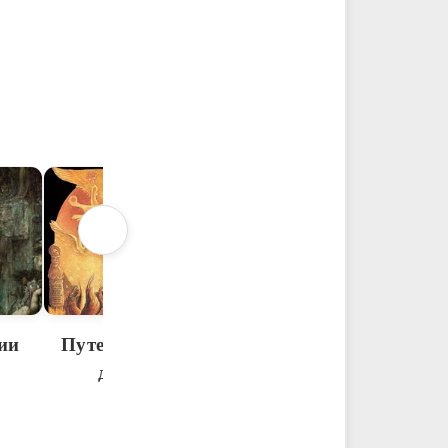
Изящество мага
Порожде
сознани
ии
Путешествие
духа