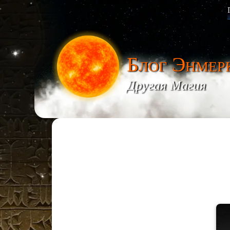
Блог Энмер
Другая Магия