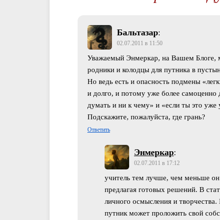
Бальтазар
:
02.07.2011 в 11:50
Уважаемый Энмеркар, на Вашем Блоге, 
родники и колодцы для путника в пустын
Но ведь есть и опасность подмены «легк
и долго, и потому уже более самоценно 
думать и ни к чему» и «если ты это уже 
Подскажите, пожалуйста, где грань?
Ответить
Энмеркар
:
02.07.2011 в 17:12
учитель тем лучше, чем меньше он
предлагая готовых решений. В ста
личного осмысления и творчества.
путник может проложить свой соб