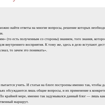
можно найти ответы на многие вопросы, решение которых необходи
и.
им» (то есть полученным со стороны) знанием, того знания, котор
для внутреннего восприятия. К тому же, здесь в дело вступают дест
узнал, то зачем это понимать».
 пытается учить. И статьи на блоге построены именно так, чтобы 
тьях обсуждаются лишь общие вопросы, и их применение к конкре
 По крайней мере, именно так задумывался данный блог — лишь как
ственный маршрут.