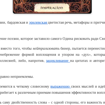
зии, бардовская и
эрилевская
цветистая речь, метафоры и притчи
ение поэзии, которое заставило самого Одина рисковать ради С
 вместо того, чтобы
нейтрализовать
бинер, пытается перенестис
енебрежение формой воплощения и упором на «дух», которы
иллюзией, либо, напротив,
зацикливание
на цитатах и автор
а равно неприемлемы.
ремится к четкому словесному
выражению
своих мыслей и идей
 прибегает к различным приемам повышения эффективности вопл
ь саму двойственность слова – с одной стороны, его важность 