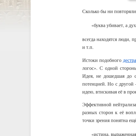
Сколько бы ни повторяли
«буква убивает, а ду
всегда находятся люди, 
и т.п.
Истоки подобного
дестр
логос». С одной сторон
Идея, не дошедшая до с
потенцией. Но с другой
идею, втискивая её в пр
Эффективной нейтрализа
разных сторон к её воп
точки зрения понятна ещ
«истина, выраженная