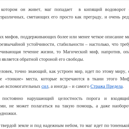
 котором он живет, маг попадает в кипящий водоворот с
езразличных, сметающих его просто как преграду, и очень р
х мифов, поддерживающих более или менее четкое описание ми
чрезвычайной устойчивости, стабильности – настолько, что треб
печивающая течение жизни, то Магический миф, напротив, оп
 является обратной стороной его свободы.
ловек, точно знающий, как устроен мир, идет по этому миру,
е «тонкие» места, которые встречаются в ткани этого Ми
ью вспомогательных
сил
, а иногда – и самого
Стража Предела
.
постоянно нарушающий целостность порога и входящ
ми, не может полагаться на такую помощь, а даже наоборо
одножки.
 твердой земле и под надежным небом, то маг идет по тоненько