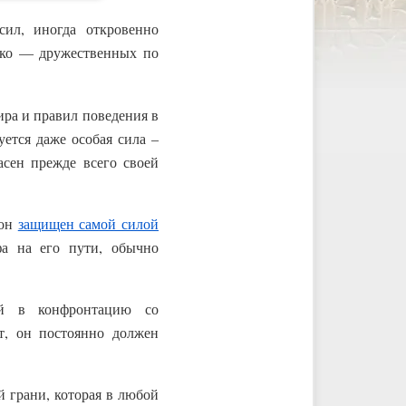
ил, иногда откровенно
едко — дружественных по
ра и правил поведения в
уется даже особая сила –
асен прежде всего своей
 он
защищен самой силой
фа на его пути, обычно
ий в конфронтацию со
т, он постоянно должен
й грани, которая в любой