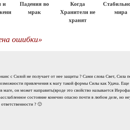
 и
Падения во
Когда
Стабильно
жени
мрак
Хранители не
мира
хранят
ена ошибки»
онанс с Силой не получает от нее защиты ? Сами слова Свет, Сила
озможности привлечения к магу такой формы Силы как Удача. Еще н
 в маге, он может направить(вроде это свойство называется Иероф
сслабленное состояние конечно опасно почти в любом деле, но не
 ответственности ? 🙂