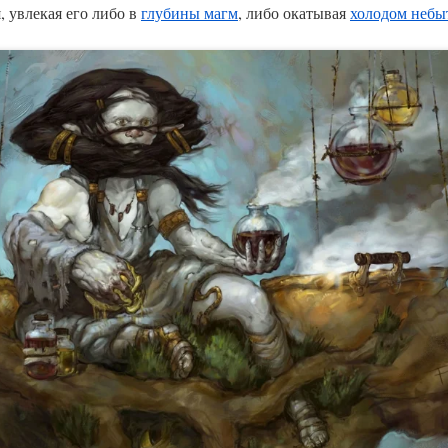
, увлекая его либо в
глубины магм
, либо окатывая
холодом небы