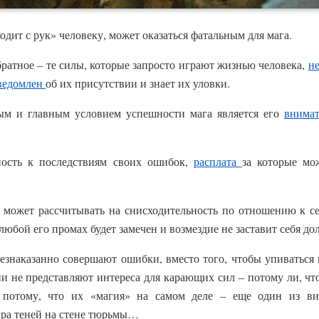
ходит с рук» человеку, может оказаться фатальным для мага.
братное – те силы, которые запросто играют жизнью человека,
н
ведомлен
об их присутствии и знает их уловки.
ым и главным условием успешности мага является его
внима
ность к последствиям своих ошибок,
расплата
за которые мо
 может рассчитывать на снисходительность по отношению к се
любой его промах будет замечен и возмездие не заставит себя до
езнаказанно совершают ошибки, вместо того, чтобы упиваться
и не представляют интереса для карающих сил – потому ли, чт
 потому, что их «магия» на самом деле – еще один из ви
ра теней на стене тюрьмы…