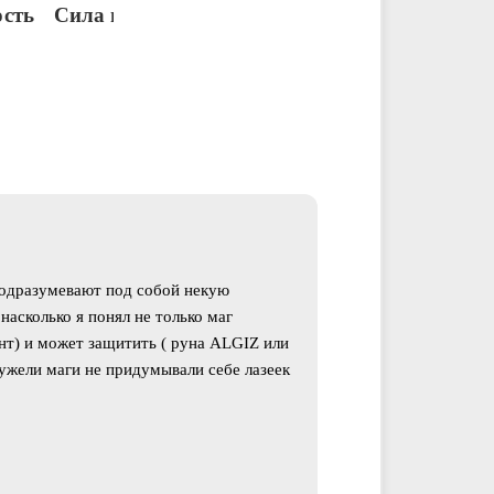
сть
Сила и насилие
 подразумевают под собой некую
асколько я понял не только маг
ант) и может защитить ( руна ALGIZ или
ужели маги не придумывали себе лазеек