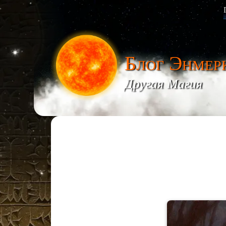
Блог Энмер
Другая Магия