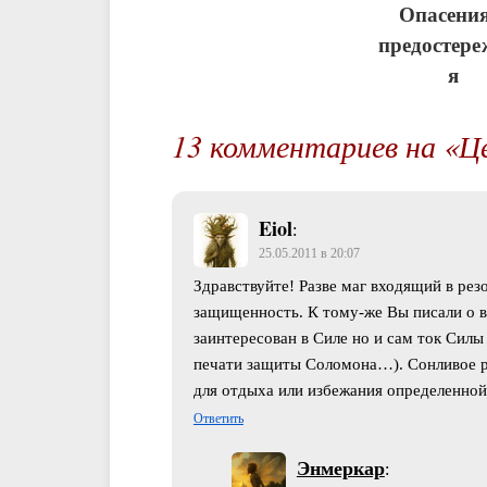
Опасения
предостере
я
13 комментариев на «Ц
Eiol
:
25.05.2011 в 20:07
Здравствуйте! Разве маг входящий в рез
защищенность. К тому-же Вы писали о в
заинтересован в Силе но и сам ток Силы
печати защиты Соломона…). Сонливое ра
для отдыха или избежания определенной
Ответить
Энмеркар
: