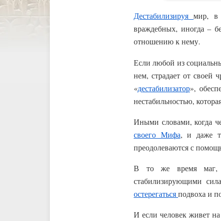
Дестабилизируя
мир, в
враждебных, иногда – б
отношению к нему.
Если любой из социальны
нем, страдает от своей 
«
дестабилизатор
», обес
нестабильностью, которая
Иными словами, когда че
своего Мифа
, и даже т
преодолеваются с помощ
В то же время маг, 
стабилизирующими сила
остерегаться
подвоха и п
И если человек живет на