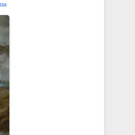
тия
.