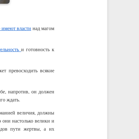
е имеют власти
над магом
тельность
и готовность к
жет превосходить всякие
бе, напротив, он должен
лго ждать.
 манией величия, должны
о они настолько велики и
дов пути жертвы, а их