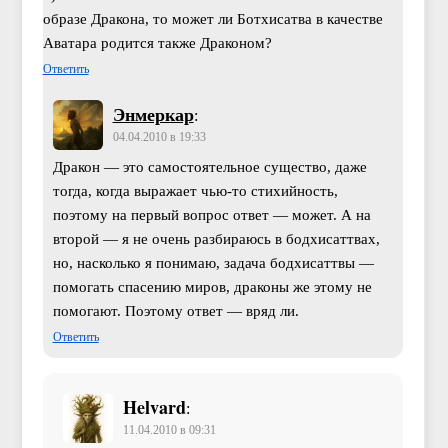
образе Дракона, то может ли Ботхисатва в качестве
Аватара родится также Драконом?
Ответить
Энмеркар
:
04.04.2010 в 19:33
Дракон — это самостоятельное существо, даже
тогда, когда выражает чью-то стихийность,
поэтому на первый вопрос ответ — может. А на
второй — я не очень разбираюсь в бодхисаттвах,
но, насколько я понимаю, задача бодхисаттвы —
помогать спасению миров, драконы же этому не
помогают. Поэтому ответ — вряд ли.
Ответить
Helvard
:
11.04.2010 в 09:31