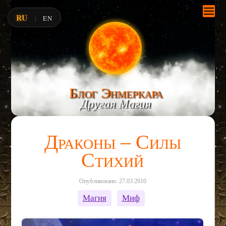
RU
EN
|
Блог Энмеркара
Другая Магия
Драконы – Силы
Стихий
Опубликовано: 27.03.2010
Магия
Миф