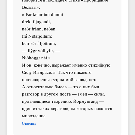
Вёльвы»:
» Þar kemr inn dimmi
dreki fljúgandi,
naðr fránn, neðan
frá Niðafjöllum;
berr sér í fjöðrum,
— flýgr völl yfir, —
Niðhöggr nái.»
И он, конечно, выражает именно стихийную
Силу Иггдрасиля. Так что никакого
противоречия тут, на мой взгляд, нет.
А относительно Змеев — то о них был
разговор в другом посте — змеи — силы,
противящиеся творению. Йормунганд —
один из таких «врагов», на которых покоится
мироздание
Ответить