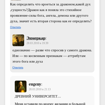
Как определить что кроеться за драконом,какой дух
,сущность?Дракон как я поняла это стихийное
проявление-силы бога, ангела, демона или другого
духа, значит есть вторая сторона как ее определить?
Ответить
Энмеркар
:
28.03.2010 в 19:39
однозначно — разве что спросив у самого дракона.
Или — по косвенным признакам — аттрибутам
этого бога или духа
Ответить
eugeny
:
28.03.2010 в 21:13
ДРЕВНИЙ УНИВЕРСИТЕТ…
Меня оставили по-моему желанию в большой