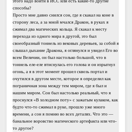
этого надо войти в ИСС или есть какие-то другие
способы?
Просто мне давно снился сон, где я скакал на коне в
сторону леса, а за мной мчался Дракон, в руках я
сжимал два магических кольца. Я скакал к месту
перехода из одного мира в другой, это был
своеобразный тоннель из вековых деревьев, за собой я
слышал дыхание Дракона, я оглянулся и увидел Его во
всем Величии, он был настолько большой, что в
тоннель еле-еле втиснулась его голова и он изрыгнул
огонь, а я в этот момент прошел сквозь портал и
очутился в другом месте, которое я определил как
пограничная зона между тем миром, где я был и
нашим миром. Сон был настолько реальный, что я
проснулся «В холодном поту» с зажатым кулаком, как
будто что-то сжимал в руке, прошло уже много
времени, а сон я помню во всех деталях. Что это —
банальное воровство магического артефакта или что-
то другое?