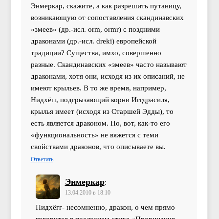
Энмеркар, скажите, а как разрешить путаницу,
возникающую от сопоставления скандинавских
«змеев» (др.-исл. orm, ormr) с поздними
драконами (др.-исл. dreki) европейской
традиции? Существа, имхо, совершенно
разные. Скандинавских «змеев» часто называют
драконами, хотя они, исходя из их описаний, не
имеют крыльев. В то же время, например,
Нидхёгг, подгрызающий корни Иггдрасиля,
крылья имеет (исходя из Старшей Эдды), то
есть является драконом. Но, вот, как-то его
«функциональность» не вяжется с теми
свойствами драконов, что описываете вы.
Ответить
Энмеркар
:
13.04.2010 в 18:10
Нидхёгг- несомненно, дракон, о чем прямо
говорится в последнем стихе «Прорицания