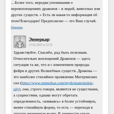
…Более того, нередки упоминания о
перевоплощениях драконов – в людей, животных или
других существ. » Есть ли какая-то информация об
этом?Благодарю! Предполагаю — это Ваш случай.
Ответить
Энмеркар
:
25.02.2025 в 12:52
Здравствуйте. Спасибо, рад быть полезным.
Относительно воплощений Драконов — здесь
ситуация та же, что и с изменением природы
фейри и других Волшебных существ. Драконы —
это наиболее стихийное проявление Материнских
сил (
https://www.enmerkar.com/myth/materinskie-
sily
), они, строго говоря, являются не существами,
а сущностями, однако могут обретать
определенность, «вливаясь» в более устойчивую,
менее стихийную форму, то есть — переходя в
другую жизненную волну. В древности среди