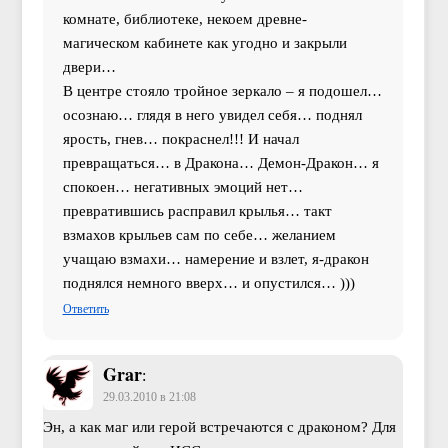
комнате, библиотеке, некоем древне-
магическом кабинете как угодно и закрыли
двери…
В центре стояло тройное зеркало – я подошел…
осознаю… глядя в него увидел себя… поднял
ярость, гнев… покраснел!!! И начал
превращаться… в Дракона… Демон-Дракон… я
спокоен… негативных эмоций нет…
превратившись расправил крылья… такт
взмахов крыльев сам по себе… желанием
учащаю взмахи… намерение и взлет, я-дракон
поднялся немного вверх… и опустился… )))
Ответить
Grar
:
29.03.2010 в 21:08
Эн, а как маг или герой встречаются с драконом? Для