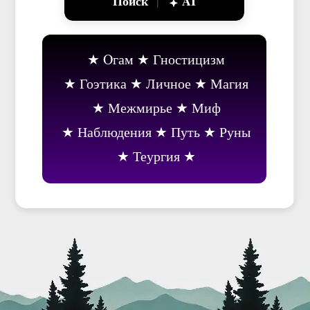
Поиск
AI
|
Oгам
Гностицизм
Гоэтика
Личное
Магия
Межмирье
Миф
Наблюдения
Путь
Руны
Теургия