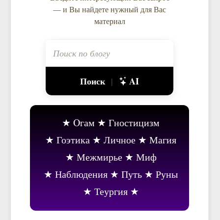
— и Вы найдете нужный для Вас
материал
Поиск
AI
|
Oгам
Гностицизм
Гоэтика
Личное
Магия
Межмирье
Миф
Наблюдения
Путь
Руны
Теургия