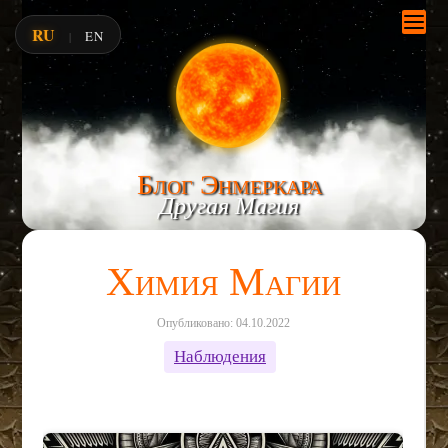
RU
EN
|
Блог Энмеркара
Другая Магия
Химия Магии
Опубликовано: 04.10.2022
Наблюдения