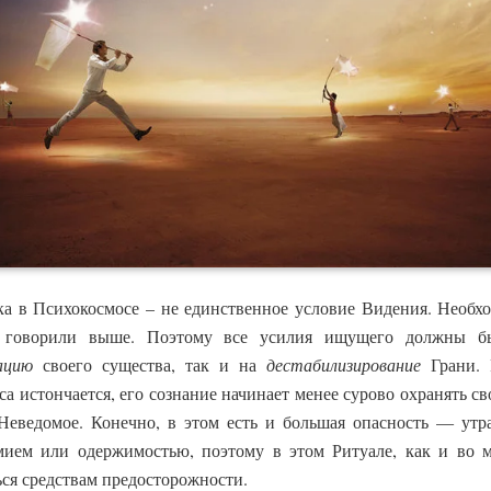
ка в Психокосмосе – не единственное условие Видения. Необх
 говорили выше. Поэтому все усилия ищущего должны б
ацию
своего существа, так и на
дестабилизирование
Грани. 
еса истончается, его сознание начинает менее сурово охранять с
 Неведомое. Конечно, в этом есть и большая опасность — утр
мием или одержимостью, поэтому в этом Ритуале, как и во 
ся средствам предосторожности.