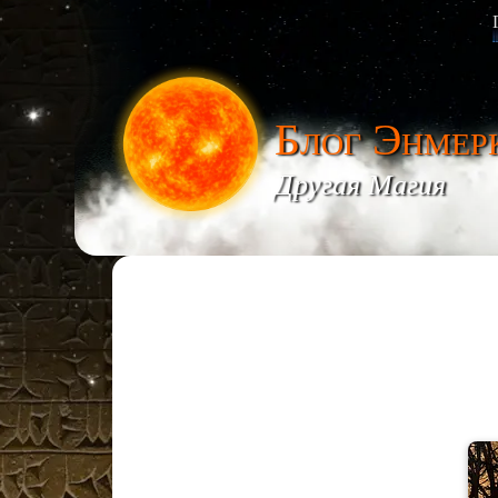
Блог Энмер
Другая Магия