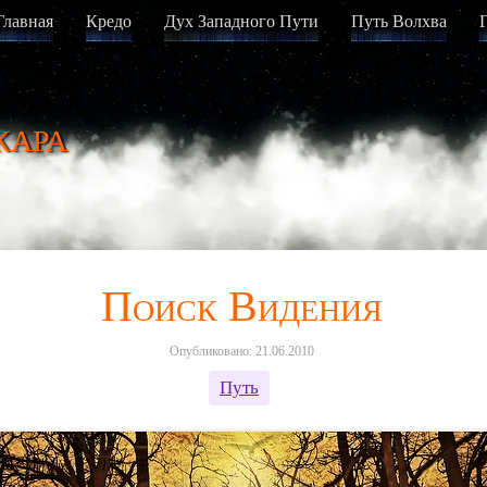
Главная
Кредо
Дух Западного Пути
Путь Волхва
кара
Поиск Видения
Опубликовано: 21.06.2010
Путь