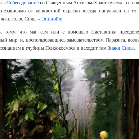
к «
Собеседование
со Священным Ангелом-Хранителем», а в сов
независимо от конкретной окраски всегда направлен на то,
чить голос Силы –
Эпинойю
.
 к тому, что маг сам или с помощью Наставника преодол
й мир, и, воспользовавшись замешательством Паразита, возни
сознанием в глубины Психокосмоса и находит там
Знаки Силы
.