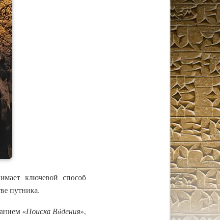
нимает ключевой способ
ве путника.
анием «
Поиска Вúдения
»,