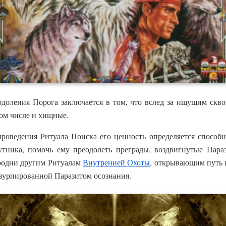
доления Порога заключается в том, что вслед за ищущим скво
том числе и хищные.
проведения Ритуала Поиска его ценность определяется способ
тника, помочь ему преодолеть преграды, воздвигнутые Пара
родни другим Ритуалам
Внутренней Охоты
, открывающим путь
узурпированной Паразитом осознания.