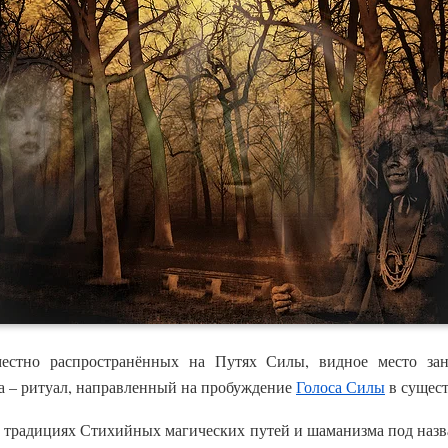
местно распространённых на Путях Силы, видное место за
а – ритуал, направленный на пробуждение
Голоса Силы
в сущест
в традициях Стихийных магических путей и шаманизма под назв