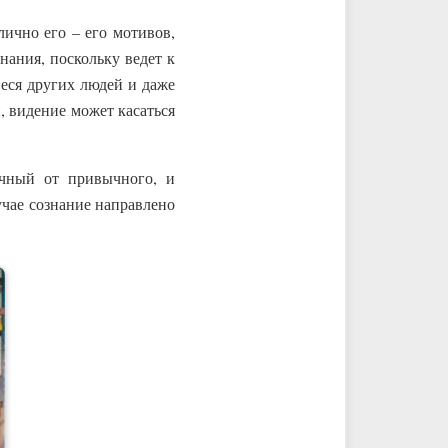
лично его – его мотивов,
нания, поскольку ведет к
иеся других людей и даже
, видение может касаться
чный от привычного, и
лучае сознание направлено