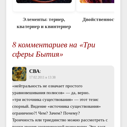
Элементы: тернер,
Двойственность М
кватернер и квинтернер
8 комментариев на «Три
сферы Бытия»
СВА
:
17.02.2011 в 13:38
«нейтральность не означает простого
уравновешивания полюсов» — да, верно.
«три источника существования» — этот тезис
спорный. Видение «источника существования»
ограничено?! Чем? Зачем? Почему?
Троичность или триединство можно рассмотреть с
точки зрения эзотерической психологии. Это даст