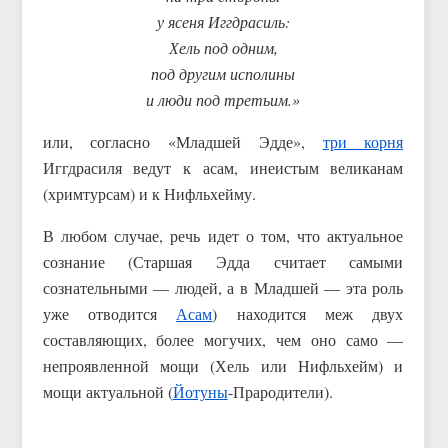
у ясеня Иггдрасиль:
Хель под одним,
под другим исполины
и люди под третьим.»
или, согласно «Младшей Эдде»,
три корня
Иггдрасиля ведут к асам, инеистым великанам
(хримтурсам) и к Нифльхейму.
В любом случае, речь идет о том, что актуальное
сознание (Старшая Эдда считает самыми
сознательными — людей, а в Младшей — эта роль
уже отводится
Асам
) находится меж двух
составляющих, более могучих, чем оно само —
непроявленной мощи (Хель или Нифльхейм) и
мощи актуальной (
Йотуны
-Прародители).