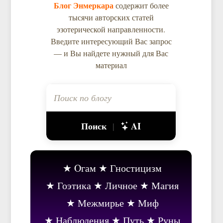
Блог Энмеркара
содержит более
тысячи авторских статей
эзотерической направленности.
Введите интересующий Вас запрос
— и Вы найдете нужный для Вас
материал
Поиск
AI
|
Oгам
Гностицизм
Гоэтика
Личное
Магия
Межмирье
Миф
Наблюдения
Путь
Руны