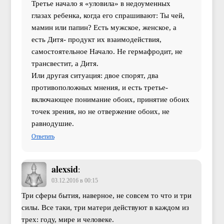
Третье начало я «уловила» в недоуменных
глазах ребенка, когда его спрашивают: Ты чей,
мамин или папин? Есть мужское, женское, а
есть Дитя- продукт их взаимодействия,
самостоятельное Начало. Не гермафродит, не
трансвестит, а Дитя.
Или другая ситуация: двое спорят, два
противоположных мнения, и есть третье-
включающее понимание обоих, принятие обоих
точек зрения, но не отвержение обоих, не
равнодушие.
Ответить
alexsid
:
03.12.2016 в 00:15
Три сферы бытия, наверное, не совсем то что и три
силы. Все таки, три матери действуют в каждом из
трех: году, мире и человеке.