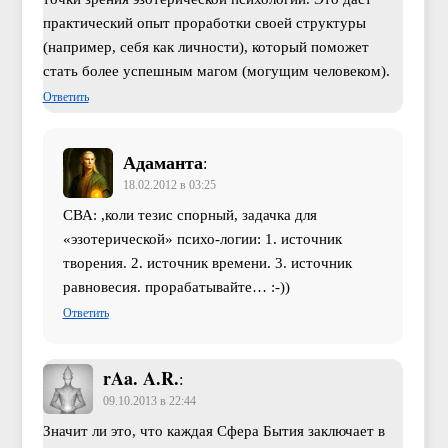
практический опыт проработки своей структуры
(например, себя как личности), который поможет
стать более успешным магом (могущим человеком).
Ответить
Адаманта
:
18.02.2012 в 03:25
СВА: ,коли тезис спорный, задачка для
«эзотерической» психо-логии: 1. источник
творения. 2. источник времени. 3. источник
равновесия. прорабатывайте… :-))
Ответить
rAa. A.R.
:
09.10.2013 в 22:44
Значит ли это, что каждая Сфера Бытия заключает в