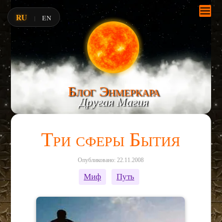
RU
EN
|
Блог Энмеркара
Другая Магия
Три сферы Бытия
Опубликовано: 22.11.2008
Миф
Путь