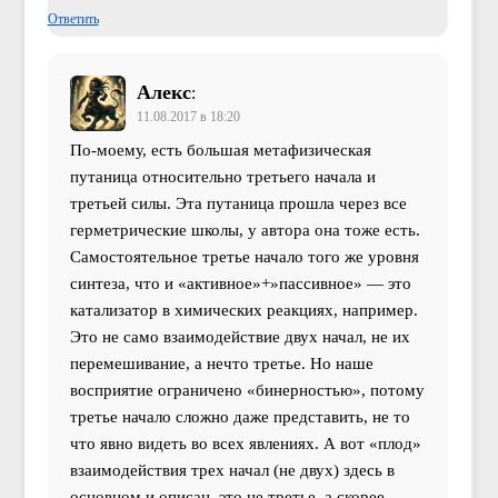
Ответить
Алекс
:
11.08.2017 в 18:20
По-моему, есть большая метафизическая
путаница относительно третьего начала и
третьей силы. Эта путаница прошла через все
герметрические школы, у автора она тоже есть.
Самостоятельное третье начало того же уровня
синтеза, что и «активное»+»пассивное» — это
катализатор в химических реакциях, например.
Это не само взаимодействие двух начал, не их
перемешивание, а нечто третье. Но наше
восприятие ограничено «бинерностью», потому
третье начало сложно даже представить, не то
что явно видеть во всех явлениях. А вот «плод»
взаимодействия трех начал (не двух) здесь в
основном и описан, это не третье, а скорее