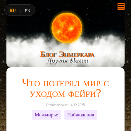
RU
EN
|
Блог Энмеркара
Другая Магия
Что потерял мир с
уходом фейри?
Опубликовано: 14.12.2025
Межмирье
Наблюдения