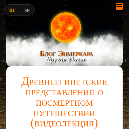
RU
EN
|
Блог Энмеркара
Другая Магия
Древнеегипетские
представления о
посмертном
путешествии
(видеолекция)