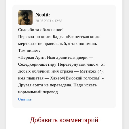
Neofit
:
28.05.2023 в 12:58
Спасибо за объяснение!
Перевод по книге Баджа «Египетская книга
мертвых» не правильный, я так понимаю.
Там пишет:
«Первая Арит. Имя хранителя двери —
Сехедхери-ашетиру[Перевернутый лицом: от
любых обличий]; имя стража — Метихех (?);
имя глашатая — Хахеру[Высокий голосом].»
Другая арита не переведена. Надо искать
нормальный перевод.
Ответить
Добавить комментарий