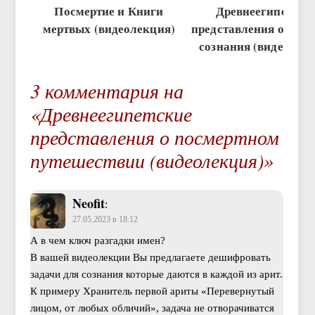
Посмертие и Книги
Древнеегипетски
мертвых (видеолекция)
представления о стру
сознания (видеолек
3 комментария на
«Древнеегипетские
представления о посмертном
путешествии (видеолекция)»
Neofit
:
27.05.2023 в 18:12
А в чем ключ разгадки имен?
В вашей видеолекции Вы предлагаете дешифровать
задачи для сознания которые даются в каждой из арит.
К примеру Хранитель первой ариты «Перевернутый
лицом, от любых обличий», задача не отворачиватся