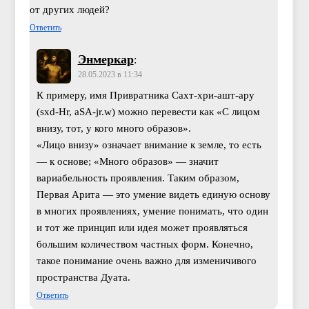
от других людей?
Ответить
Энмеркар
:
28.05.2023 в 11:34
К примеру, имя Привратника Сахт-хри-ашт-ару
(sxd-Hr, aSA-jr.w) можно перевести как «С лицом
внизу, тот, у кого много образов».
«Лицо внизу» означает внимание к земле, то есть
— к основе; «Много образов» — значит
вариабельность проявления. Таким образом,
Первая Арита — это умение видеть единую основу
в многих проявлениях, умение понимать, что один
и тот же принцип или идея может проявляться
большим количеством частных форм. Конечно,
такое понимание очень важно для изменичивого
пространства Дуата.
Ответить