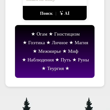
Поиск
AI
|
Oгам
Гностицизм
Гоэтика
Личное
Магия
Межмирье
Миф
Наблюдения
Путь
Руны
Теургия