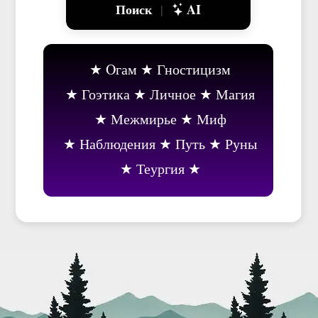
Поиск
AI
|
Oгам
Гностицизм
Гоэтика
Личное
Магия
Межмирье
Миф
Наблюдения
Путь
Руны
Теургия