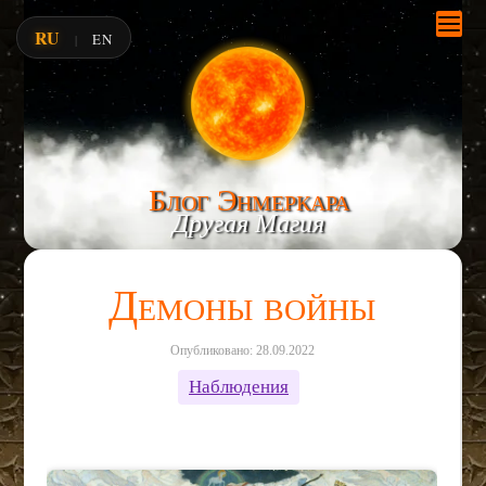
RU
EN
|
Блог Энмеркара
Другая Магия
Демоны войны
Опубликовано: 28.09.2022
Наблюдения