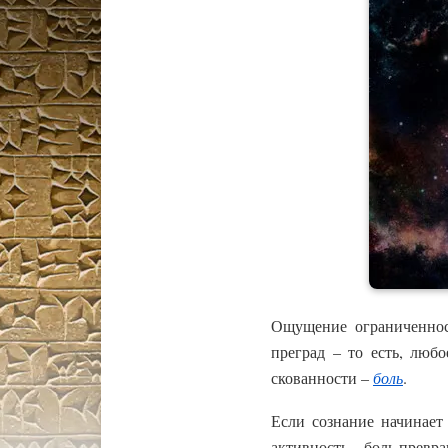
Ощущение ограниченност
преград – то есть, лю
скованности –
боль
.
Если сознание начинает
активность – боль превр