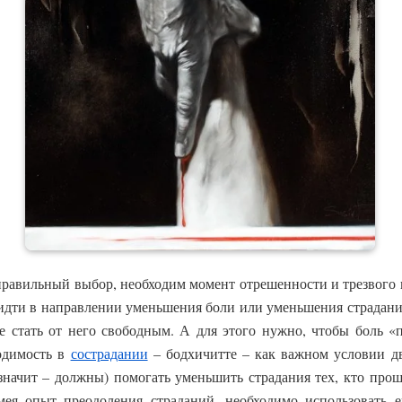
правильный выбор, необходим момент отрешенности и трезвого вз
идти в направлении уменьшения боли или уменьшения страдания
 стать от него свободным. А для этого нужно, чтобы боль «п
одимость в
сострадании
– бодхичитте – как важном условии д
значит – должны) помогать уменьшить страдания тех, кто прош
мея опыт преодоления страданий, необходимо использовать е