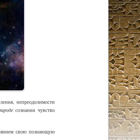
ления, непреодолимости
рироде
сознании чувство
лиянием свою познающую