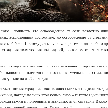
 важно понимать, что освобождение от боли возможно лиш
емых воплощенным состоянием, но освобождение от страдани
 самой боли. Поэтому для мага, как, впрочем, и для любого д
 страдания является важной задачей, поскольку означает сня
е от страдания возможно лишь после полной потери эгоизма, с
бо, напротив – плеромизации сознания, уменьшение страдани
– актуально на любой стадии.
я уменьшения страдания: можно либо пытаться продолжать движ
ичений, накладываемых этой болью, либо – пытаться уменьшить 
подхода важны и применимы в зависимости от ситуации. Важно 
ее при данной диспозиции. Бегство от боли может привести