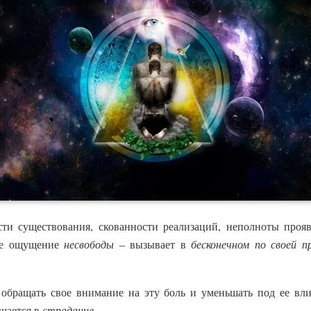
и существования, скованности реализаций, неполноты прояв
бое ощущение
несвободы
– вызывает в
бесконечном по своей п
 обращать свое внимание на эту боль и уменьшать под ее в
ащается в
страдание
.