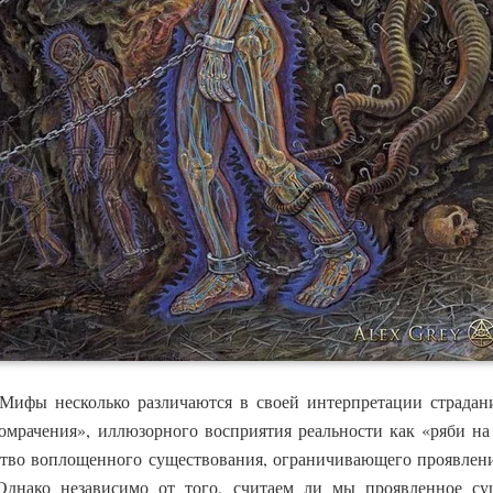
ифы несколько различаются в своей интерпретации страдани
помрачения», иллюзорного восприятия реальности как «ряби на
йство воплощенного существования, ограничивающего проявлен
Однако независимо от того, считаем ли мы проявленное сущ