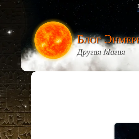
Блог Энмер
Другая Магия