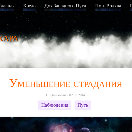
Главная
Кредо
Дух Западного Пути
Путь Волхва
кара
Уменьшение страдания
Опубликовано: 02.03.2014
Наблюдения
Путь