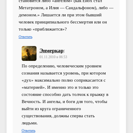
становится либо «ангелом» (как Енох стал
Метатроном, а Илия — Сандальфоном), либо —
демоном.» Лишается ли при этом бывший
человек принципиального бессмертия или он
только «приближается»?
Ответить
Энмеркар
:
01.11.2010 в 06:53
По определению, человеческим уровнем
сознания называется уровень, при котором
«дух» максимально полно соприкасается с
«материей». И именно это и только это
состояние способно дать толчок к прыжку в
Вечность. И ангелы, и боги для того, чтобы
выйти из круга ограниченного
существования, должны сперва стать
людьми.
Ответить