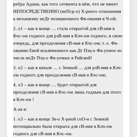
ребра Адама, как того сегмента в нём, что не имеет
НЕПОСРЕДСТВЕННО (неПср-о) Х-рного отношения
к механизму неДт позиционного Фк-ования в Ч-ой;
2. о1 – как в конце … стала открытой для сВ-ния в
Кчс-ом годного для рзВ-ния в Клч-ом годного, в свою
очередь, для преодоления сВ-ния в Кчс-ом; т. е. Фк-
ованию Евой исключенного как Дт Пзц-о Фк-уемое из
числа неДт Пзц-о Фк-уемых в Райской!
3. о2 – как в начале … с Земной … для рзВ-ния в Клч-
ом годного для преодоления сВ-ния в Кчс-ом;
4. о3 – как в конце … будет открытой для
преодоления сВ-ния в Кчс-ом лишь годным для этого
в Клч-ом !
А-ая в:
1. о3 – как в конце Зв-о Х-рной соО-и с Земной
потенциально была открыта для сВ-ния в Клч-ом
годного для сВ-ния в Кчс-ом.