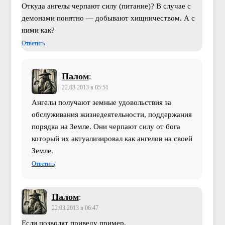
Откуда ангелы черпают силу (питание)? В случае с
демонами понятно — добывают хищничеством. А с
ними как?
Ответить
Палом
:
22.03.2013 в 05:51
Ангелы получают земные удовольствия за
обслуживания жизнедеятельности, поддержания
порядка на Земле. Они черпают силу от бога
который их актуализировал как ангелов на своей
Земле.
Ответить
Палом
:
22.03.2013 в 06:47
Если позволят приведу пример.