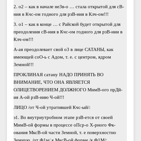
2. о2 – как в начале неЗв-о … стала открытой для сВ-
ния в Кчс-ом годного для рзВ-ния в Клч-ом!!!
3. о1 – как в конце … с Райской будет открытой для
преодоления сВ-ния в Кчс-ом годного для рзВ-нии в
Клч-ом!!!
А-ая преодолевает свой о3 в лице САТАНЫ, как
имеющей соО-ь с Адом, т. е. с центром, ядром
Земной!!!
ПРОКЛИНАЯ сатану НАДО ПРИНЯТЬ ВО
ВНИМАНИЕ, ЧТО ОНА ЯВЛЯЕТСЯ
ОЛИЦЕТВОРЕНИЕМ ДОЛЖНОГО МнмВ-ого прДй-
ия А-ой рзВ-нию Ч-ой!!!
ЛИЦО /от Ч-ой утратившей Кчс-ый/:
э1. Во внутриутробном этапе рзВ-ется от своей
МнмВ-ой формы в процессе оПср-о Х-рного Фк-
ования МксВ-ой части Земной, т. е поверхностно
Земную, /от Ф1м/ к МксВ-ой форме /к Ф1М/;