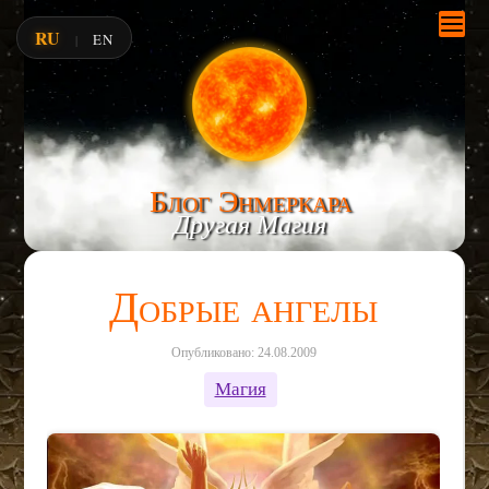
RU
EN
|
Блог Энмеркара
Другая Магия
Добрые ангелы
Опубликовано: 24.08.2009
Магия