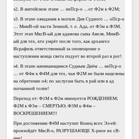
э2. В житейском этапе … неПср-о …от Ф2м к Ф2М;
э3. В этапе ожидания в могиле Дня Судного … оПср-о
… МнмВ-ой части Земной, т. е. Ада, от Ф3м к Ф3М.
Этот этап МксВ-ый для адамова сына Авеля, МнмВ-
ый для тех, кто умрёт после того, как архангел
Исрафиль ответственный за оповещение о
наступлении конца света подует во второй раз в рог!
э4. В этапе начинающимся Судным Днём … неПср-о
… от Ф4м к Ф4М для тех, чьи Ф2М не были нацелены
на обретение о4; по заслугам быть в рай или в ад
погнанной толпе!
Переход от: Ф1М к Ф2м именуется РОЖДЕНИЕМ;
Ф2М к Ф3м – СМЕРТЬЮ; Ф3М к Ф4м –
ВОСКРЕШЕНИЕМ!!!
При достижении Ф4М наступит Конец всех Эл-ей:
произойдёт МксВ-о, РАЗРУШАЮЩЕ Х-рное их сВ-
ние!