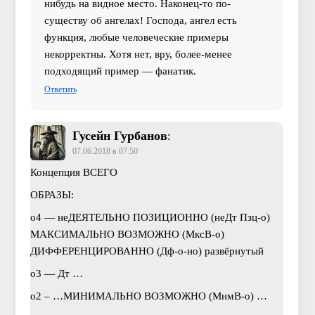
нибудь на видное место. Наконец-то по-
существу об ангелах! Господа, ангел есть
функция, любые человеческие примеры
некорректны. Хотя нет, вру, более-менее
подходящий пример — фанатик.
Ответить
Гусейн Гурбанов
:
07.06.2018 в 07:50
Концепция ВСЕГО
ОБРАЗЫ:
о4 — неДЕЯТЕЛЬНО ПОЗИЦИОННО (неДт Пзц-о)
МАКСИМАЛЬНО ВОЗМОЖНО (МксВ-о)
ДИФФЕРЕНЦИРОВАННО (Дф-о-но) развёрнутый
о3 — Дт …
о2 – …МИНИМАЛЬНО ВОЗМОЖНО (МнмВ-о) …