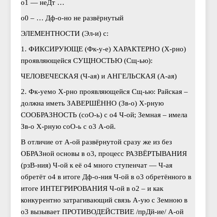
о1 — неДт …
о0 – … Дф-о-но не развёрнутый
ЭЛЕМЕНТНОСТИ (Эл-и) с:
1. ФИКСИРУЮЩЕ (Фк-у-е) ХАРАКТЕРНО (Х-рно)
проявляющейся СУЩНОСТЬЮ (Сщ-ью):
ЧЕЛОВЕЧЕСКАЯ (Ч-ая) и АНГЕЛЬСКАЯ (А-ая)
2. Фк-уемо Х-рно проявляющейся Сщ-ью: Райская –
должна иметь ЗАВЕРШЁННО (Зв-о) Х-рную
СООБРАЗНОСТЬ (соО-ь) с о4 Ч-ой; Земная – имела
Зв-о Х-рную соО-ь с о3 А-ой.
В отличие от А-ой развёрнутой сразу же из без
ОБРАЗной основы в о3, процесс РАЗВЁРТЫВАНИЯ
(рзВ-ния) Ч-ой к её о4 много ступенчат — Ч-ая
обретёт о4 в итоге Дф-о-ния Ч-ой в о3 обретённого в
итоге ИНТЕГРИРОВАНИЯ Ч-ой в о2 – и как
конкурентно затрагивающий связь А-ую с Земною в
о3 вызывает ПРОТИВОДЕЙСТВИЕ /прДй-ие/ А-ой