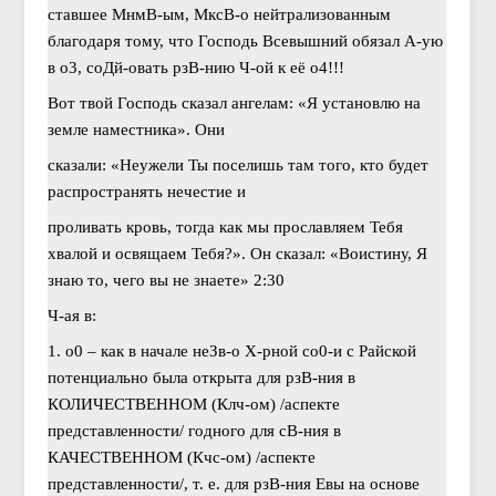
ставшее МнмВ-ым, МксВ-о нейтрализованным
благодаря тому, что Господь Всевышний обязал А-ую
в о3, соДй-овать рзВ-нию Ч-ой к её о4!!!
Вот твой Господь сказал ангелам: «Я установлю на
земле наместника». Они
сказали: «Неужели Ты поселишь там того, кто будет
распространять нечестие и
проливать кровь, тогда как мы прославляем Тебя
хвалой и освящаем Тебя?». Он сказал: «Воистину, Я
знаю то, чего вы не знаете» 2:30
Ч-ая в:
1. о0 – как в начале неЗв-о Х-рной со0-и с Райской
потенциально была открыта для рзВ-ния в
КОЛИЧЕСТВЕННОМ (Клч-ом) /аспекте
представленности/ годного для сВ-ния в
КАЧЕСТВЕННОМ (Кчс-ом) /аспекте
представленности/, т. е. для рзВ-ния Евы на основе