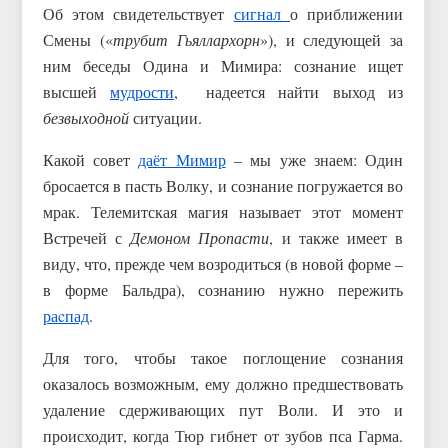
Об этом свидетельствует
сигнал
о приближении
Смены («
трубит Гьяллархорн
»), и следующей за
ним беседы Одина и Мимира: сознание ищет
высшей
мудрости
, надеется найти выход из
безвыходной
ситуации.
Какой совет
даёт Мимир
– мы уже знаем: Один
бросается в пасть Волку, и сознание погружается во
мрак. Телемитская магия называет этот момент
Встречей с
Демоном Пропасти
, и также имеет в
виду, что, прежде чем возродиться (в новой форме –
в форме Бальдра), сознанию нужно пережить
раcпад
.
Для того, чтобы такое поглощение сознания
оказалось возможным, ему должно предшествовать
удаление сдерживающих пут Воли. И это и
происходит, когда Тюр гибнет от зубов пса Гарма.