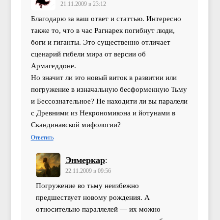
21.11.2009 в 23:12
Благодарю за ваш ответ и статтью. Интересно
также то, что в час Рагнарек погибнут люди,
боги и гиганты. Это существенно отличает
сценарий гибели мира от версии об
Армагеддоне.
Но значит ли это новый виток в развитии или
погружение в изначальную бесформенную Тьму
и Бессознательное? Не находити ли вы паралели
с Древними из Некрономикона и йотунами в
Скандинавской мифологии?
Ответить
Энмеркар
:
22.11.2009 в 09:56
Погружение во тьму неизбежно
предшествует новому рождения. А
относительно параллелей — их можно