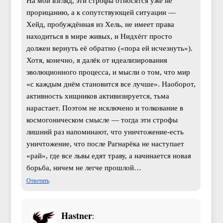
На мой взгляд, эти строфы относятся уже не
прорицанию, а к сопутствующей ситуации —
Хейд, пробуждённая из Хель, не имеет права
находиться в мире живых, и Нидхёгг просто
должен вернуть её обратно («пора ей исчезнуть»).
Хотя, конечно, я далёк от идеализирования
эволюционного процесса, и мысли о том, что мир
«с каждым днём становится все лучше». Наоборот,
активность хищников активизируется, тьма
нарастает. Поэтом не исключено и толкование в
космогоническом смысле — тогда эти строфы
лишний раз напоминают, что уничтожение-есть
уничтожение, что после Рагнарёка не наступает
«рай», где все львы едят траву, а начинается новая
борьба, ничем не легче прошлой…
Ответить
Hastner
: