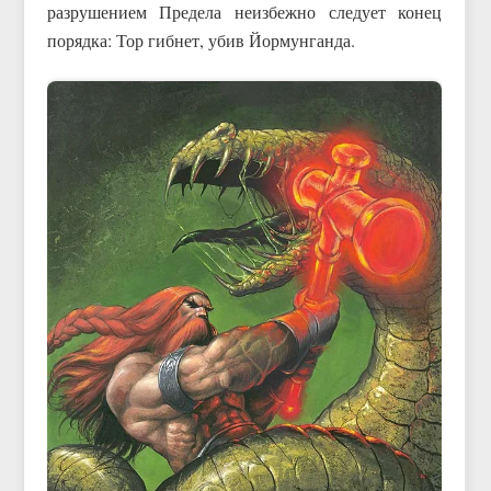
разрушением Предела неизбежно следует конец
порядка: Тор гибнет, убив Йормунганда.