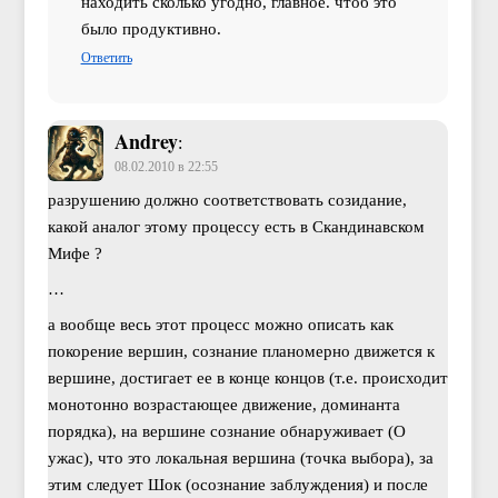
находить сколько угодно, главное. чтоб это
было продуктивно.
Ответить
Andrey
:
08.02.2010 в 22:55
разрушению должно соответствовать созидание,
какой аналог этому процессу есть в Скандинавском
Мифе ?
…
а вообще весь этот процесс можно описать как
покорение вершин, сознание планомерно движется к
вершине, достигает ее в конце концов (т.е. происходит
монотонно возрастающее движение, доминанта
порядка), на вершине сознание обнаруживает (О
ужас), что это локальная вершина (точка выбора), за
этим следует Шок (осознание заблуждения) и после