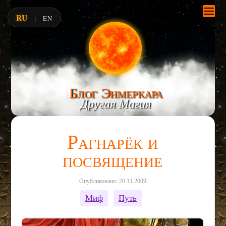
RU
EN
|
Блог Энмеркара
Другая Магия
Рагнарёк и
посвящение
Опубликовано: 20.11.2009
Миф
Путь