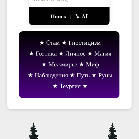
Поиск
AI
|
Oгам
Гностицизм
Гоэтика
Личное
Магия
Межмирье
Миф
Наблюдения
Путь
Руны
Теургия