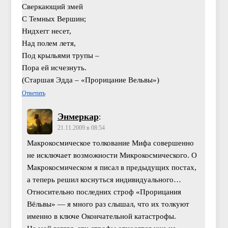
Сверкающий змей
С Темных Вершин;
Нидхегг несет,
Над полем летя,
Под крыльями трупы –
Пора ей исчезнуть.
(Старшая Эдда – «Прорицание Вельвы»)
Ответить
Энмеркар
:
21.11.2009 в 08:54
Макрокосмическое толкование Мифа совершенно
не исключает возможности Микрокосмического. О
Макрокосмическом я писал в предыдущих постах,
а теперь решил коснуться индивидуального…
Относительно последних строф «Прорицания
Вёльвы» — я много раз слышал, что их толкуют
именно в ключе Окончательной катастрофы.