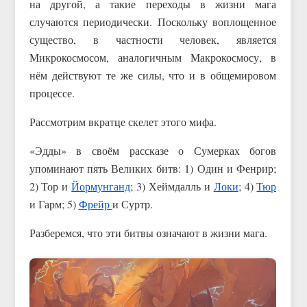
на другой, а такие переходы в жизни мага
случаются периодически. Поскольку воплощенное
существо, в частности человек, является
Микрокосмосом, аналогичным Макрокосмосу, в
нём действуют те же силы, что и в общемировом
процессе.
Рассмотрим вкратце скелет этого мифа.
«Эдды» в своём рассказе о Сумерках богов
упоминают пять Великих битв: 1) Один и Фенрир;
2) Тор и
Йормунганд
; 3) Хеймдалль и
Локи
; 4)
Тюр
и Гарм; 5)
Фрейр
и Суртр.
Разберемся, что эти битвы означают в жизни мага.