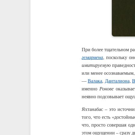
При более тщательном ра
гемармена
, поскольку о
имитируемую
праведност
или менее осознаваемым,
—
Валака
,
Данталиона
,
В
именно
Ронове
оказывает
неявно подсовывает ощущ
Яхтанабас – это источн
того, что есть «достойны
что, просто совершая од
этом ощущении – сразу дв