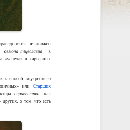
раведности» не должен
–
демона тщеславия
– в
та «успеха» и карьерных
 как способ внутреннего
Первичных» или
Старших
актора
неравенства
, как
других, о том, что есть