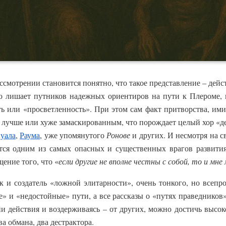
ссмотрении становится понятно, что такое представление – дейс
но лишает путников надежных ориентиров на пути к Плероме, 
ь или «просветленность». При этом сам факт притворства, ими
 лучше или хуже замаскированным, что порождает целый хор «д
уала
,
Раума
, уже упомянутого
Ронове
и других. И несмотря на 
ся одним из самых опасных и существенных врагов развития
ение того, что «
если другие не вполне честны с собой, то и мн
ик и создатель «ложной элитарности», очень тонкого, но все
е» и «недостойные» пути, а все рассказы о «путях праведников»
ни действия и воздерживаясь – от других, можно достичь высок
а обмана, два дестрактора.