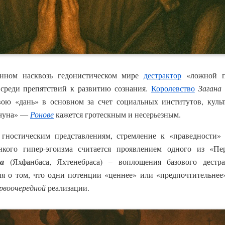
енном насквозь гедонистическом мире
дестрактор
«ложной п
 среди препятствий к развитию сознания.
Королевство
Загана
вою «дань» в основном за счет социальных институтов, куль
рчуна» —
Ронове
кажется гротескным и несерьезным.
 гностическим представлениям, стремление к «праведности»
онкого гипер-эгоизма считается проявлением одного из «
а
(Яхфанбаса, Яхтенебраса) – воплощения базового дестр
я о том, что одни потенции «ценнее» или «предпочтительнее» 
рвоочередной
реализации.