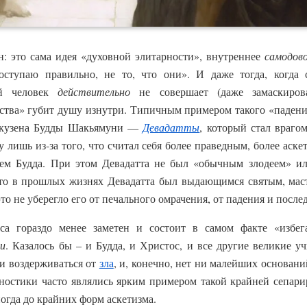
н: это сама идея «духовной элитарности», внутреннее
самодов
оступаю правильно, не то, что они». И даже тогда, когда 
ой человек
действительно
не совершает (даже замаскиров
ства» губит душу изнутри. Типичным примером такого «падени
з кузена Будды Шакьямуни —
Девадатты
, который стал врагом
 лишь из-за того, что считал себя более праведным, более аске
ем Будда. При этом Девадатта не был «обычным злодеем» ил
 что в прошлых жизнях Девадатта был выдающимся святым, мас
это не уберегло его от печального омрачения, от падения и посл
са гораздо менее заметен и состоит в самом факте «избе
ии
. Казалось бы – и Будда, и Христос, и все другие великие уч
и воздерживаться от
зла
, и, конечно, нет ни малейших основани
гностики часто являлись ярким примером такой крайней сепари
огда до крайних форм аскетизма.