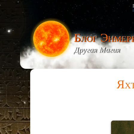
Блог Энмер
Другая Магия
Яхт