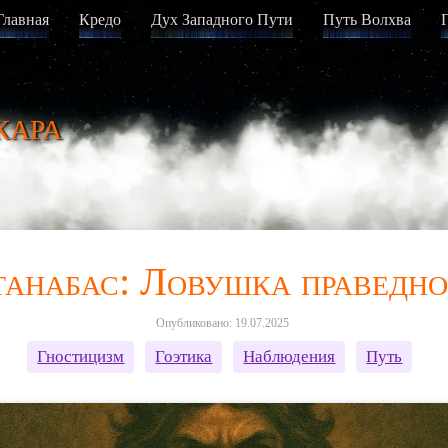
Главная
Кредо
Дух Западного Пути
Путь Волхва
кара
анабас: Ловушка праведно
Опубликовано: 19.07.2025
Гностицизм
Гоэтика
Наблюдения
Путь