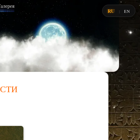
Галерея
RU
EN
|
сти