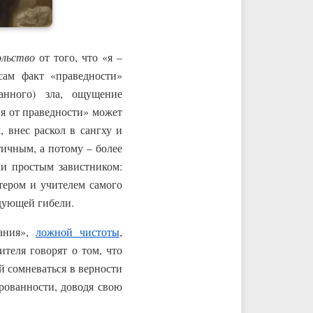
ольство
от того, что «я –
сам факт «праведности»
анного) зла, ощущение
я от праведности» может
, внес раскол в сангху и
тичным, а потому – более
и простым завистником:
тером и учителем самого
едующей гибели.
гания»,
ложной чистоты
,
ителя говорят о том, что
й сомневаться в верности
рованности, доводя свою