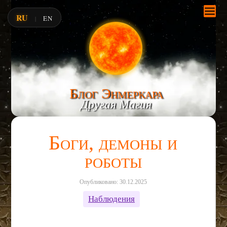
RU
EN
|
Блог Энмеркара
Другая Магия
Боги, демоны и
роботы
Опубликовано: 30.12.2025
Наблюдения