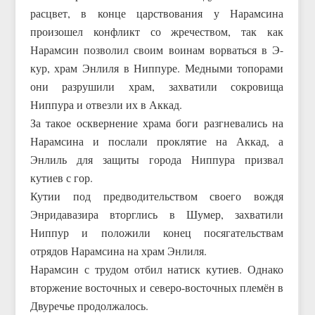
расцвет, в конце царствования у Нарамсина
произошел конфликт со жречеством, так как
Нарамсин позволил своим воинам ворваться в Э-
кур, храм Энлиля в Ниппуре. Медными топорами
они разрушили храм, захватили сокровища
Ниппура и отвезли их в Аккад.
За такое осквернение храма боги разгневались на
Нарамсина и послали проклятие на Аккад, а
Энлиль для защиты города Ниппура призвал
кутиев с гор.
Кутии под предводительством своего вождя
Энридавазира вторглись в Шумер, захватили
Ниппур и положили конец посягательствам
отрядов Нарамсина на храм Энлиля.
Нарамсин с трудом отбил натиск кутиев. Однако
вторжение восточных и северо-восточных племён в
Двуречье продолжалось.