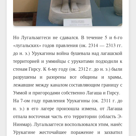
Но Лугальзаггеси не сдавался. В течение 5 и 6-го
«лугальских» годов правления (ок. 2314 — 2313 гг.
до н. э.) Урукагины война бушевала над лагашской
территорией и уммийцы с урукитами подходили к
стенам Гирсу. К 6-му году (ок. 2312 г. до н. э.) были
разрушены и разорены все общины и храмы,
лежавшие между каналом составляющим границу с
Уммой и пригородами собственно Лагаша и Гирсу.
На 7-ом году правления Урукагины (ок. 2311 г. до
н. э.) в его лагере произошла измена, от Лагаша
отпала восточная часть его территории (область Э-
Нинмар). Лугальзаггеси воспользовался этим, нанёс
Урукагине жесточайшее поражение и захватил