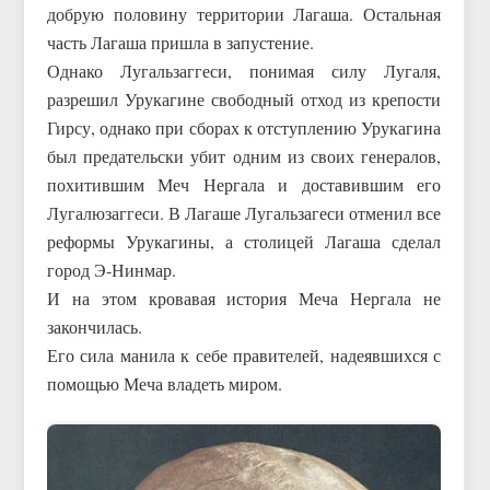
добрую половину территории Лагаша. Остальная
часть Лагаша пришла в запустение.
Однако Лугальзаггеси, понимая силу Лугаля,
разрешил Урукагине свободный отход из крепости
Гирсу, однако при сборах к отступлению Урукагина
был предательски убит одним из своих генералов,
похитившим Меч Нергала и доставившим его
Лугалюзаггеси. В Лагаше Лугальзагеси отменил все
реформы Урукагины, а столицей Лагаша сделал
город Э-Нинмар.
И на этом кровавая история Меча Нергала не
закончилась.
Его сила манила к себе правителей, надеявшихся с
помощью Меча владеть миром.