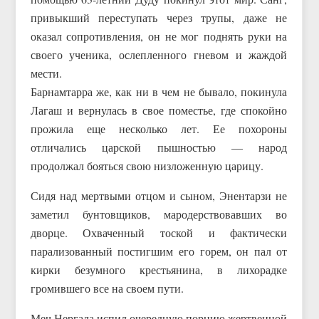
привыкший переступать через трупы, даже не
оказал сопротивления, он не мог поднять руки на
своего ученика, ослепленного гневом и жаждой
мести.
Барнамтарра же, как ни в чем не бывало, покинула
Лагаш и вернулась в свое поместье, где спокойно
прожила еще несколько лет. Ее похороны
отличались царской пышностью — народ
продолжал бояться свою низложенную царицу.
Сидя над мертвыми отцом и сыном, Энентарзи не
заметил бунтовщиков, мародерствовавших во
дворце. Охваченный тоской и фактически
парализованный постигшим его горем, он пал от
кирки безумного крестьянина, в лихорадке
громившего все на своем пути.
Меч Нергала испил очередную порцию жертвенной