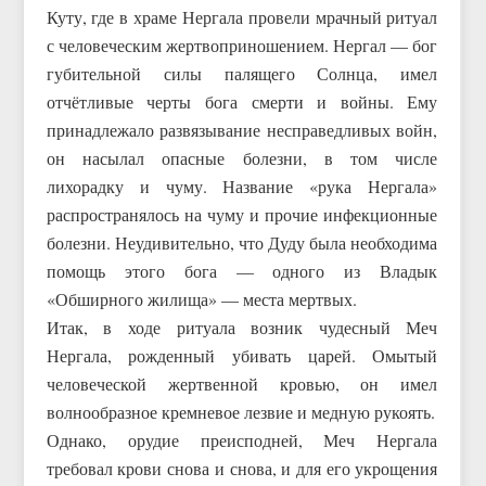
Куту, где в храме Нергала провели мрачный ритуал
с человеческим жертвоприношением. Нергал — бог
губительной силы палящего Солнца, имел
отчётливые черты бога смерти и войны. Ему
принадлежало развязывание несправедливых войн,
он насылал опасные болезни, в том числе
лихорадку и чуму. Название «рука Нергала»
распространялось на чуму и прочие инфекционные
болезни. Неудивительно, что Дуду была необходима
помощь этого бога — одного из Владык
«Обширного жилища» — места мертвых.
Итак, в ходе ритуала возник чудесный Меч
Нергала, рожденный убивать царей. Омытый
человеческой жертвенной кровью, он имел
волнообразное кремневое лезвие и медную рукоять.
Однако, орудие преисподней, Меч Нергала
требовал крови снова и снова, и для его укрощения