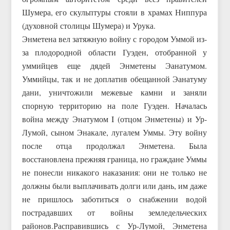
Шумера, его скульптуры стояли в храмах Ниппура
(духовной столицы Шумера) и Урука.
Энметена вел затяжную войну с городом Уммой из-
за плодородной области Гуэден, отобранной у
уммийцев еще дядей Энметены Эанатумом.
Уммийцы, так и не доплатив обещанной Эанатуму
дани, уничтожили межевые камни и заняли
спорную территорию на поле Гуэден. Началась
война между Энатумом I (отцом Энметены) и Ур-
Лумой, сыном Энакале, лугалем Уммы. Эту войну
после отца продолжал Энметена. Была
восстановлена прежняя граница, но граждане Уммы
не понесли никакого наказания: они не только не
должны были выплачивать долги или дань, им даже
не пришлось заботиться о снабжении водой
пострадавших от войны земледельческих
районов.Расправившись с Ур-Лумой, Энметена