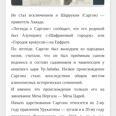
Не стал исключением и Шаррукин (Саргон) —
правитель Аккада.
«Легенда о Саргоне» сообщает, что его родиной
был Азупирану («Шафрановый городок» или
«Городок крокусов») на Евфрате.
По легенде, Саргон был выходцем из народных
низов, считали, что он был приёмным сыном
водоноса и состоял садовником и чашеносцем у
кишского царя Ур-Забабы. Низкое происхождение
Саргона стало впоследствии общим местом
клинописных исторических сочинений.
И именно это происхождение толкало его на
завоевание Меча Нергала — Меча Царей.
Начало царствования Саргона относится ко 2-му
году правления Урукагины — лугаля и к 20-му году
правления Лугальзагеси (ок. 2316 г. до н. э.).