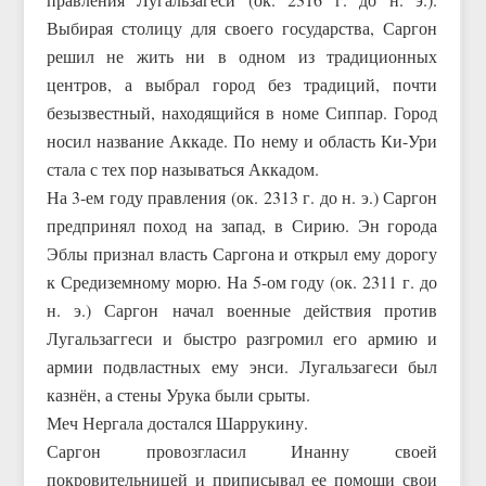
Выбирая столицу для своего государства, Саргон
решил не жить ни в одном из традиционных
центров, а выбрал город без традиций, почти
безызвестный, находящийся в номе Сиппар. Город
носил название Аккаде. По нему и область Ки-Ури
стала с тех пор называться Аккадом.
На 3-ем году правления (ок. 2313 г. до н. э.) Саргон
предпринял поход на запад, в Сирию. Эн города
Эблы признал власть Саргона и открыл ему дорогу
к Средиземному морю. На 5-ом году (ок. 2311 г. до
н. э.) Саргон начал военные действия против
Лугальзаггеси и быстро разгромил его армию и
армии подвластных ему энси. Лугальзагеси был
казнён, а стены Урука были срыты.
Меч Нергала достался Шаррукину.
Саргон провозгласил Инанну своей
покровительницей и приписывал ее помощи свои