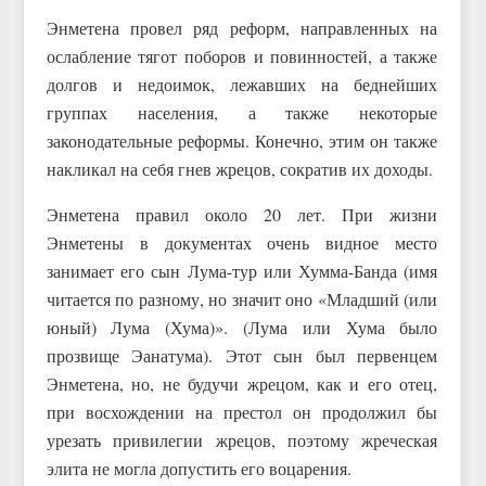
Энметена провел ряд реформ, направленных на
ослабление тягот поборов и повинностей, а также
долгов и недоимок, лежавших на беднейших
группах населения, а также некоторые
законодательные реформы. Конечно, этим он также
накликал на себя гнев жрецов, сократив их доходы.
Энметена правил около 20 лет. При жизни
Энметены в документах очень видное место
занимает его сын Лума-тур или Хумма-Банда (имя
читается по разному, но значит оно «Младший (или
юный) Лума (Хума)». (Лума или Хума было
прозвище Эанатума). Этот сын был первенцем
Энметена, но, не будучи жрецом, как и его отец,
при восхождении на престол он продолжил бы
урезать привилегии жрецов, поэтому жреческая
элита не могла допустить его воцарения.