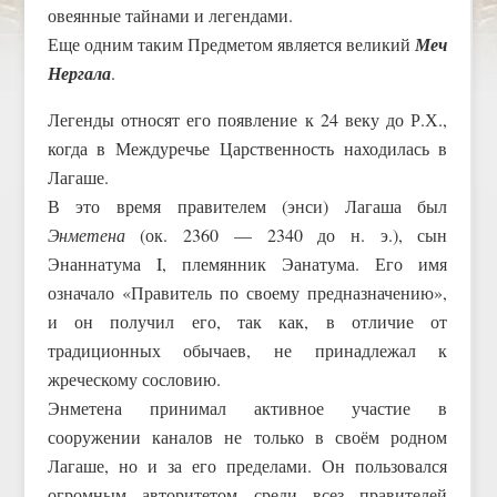
овеянные тайнами и легендами.
Еще одним таким Предметом является великий
Меч
Нергала
.
Легенды относят его появление к 24 веку до Р.Х.,
когда в Междуречье Царственность находилась в
Лагаше.
В это время правителем (энси) Лагаша был
Энметена
(ок. 2360 — 2340 до н. э.), сын
Энаннатума I, племянник Эанатума. Его имя
означало «Правитель по своему предназначению»,
и он получил его, так как, в отличие от
традиционных обычаев, не принадлежал к
жреческому сословию.
Энметена принимал активное участие в
сооружении каналов не только в своём родном
Лагаше, но и за его пределами. Он пользовался
огромным авторитетом среди всез правителей