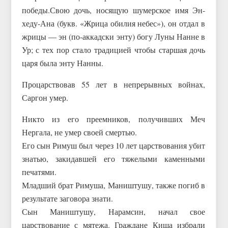
победы.Свою дочь, носящую шумерское имя Эн-
хеду-Ана (букв. «Жрица обилия небес»), он отдал в
жрицы — эн (по-аккадски энту) богу Луны Нанне в
Ур; с тех пор стало традицией чтобы старшая дочь
царя была энту Нанны.
Процарствовав 55 лет в непрерывных войнах,
Саргон умер.
Никто из его преемников, получивших Меч
Нергала, не умер своей смертью.
Его сын Римуш был через 10 лет царствования убит
знатью, закидавшей его тяжелыми каменными
печатями.
Младший брат Римуша, Маништушу, также погиб в
результате заговора знати.
Сын Маништушу, Нарамсин, начал свое
царствование с мятежа. Граждане Киша избрали