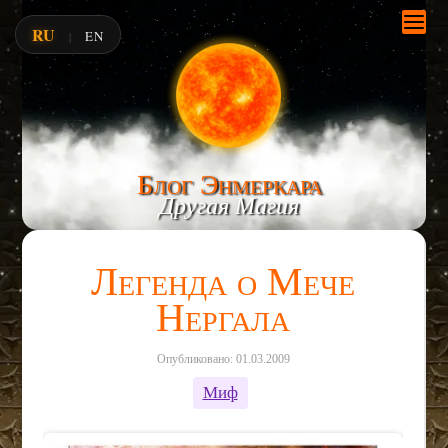
RU
EN
|
Блог Энмеркара
Другая Магия
Легенда о Мече
Нергала
Опубликовано: 01.03.2009
Миф