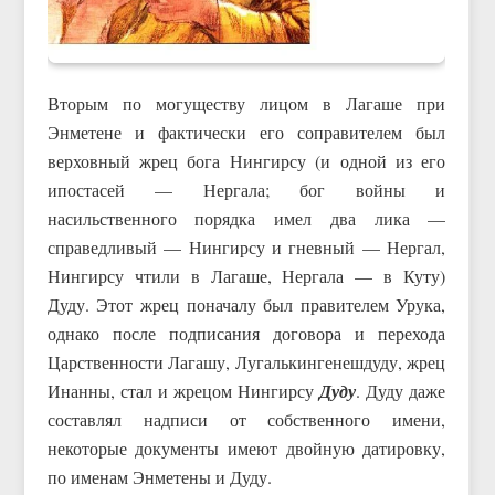
Вторым по могуществу лицом в Лагаше при
Энметене и фактически его соправителем был
верховный жрец бога Нингирсу (и одной из его
ипостасей — Нергала; бог войны и
насильственного порядка имел два лика —
справедливый — Нингирсу и гневный — Нергал,
Нингирсу чтили в Лагаше, Нергала — в Куту)
Дуду. Этот жрец поначалу был правителем Урука,
однако после подписания договора и перехода
Царственности Лагашу, Лугалькингенешдуду, жрец
Инанны, стал и жрецом Нингирсу
Дуду
. Дуду даже
составлял надписи от собственного имени,
некоторые документы имеют двойную датировку,
по именам Энметены и Дуду.