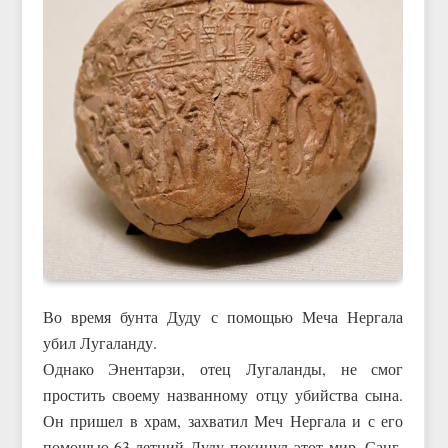
Во время бунта Дуду с помощью Меча Нергала
убил Лугаланду.
Однако Энентарзи, отец Лугаланды, не смог
простить своему названному отцу убийства сына.
Он пришел в храм, захватил Меч Нергала и с его
помощью 63-летний Дуду покинул этот мир. Санг,