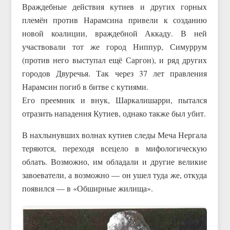
Враждебные действия кутиев и других горных
племён против Нарамсина привели к созданию
новой коалиции, враждебной Аккаду. В ней
участвовали тот же город Ниппур, Симуррум
(против него выступал ещё Саргон), и ряд других
городов Двуречья. Так через 37 лет правления
Нарамсин погиб в битве с кутиями.
Его преемник и внук, Шаркалишарри, пытался
отразить нападения Кутиев, однако также был убит.
В нахлынувших волнах кутиев следы Меча Нергала
теряются, переходя всецело в мифологическую
облать. Возможно, им обладали и другие великие
завоеватели, а возможно — он ушел туда же, откуда
появился — в «Обширные жилища».