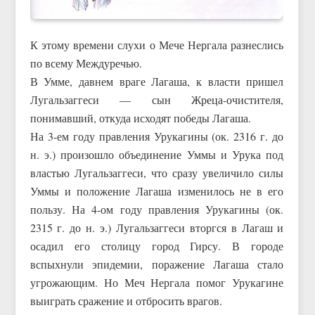
К этому времени слухи о Мече Нергала разнеслись
по всему Междуречью.
В Умме, давнем враге Лагаша, к власти пришел
Лугальзаггеси — сын Жреца-очистителя,
понимавший, откуда исходят победы Лагаша.
На 3-ем году правления Урукагины (ок. 2316 г. до
н. э.) произошло объединение Уммы и Урука под
властью Лугальзаггеси, что сразу увеличило силы
Уммы и положение Лагаша изменилось не в его
пользу. На 4-ом году правления Урукагины (ок.
2315 г. до н. э.) Лугальзаггеси вторгся в Лагаш и
осадил его столицу город Гирсу. В городе
вспыхнули эпидемии, поражение Лагаша стало
угрожающим. Но Меч Нергала помог Урукагине
выиграть сражение и отбросить врагов.