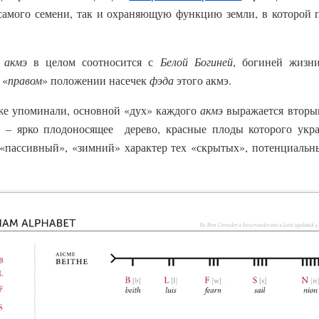
самого семени, так и охраняющую функцию земли, в которой 
й
акмэ
в целом соотносится с
Белой Богиней
, богиней жизн
 «
правом
» положении насечек
фэда
этого акмэ.
уже упоминали, основной «дух» каждого
акмэ
выражается втор
а
– ярко плодоносящее дерево, красные плоды которого укра
 «пассивный», «зимний» характер тех «скрытых», потенциальн