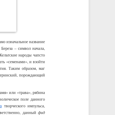
амо изначальное название
. Береза – символ начала,
Кельтские народы чапсто
ать «семенами», и взойти
тия. Таким образом, маг
атеринский, порождающий
амя» или «трава», рябина
мволическое поле данного
о
творческого импульса,
тветственно, данный
фид