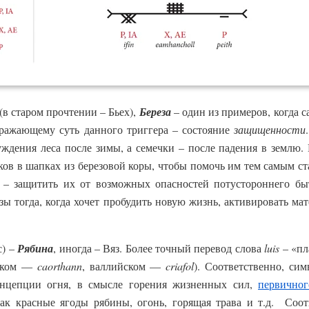
(в старом прочтении – Бьех),
Береза
– один из примеров, когда с
выражающему суть данного триггера – состояние
защищенности
ждения леса после зимы, а семечки – после падения в землю. 
ов в шапках из березовой коры, чтобы помочь им тем самым ст
 – защитить их от возможных опасностей потустороннего бы
зы тогда, когда хочет пробудить новую жизнь, активировать м
с) –
Рябина
, иногда – Вяз. Более точный перевод слова
luis
– «пл
дском —
caorthann
, валлийском —
criafol
). Соответственно, си
онцепции огня, в смысле горения жизненных сил,
первичног
ак красные ягоды рябины, огонь, горящая трава и т.д. Соо