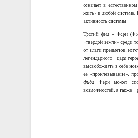
означает в естественно
жить» в любой системе. 
активность системы.
Третий фид – Ферн (Ф
«твердой земли» среди т
от влаги предметов, изг
легендарного царя-ге
высвобождать в себе нов
ее «проклевывание», пр
фида
Ферн может спос
возможностей, а также – 