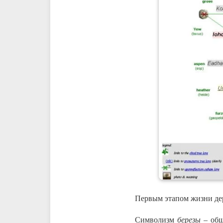
Первым этапом жизни дер
Символизм
березы
– общ