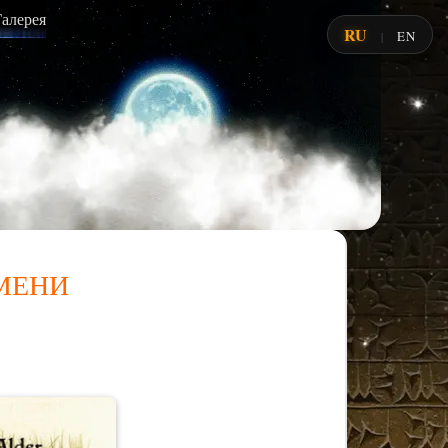
Галерея
RU
EN
|
мени