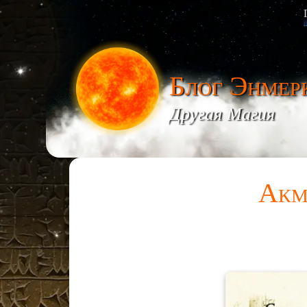
Блог Энмер
Другая Магия
Акм