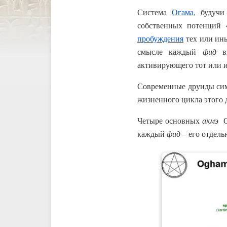
Система
Огама
, будуч
собственных потенций 
пробуждения
тех или ины
смысле каждый
фид
вы
активирующего тот или и
Современные друиды си
жизненного цикла этого 
Четыре основных
акмэ
Ог
каждый
фид
– его отдель