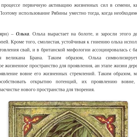
м процессе первичную активацию жизненных сил в семени, к
Поэтому использование Рябины уместно тогда, когда необходи
ьярн) –
Ольха
. Ольха вырастает на болоте, и заросли этого д
опей. Кроме того, смолистая, устойчивая к гниению ольха испол
отовления свай, и в британской мифологии ассоциировалась с 
роя великана Брана. Таким образом, Ольха символизируе
ое жизненное пространство для проявления, ан этапе жизни дер
оявление вовне его жизненных стремлений. Таким образом, м
обствовать открытию потенций, их проявлению вовне, 
расчистке нового пространства для творения.