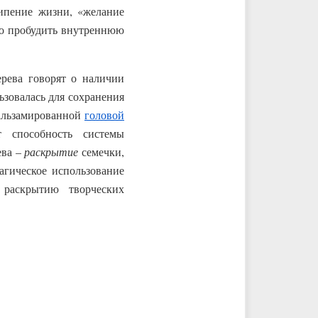
ипение жизни, «желание
мо пробудить внутреннюю
ерева говорят о наличии
ьзовалась для сохранения
бальзамированной
головой
т способность системы
ева –
раскрытие
семечки,
агическое использование
раскрытию творческих