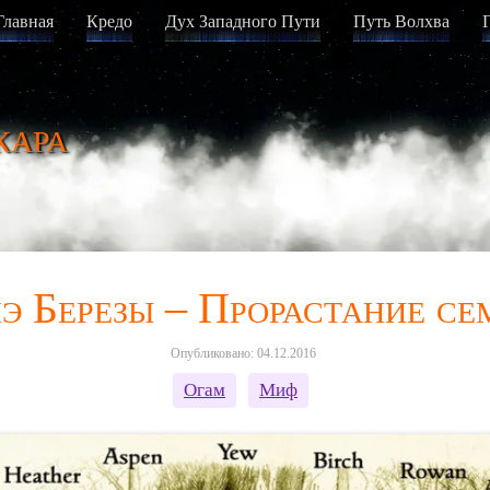
Главная
Кредо
Дух Западного Пути
Путь Волхва
кара
э Березы – Прорастание се
Опубликовано: 04.12.2016
Oгам
Миф